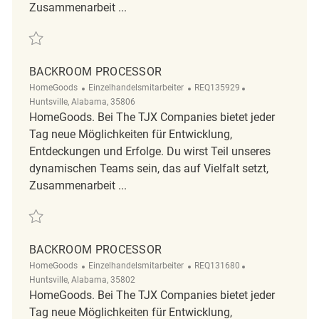
Zusammenarbeit ...
Retten Backroom Processor REQ136290
BACKROOM PROCESSOR
Kategorie
ReqId
Ort
HomeGoods
Einzelhandelsmitarbeiter
REQ135929
Huntsville, Alabama, 35806
HomeGoods. Bei The TJX Companies bietet jeder
Tag neue Möglichkeiten für Entwicklung,
Entdeckungen und Erfolge. Du wirst Teil unseres
dynamischen Teams sein, das auf Vielfalt setzt,
Zusammenarbeit ...
Retten Backroom processor REQ135929
BACKROOM PROCESSOR
Kategorie
ReqId
Ort
HomeGoods
Einzelhandelsmitarbeiter
REQ131680
Huntsville, Alabama, 35802
HomeGoods. Bei The TJX Companies bietet jeder
Tag neue Möglichkeiten für Entwicklung,