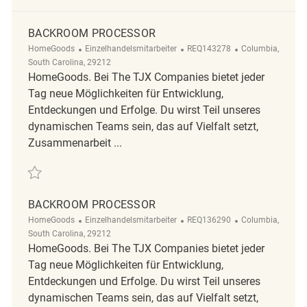
BACKROOM PROCESSOR
Kategorie
ReqId
Ort
HomeGoods
Einzelhandelsmitarbeiter
REQ143278
Columbia,
South Carolina, 29212
HomeGoods. Bei The TJX Companies bietet jeder
Tag neue Möglichkeiten für Entwicklung,
Entdeckungen und Erfolge. Du wirst Teil unseres
dynamischen Teams sein, das auf Vielfalt setzt,
Zusammenarbeit ...
Retten Backroom Processor REQ143278
BACKROOM PROCESSOR
Kategorie
ReqId
Ort
HomeGoods
Einzelhandelsmitarbeiter
REQ136290
Columbia,
South Carolina, 29212
HomeGoods. Bei The TJX Companies bietet jeder
Tag neue Möglichkeiten für Entwicklung,
Entdeckungen und Erfolge. Du wirst Teil unseres
dynamischen Teams sein, das auf Vielfalt setzt,