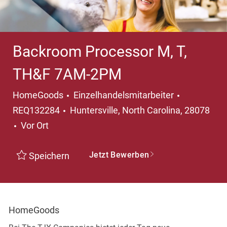
Backroom Processor M, T,
TH&F 7AM-2PM
Kategorie
HomeGoods
Einzelhandelsmitarbeiter
Ort
REQ132284
Huntersville, North Carolina, 28078
Vor Ort
Jetzt Bewerben
Speichern
HomeGoods