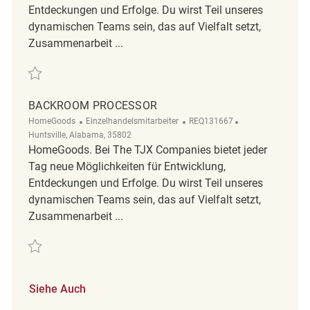
Entdeckungen und Erfolge. Du wirst Teil unseres
dynamischen Teams sein, das auf Vielfalt setzt,
Zusammenarbeit ...
Retten Backroom Processor REQ131680
BACKROOM PROCESSOR
Kategorie
ReqId
Ort
HomeGoods
Einzelhandelsmitarbeiter
REQ131667
Huntsville, Alabama, 35802
HomeGoods. Bei The TJX Companies bietet jeder
Tag neue Möglichkeiten für Entwicklung,
Entdeckungen und Erfolge. Du wirst Teil unseres
dynamischen Teams sein, das auf Vielfalt setzt,
Zusammenarbeit ...
Retten Backroom Processor REQ131667
Siehe Auch