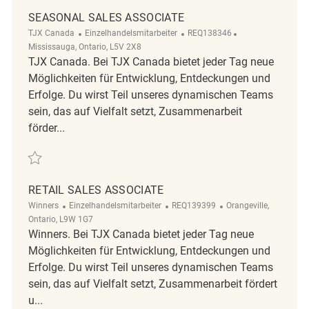
SEASONAL SALES ASSOCIATE
Kategorie
ReqId
Ort
TJX Canada
Einzelhandelsmitarbeiter
REQ138346
Mississauga, Ontario, L5V 2X8
TJX Canada. Bei TJX Canada bietet jeder Tag neue
Möglichkeiten für Entwicklung, Entdeckungen und
Erfolge. Du wirst Teil unseres dynamischen Teams
sein, das auf Vielfalt setzt, Zusammenarbeit
förder...
Retten Seasonal Sales Associate REQ138346
RETAIL SALES ASSOCIATE
Kategorie
ReqId
Ort
Winners
Einzelhandelsmitarbeiter
REQ139399
Orangeville,
Ontario, L9W 1G7
Winners. Bei TJX Canada bietet jeder Tag neue
Möglichkeiten für Entwicklung, Entdeckungen und
Erfolge. Du wirst Teil unseres dynamischen Teams
sein, das auf Vielfalt setzt, Zusammenarbeit fördert
u...