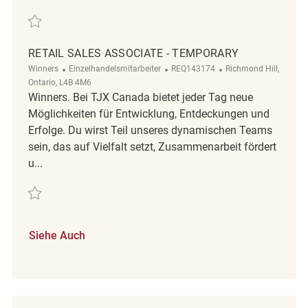
Retten Retail Sales Associate REQ139399
RETAIL SALES ASSOCIATE - TEMPORARY
Kategorie
ReqId
Ort
Winners
Einzelhandelsmitarbeiter
REQ143174
Richmond Hill,
Ontario, L4B 4M6
Winners. Bei TJX Canada bietet jeder Tag neue
Möglichkeiten für Entwicklung, Entdeckungen und
Erfolge. Du wirst Teil unseres dynamischen Teams
sein, das auf Vielfalt setzt, Zusammenarbeit fördert
u...
Retten Retail Sales Associate - Temporary REQ143174
Siehe Auch