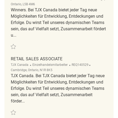
Ontario, L5B 4M6
Winners. Bei TJX Canada bietet jeder Tag neue
Möglichkeiten für Entwicklung, Entdeckungen und
Erfolge. Du wirst Teil unseres dynamischen Teams
sein, das auf Vielfalt setzt, Zusammenarbeit fördert
u...
Retten Part Time Sales Associate REQ129629
RETAIL SALES ASSOCIATE
Kategorie
ReqId
Ort
TJX Canada
Einzelhandelsmitarbeiter
REQ140529
Cambridge, Ontario, N1R 8K5
TJX Canada. Bei TJX Canada bietet jeder Tag neue
Möglichkeiten für Entwicklung, Entdeckungen und
Erfolge. Du wirst Teil unseres dynamischen Teams
sein, das auf Vielfalt setzt, Zusammenarbeit
förder...
Retten Retail Sales Associate REQ140529