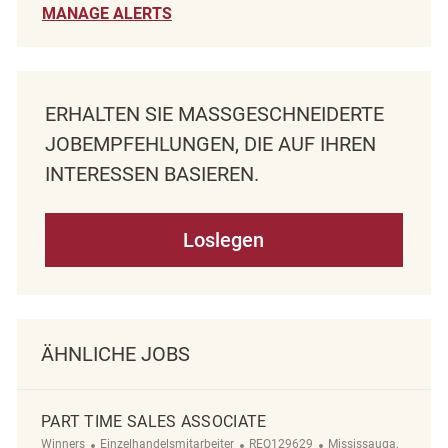
MANAGE ALERTS
ERHALTEN SIE MASSGESCHNEIDERTE J
OBEMPFEHLUNGEN, DIE AUF IHREN I
NTERESSEN BASIEREN.
Loslegen
ÄHNLICHE JOBS
PART TIME SALES ASSOCIATE
Kategorie
ReqId
Ort
Winners
Einzelhandelsmitarbeiter
REQ129629
Mississauga,