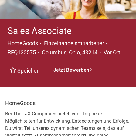
Sales Associate
Kategorie
HomeGoods
Einzelhandelsmitarbeiter
Ort
REQ132575
Columbus, Ohio, 43214
Vor Ort
Jetzt Bewerben
Speichern
HomeGoods
Bei The TJX Companies bietet jeder Tag neue
Möglichkeiten für Entwicklung, Entdeckungen und Erfolge.
Du wirst Teil unseres dynamischen Teams sein, das auf
Vielfalt setzt, Zusammenarbeit fördert und deine