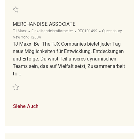
Retten Retail Merchandise Associate REQ140362
MERCHANDISE ASSOCIATE
Kategorie
ReqId
Ort
TJ Maxx
Einzelhandelsmitarbeiter
REQ101499
Queensbury,
New York, 12804
TJ Maxx. Bei The TJX Companies bietet jeder Tag
neue Möglichkeiten für Entwicklung, Entdeckungen
und Erfolge. Du wirst Teil unseres dynamischen
Teams sein, das auf Vielfalt setzt, Zusammenarbeit
fö...
Retten merchandise associate REQ101499
Siehe Auch