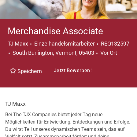
Merchandise Associate
Kategorie
TJ Maxx
Einzelhandelsmitarbeiter
REQ132597
Ort
South Burlington, Vermont, 05403
Vor Ort
Jetzt Bewerben
Speichern
TJ Maxx
Bei The TJX Companies bietet jeder Tag neue
Möglichkeiten für Entwicklung, Entdeckungen und Erfolge.
Du wirst Teil unseres dynamischen Teams sein, das auf
Vielfalt setzt, Zusammenarbeit fördert und deine