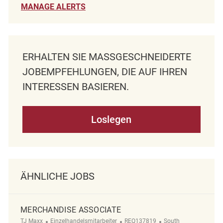
MANAGE ALERTS
ERHALTEN SIE MASSGESCHNEIDERTE J
OBEMPFEHLUNGEN, DIE AUF IHREN I
NTERESSEN BASIEREN.
Loslegen
ÄHNLICHE JOBS
MERCHANDISE ASSOCIATE
Kategorie
ReqId
Ort
TJ Maxx
Einzelhandelsmitarbeiter
REQ137819
South