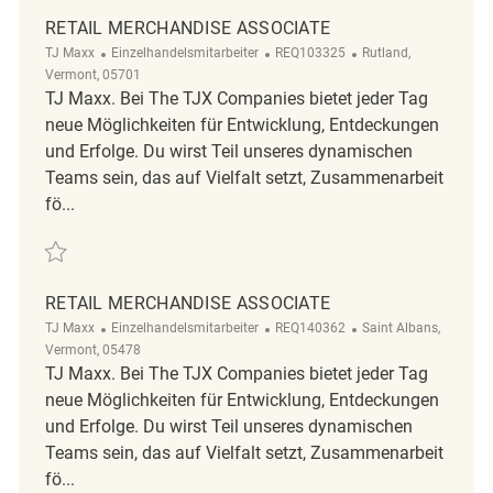
RETAIL MERCHANDISE ASSOCIATE
Kategorie
ReqId
Ort
TJ Maxx
Einzelhandelsmitarbeiter
REQ103325
Rutland,
Vermont, 05701
TJ Maxx. Bei The TJX Companies bietet jeder Tag
neue Möglichkeiten für Entwicklung, Entdeckungen
und Erfolge. Du wirst Teil unseres dynamischen
Teams sein, das auf Vielfalt setzt, Zusammenarbeit
fö...
Retten Retail Merchandise Associate REQ103325
RETAIL MERCHANDISE ASSOCIATE
Kategorie
ReqId
Ort
TJ Maxx
Einzelhandelsmitarbeiter
REQ140362
Saint Albans,
Vermont, 05478
TJ Maxx. Bei The TJX Companies bietet jeder Tag
neue Möglichkeiten für Entwicklung, Entdeckungen
und Erfolge. Du wirst Teil unseres dynamischen
Teams sein, das auf Vielfalt setzt, Zusammenarbeit
fö...