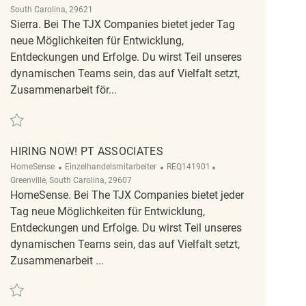
South Carolina, 29621
Sierra. Bei The TJX Companies bietet jeder Tag
neue Möglichkeiten für Entwicklung,
Entdeckungen und Erfolge. Du wirst Teil unseres
dynamischen Teams sein, das auf Vielfalt setzt,
Zusammenarbeit för...
Retten Retail Merchandise Associate REQ142969
HIRING NOW! PT ASSOCIATES
Kategorie
ReqId
Ort
HomeSense
Einzelhandelsmitarbeiter
REQ141901
Greenville, South Carolina, 29607
HomeSense. Bei The TJX Companies bietet jeder
Tag neue Möglichkeiten für Entwicklung,
Entdeckungen und Erfolge. Du wirst Teil unseres
dynamischen Teams sein, das auf Vielfalt setzt,
Zusammenarbeit ...
Retten HIRING NOW! PT Associates REQ141901