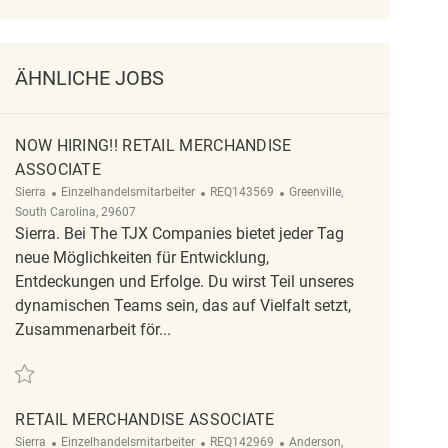
ÄHNLICHE JOBS
NOW HIRING!! RETAIL MERCHANDISE
ASSOCIATE
Kategorie
ReqId
Ort
Sierra
Einzelhandelsmitarbeiter
REQ143569
Greenville,
South Carolina, 29607
Sierra. Bei The TJX Companies bietet jeder Tag
neue Möglichkeiten für Entwicklung,
Entdeckungen und Erfolge. Du wirst Teil unseres
dynamischen Teams sein, das auf Vielfalt setzt,
Zusammenarbeit för...
Retten NOW HIRING!! Retail Merchandise Associate REQ143569
RETAIL MERCHANDISE ASSOCIATE
Kategorie
ReqId
Ort
Sierra
Einzelhandelsmitarbeiter
REQ142969
Anderson,