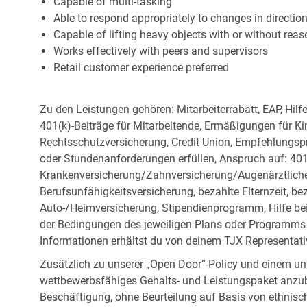
Capable of multi-tasking
Able to respond appropriately to changes in directio
Capable of lifting heavy objects with or without r
Works effectively with peers and supervisors
Retail customer experience preferred
Zu den Leistungen gehören: Mitarbeiterrabatt, EAP, Hilf
401(k)-Beiträge für Mitarbeitende, Ermäßigungen für Ki
Rechtsschutzversicherung, Credit Union, Empfehlungsp
oder Stundenanforderungen erfüllen, Anspruch auf: 401
Krankenversicherung/Zahnversicherung/Augenärztliche 
Berufsunfähigkeitsversicherung, bezahlte Elternzeit, be
Auto-/Heimversicherung, Stipendienprogramm, Hilfe be
der Bedingungen des jeweiligen Plans oder Programms e
Informationen erhältst du von deinem TJX Representati
Zusätzlich zu unserer „Open Door“-Policy und einem un
wettbewerbsfähiges Gehalts- und Leistungspaket anzubi
Beschäftigung, ohne Beurteilung auf Basis von ethnisch