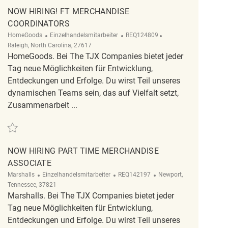
NOW HIRING! FT MERCHANDISE
COORDINATORS
Kategorie
ReqId
Ort
HomeGoods
Einzelhandelsmitarbeiter
REQ124809
Raleigh, North Carolina, 27617
HomeGoods. Bei The TJX Companies bietet jeder
Tag neue Möglichkeiten für Entwicklung,
Entdeckungen und Erfolge. Du wirst Teil unseres
dynamischen Teams sein, das auf Vielfalt setzt,
Zusammenarbeit ...
Retten Now Hiring! FT Merchandise Coordinators REQ124809
NOW HIRING PART TIME MERCHANDISE
ASSOCIATE
Kategorie
ReqId
Ort
Marshalls
Einzelhandelsmitarbeiter
REQ142197
Newport,
Tennessee, 37821
Marshalls. Bei The TJX Companies bietet jeder
Tag neue Möglichkeiten für Entwicklung,
Entdeckungen und Erfolge. Du wirst Teil unseres