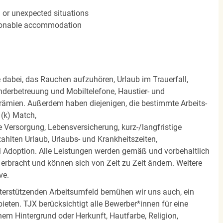
n or unexpected situations
easonable accommodation
e dabei, das Rauchen aufzuhören, Urlaub im Trauerfall,
nderbetreuung und Mobiltelefone, Haustier- und
rämien. Außerdem haben diejenigen, die bestimmte Arbeits-
(k) Match,
Versorgung, Lebensversicherung, kurz-/langfristige
zahlten Urlaub, Urlaubs- und Krankheitszeiten,
i Adoption. Alle Leistungen werden gemäß und vorbehaltlich
rbracht und können sich von Zeit zu Zeit ändern. Weitere
ve.
terstützenden Arbeitsumfeld bemühen wir uns auch, ein
eten. TJX berücksichtigt alle Bewerber*innen für eine
em Hintergrund oder Herkunft, Hautfarbe, Religion,