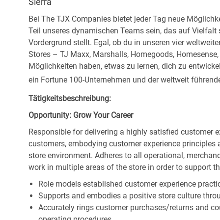
Sierra
Bei The TJX Companies bietet jeder Tag neue Möglichke
Teil unseres dynamischen Teams sein, das auf Vielfalt
Vordergrund stellt. Egal, ob du in unseren vier weltweit
Stores – TJ Maxx, Marshalls, Homegoods, Homesense, Si
Möglichkeiten haben, etwas zu lernen, dich zu entwick
ein Fortune 100-Unternehmen und der weltweit führende 
Tätigkeitsbeschreibung:
Opportunity: Grow Your Career
Responsible for delivering a highly satisfied customer 
customers, embodying customer experience principles 
store environment. Adheres to all operational, merchand
work in multiple areas of the store in order to support t
Role models established customer experience practic
Supports and embodies a positive store culture throu
Accurately rings customer purchases/returns and co
operating procedures