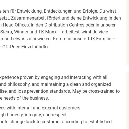
iten für Entwicklung, Entdeckungen und Erfolge. Du wirst
 setzt, Zusammenarbeit fördert und deine Entwicklung in den
en Head Offices, in den Distribution Centres oder in unseren
erra, Winner und TK Maxx – arbeitest, wirst du viele
eln und etwas zu bewirken. Komm in unsere TJX Familie –
Off-Price-Einzelhändler.
experience proven by engaging and interacting with all
and philosophy, and maintaining a clean and organized
ise, and loss prevention standards. May be cross-trained to
he needs of the business.
es with internal and external customers
gh honesty, integrity, and respect
unts change back to customer according to established