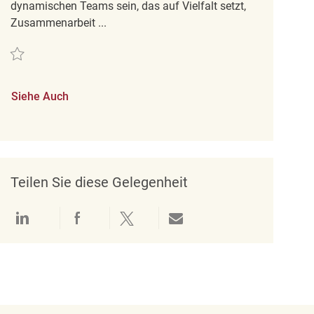
dynamischen Teams sein, das auf Vielfalt setzt,
Zusammenarbeit ...
Retten Now Hiring Part Time Merchandise Associate REQ142197
Siehe Auch
Teilen Sie diese Gelegenheit
Über LinkedIn teilen
Über Facebook teilen
Über Twitter teilen
Per E-Mail teilen