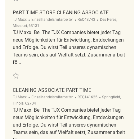
PART TIME STORE CLEANING ASSOCIATE
Kategorie
ReqId
Ort
TJ Maxx
Einzelhandelsmitarbeiter
REQ43743
Des Peres,
Missouri, 63131
TJ Maxx. Bei The TJX Companies bietet jeder Tag
neue Möglichkeiten für Entwicklung, Entdeckungen
und Erfolge. Du wirst Teil unseres dynamischen
Teams sein, das auf Vielfalt setzt, Zusammenarbeit
fö...
Retten Part Time Store Cleaning Associate REQ43743
CLEANING ASSOCIATE PART TIME
Kategorie
ReqId
Ort
TJ Maxx
Einzelhandelsmitarbeiter
REQ141625
Springfield,
Illinois, 62704
TJ Maxx. Bei The TJX Companies bietet jeder Tag
neue Möglichkeiten für Entwicklung, Entdeckungen
und Erfolge. Du wirst Teil unseres dynamischen
Teams sein, das auf Vielfalt setzt, Zusammenarbeit