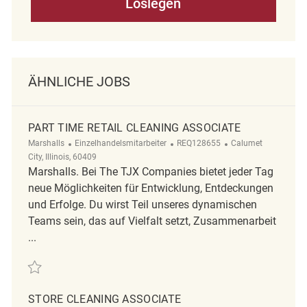
Loslegen
ÄHNLICHE JOBS
PART TIME RETAIL CLEANING ASSOCIATE
Kategorie
ReqId
Ort
Marshalls
Einzelhandelsmitarbeiter
REQ128655
Calumet
City, Illinois, 60409
Marshalls. Bei The TJX Companies bietet jeder Tag
neue Möglichkeiten für Entwicklung, Entdeckungen
und Erfolge. Du wirst Teil unseres dynamischen
Teams sein, das auf Vielfalt setzt, Zusammenarbeit
...
Retten Part Time Retail Cleaning Associate REQ128655
STORE CLEANING ASSOCIATE