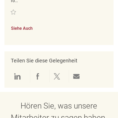
fö...
Retten Cleaning Associate Part Time REQ141625
Siehe Auch
Teilen Sie diese Gelegenheit
Über LinkedIn teilen
Über Facebook teilen
Über Twitter teilen
Per E-Mail teil
Hören Sie, was unsere
Mitarbeiter zu sagen haben.