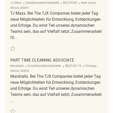
Kategorie
ReqId
Ort
TJ Maxx
Einzelhandelsmitarbeiter
R2319340
New Lenox,
Illinois, 60451
TJ Maxx. Bei The TJX Companies bietet jeder Tag
neue Möglichkeiten für Entwicklung, Entdeckungen
und Erfolge. Du wirst Teil unseres dynamischen
Teams sein, das auf Vielfalt setzt, Zusammenarbeit
fö...
Retten Store Cleaning Associate R2319340
PART TIME CLEANING ASSOCIATE
Kategorie
ReqId
Ort
Marshalls
Einzelhandelsmitarbeiter
REQ130119
Chicago,
Illinois, 60632
Marshalls. Bei The TJX Companies bietet jeder Tag
neue Möglichkeiten für Entwicklung, Entdeckungen
und Erfolge. Du wirst Teil unseres dynamischen
Teams sein, das auf Vielfalt setzt, Zusammenarbeit
...
Retten Part time cleaning associate REQ130119