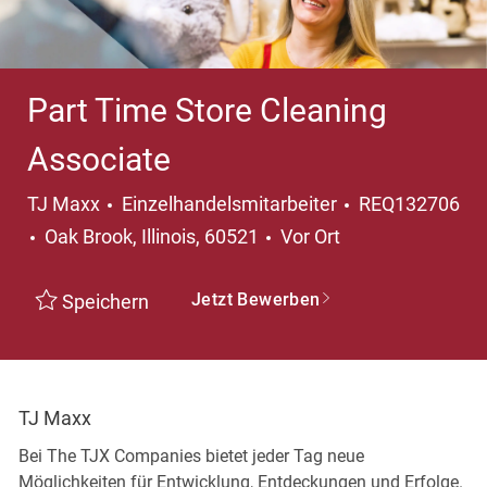
Part Time Store Cleaning
Associate
Kategorie
TJ Maxx
Einzelhandelsmitarbeiter
REQ132706
Ort
Oak Brook, Illinois, 60521
Vor Ort
Jetzt Bewerben
Speichern
TJ Maxx
Bei The TJX Companies bietet jeder Tag neue
Möglichkeiten für Entwicklung, Entdeckungen und Erfolge.