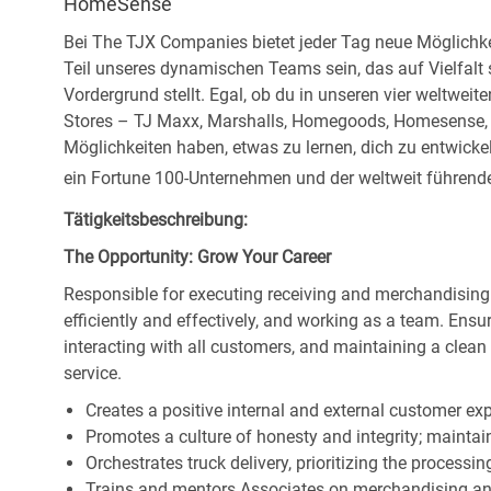
HomeSense
Bei The TJX Companies bietet jeder Tag neue Möglichke
Teil unseres dynamischen Teams sein, das auf Vielfalt
Vordergrund stellt. Egal, ob du in unseren vier weltweit
Stores – TJ Maxx, Marshalls, Homegoods, Homesense, Si
Möglichkeiten haben, etwas zu lernen, dich zu entwick
ein Fortune 100-Unternehmen und der weltweit führende 
Tätigkeitsbeschreibung:
The Opportunity: Grow Your Career
Responsible for executing receiving and merchandising
efficiently and effectively, and working as a team. En
interacting with all customers, and maintaining a clea
service.
Creates a positive internal and external customer ex
Promotes a culture of honesty and integrity; maintain
Orchestrates truck delivery, prioritizing the processi
Trains and mentors Associates on merchandising an