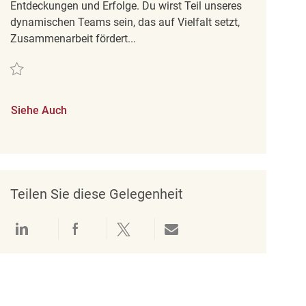
Entdeckungen und Erfolge. Du wirst Teil unseres
dynamischen Teams sein, das auf Vielfalt setzt,
Zusammenarbeit fördert...
Retten Retail Store Associate Part Time Homesense - Kanata REQ139087
Siehe Auch
Teilen Sie diese Gelegenheit
Über LinkedIn teilen
Über Facebook teilen
Über Twitter teilen
Per E-Mail teilen