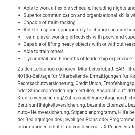
Able to work a flexible schedule, including nights a
Superior communication and organizational skills wit
Capable of multi-tasking
Able to respond appropriately to changes in directio
Team player, working effectively with peers and supe
Capable of lifting heavy objects with or without r
Able to train others
1 year retail and 6 months of leadership experience
Zu den Leistungen gehören: Mitarbeiterrabatt, EAP, Hilf
401(k)-Beiträge für Mitarbeitende, Ermäßigungen für Ki
Rechtsschutzversicherung, Credit Union, Empfehlungsp
oder Stundenanforderungen erfüllen, Anspruch auf: 401
Krankenversicherung/Zahnversicherung/Augenärztliche 
Berufsunfähigkeitsversicherung, bezahlte Elternzeit, be
Auto-/Heimversicherung, Stipendienprogramm, Hilfe be
der Bedingungen des jeweiligen Plans oder Programms e
Informationen erhältst du von deinem TJX Representati