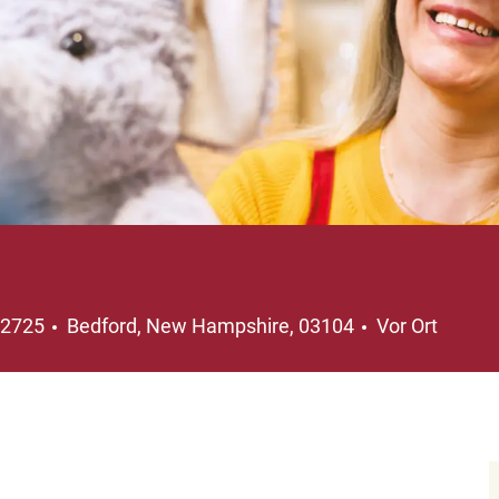
Ort
32725
Bedford, New Hampshire, 03104
Vor Ort