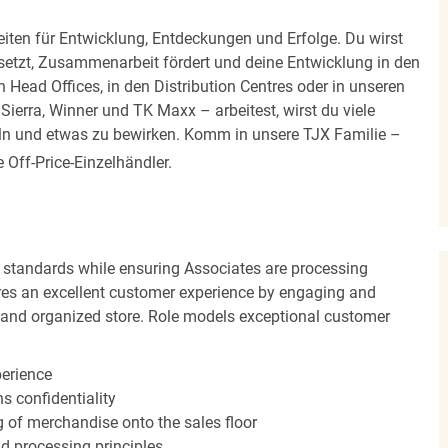
iten für Entwicklung, Entdeckungen und Erfolge. Du wirst
 setzt, Zusammenarbeit fördert und deine Entwicklung in den
en Head Offices, in den Distribution Centres oder in unseren
erra, Winner und TK Maxx – arbeitest, wirst du viele
eln und etwas zu bewirken. Komm in unsere TJX Familie –
Off-Price-Einzelhändler.
 standards while ensuring Associates are processing
sures an excellent customer experience by engaging and
n and organized store. Role models exceptional customer
perience
s confidentiality
ng of merchandise onto the sales floor
d processing principles