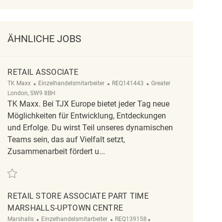
ÄHNLICHE JOBS
RETAIL ASSOCIATE
Kategorie
ReqId
Ort
TK Maxx
Einzelhandelsmitarbeiter
REQ141443
Greater
London, SW9 8BH
TK Maxx. Bei TJX Europe bietet jeder Tag neue
Möglichkeiten für Entwicklung, Entdeckungen
und Erfolge. Du wirst Teil unseres dynamischen
Teams sein, das auf Vielfalt setzt,
Zusammenarbeit fördert u...
Retten Retail Associate REQ141443
RETAIL STORE ASSOCIATE PART TIME
MARSHALLS-UPTOWN CENTRE
Kategorie
ReqId
Ort
Marshalls
Einzelhandelsmitarbeiter
REQ139158