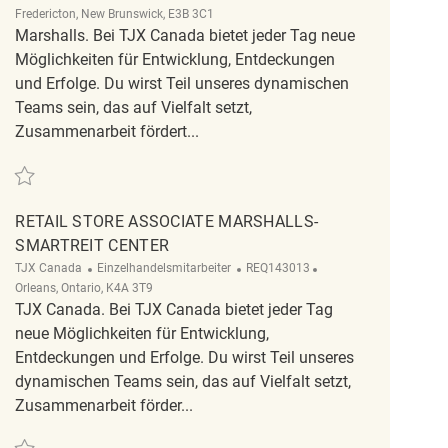
Fredericton, New Brunswick, E3B 3C1
Marshalls. Bei TJX Canada bietet jeder Tag neue
Möglichkeiten für Entwicklung, Entdeckungen
und Erfolge. Du wirst Teil unseres dynamischen
Teams sein, das auf Vielfalt setzt,
Zusammenarbeit fördert...
Retten Retail Store Associate Part time Marshalls-Uptown Centre REQ139158
RETAIL STORE ASSOCIATE MARSHALLS-
SMARTREIT CENTER
Kategorie
ReqId
Ort
TJX Canada
Einzelhandelsmitarbeiter
REQ143013
Orleans, Ontario, K4A 3T9
TJX Canada. Bei TJX Canada bietet jeder Tag
neue Möglichkeiten für Entwicklung,
Entdeckungen und Erfolge. Du wirst Teil unseres
dynamischen Teams sein, das auf Vielfalt setzt,
Zusammenarbeit förder...
Retten Retail Store Associate Marshalls- SmartReit Center REQ143013