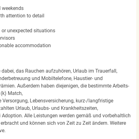
nd weekends
h attention to detail
n or unexpected situations
rvisors
easonable accommodation
e dabei, das Rauchen aufzuhören, Urlaub im Trauerfall,
nderbetreuung und Mobiltelefone, Haustier- und
rämien. Außerdem haben diejenigen, die bestimmte Arbeits-
(k) Match,
Versorgung, Lebensversicherung, kurz-/langfristige
zahlten Urlaub, Urlaubs- und Krankheitszeiten,
i Adoption. Alle Leistungen werden gemäß und vorbehaltlich
rbracht und können sich von Zeit zu Zeit ändern. Weitere
ve.