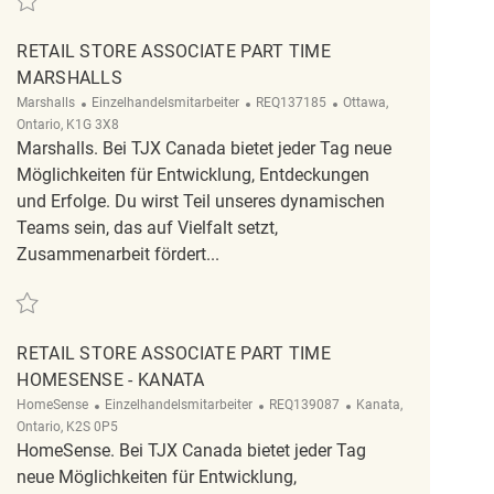
RETAIL STORE ASSOCIATE PART TIME
MARSHALLS
Kategorie
ReqId
Ort
Marshalls
Einzelhandelsmitarbeiter
REQ137185
Ottawa,
Ontario, K1G 3X8
Marshalls. Bei TJX Canada bietet jeder Tag neue
Möglichkeiten für Entwicklung, Entdeckungen
und Erfolge. Du wirst Teil unseres dynamischen
Teams sein, das auf Vielfalt setzt,
Zusammenarbeit fördert...
Retten Retail Store Associate Part Time Marshalls REQ137185
RETAIL STORE ASSOCIATE PART TIME
HOMESENSE - KANATA
Kategorie
ReqId
Ort
HomeSense
Einzelhandelsmitarbeiter
REQ139087
Kanata,
Ontario, K2S 0P5
HomeSense. Bei TJX Canada bietet jeder Tag
neue Möglichkeiten für Entwicklung,