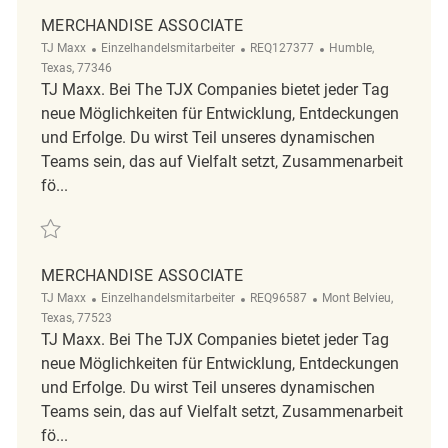
MERCHANDISE ASSOCIATE
Kategorie
ReqId
Ort
TJ Maxx
Einzelhandelsmitarbeiter
REQ127377
Humble,
Texas, 77346
TJ Maxx. Bei The TJX Companies bietet jeder Tag
neue Möglichkeiten für Entwicklung, Entdeckungen
und Erfolge. Du wirst Teil unseres dynamischen
Teams sein, das auf Vielfalt setzt, Zusammenarbeit
fö...
Retten Merchandise Associate REQ127377
MERCHANDISE ASSOCIATE
Kategorie
ReqId
Ort
TJ Maxx
Einzelhandelsmitarbeiter
REQ96587
Mont Belvieu,
Texas, 77523
TJ Maxx. Bei The TJX Companies bietet jeder Tag
neue Möglichkeiten für Entwicklung, Entdeckungen
und Erfolge. Du wirst Teil unseres dynamischen
Teams sein, das auf Vielfalt setzt, Zusammenarbeit
fö...