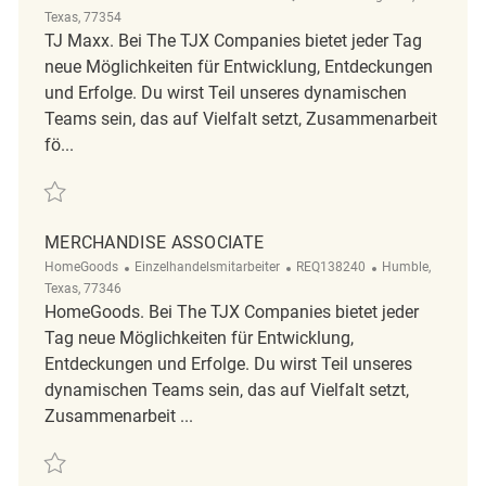
Texas, 77354
TJ Maxx. Bei The TJX Companies bietet jeder Tag
neue Möglichkeiten für Entwicklung, Entdeckungen
und Erfolge. Du wirst Teil unseres dynamischen
Teams sein, das auf Vielfalt setzt, Zusammenarbeit
fö...
Retten Merchandise Associate REQ141976
MERCHANDISE ASSOCIATE
Kategorie
ReqId
Ort
HomeGoods
Einzelhandelsmitarbeiter
REQ138240
Humble,
Texas, 77346
HomeGoods. Bei The TJX Companies bietet jeder
Tag neue Möglichkeiten für Entwicklung,
Entdeckungen und Erfolge. Du wirst Teil unseres
dynamischen Teams sein, das auf Vielfalt setzt,
Zusammenarbeit ...
Retten Merchandise Associate REQ138240