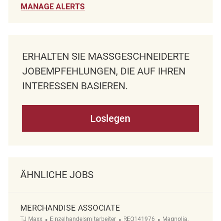
MANAGE ALERTS
ERHALTEN SIE MASSGESCHNEIDERTE J
OBEMPFEHLUNGEN, DIE AUF IHREN I
NTERESSEN BASIEREN.
Loslegen
ÄHNLICHE JOBS
MERCHANDISE ASSOCIATE
Kategorie
ReqId
Ort
TJ Maxx
Einzelhandelsmitarbeiter
REQ141976
Magnolia,