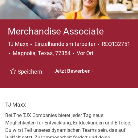
Merchandise Associate
Kategorie
TJ Maxx
Einzelhandelsmitarbeiter
REQ132751
Ort
Magnolia, Texas, 77354
Vor Ort
Jetzt Bewerben
Speichern
TJ Maxx
Bei The TJX Companies bietet jeder Tag neue
Möglichkeiten für Entwicklung, Entdeckungen und Erfolge.
Du wirst Teil unseres dynamischen Teams sein, das auf
Vielfalt setzt, Zusammenarbeit fördert und deine