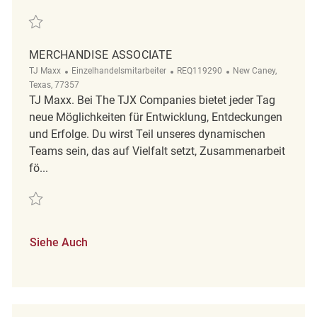
Retten Merchandise Associate REQ96587
MERCHANDISE ASSOCIATE
Kategorie
ReqId
Ort
TJ Maxx
Einzelhandelsmitarbeiter
REQ119290
New Caney,
Texas, 77357
TJ Maxx. Bei The TJX Companies bietet jeder Tag
neue Möglichkeiten für Entwicklung, Entdeckungen
und Erfolge. Du wirst Teil unseres dynamischen
Teams sein, das auf Vielfalt setzt, Zusammenarbeit
fö...
Retten Merchandise Associate REQ119290
Siehe Auch