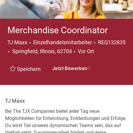
Merchandise Coordinator
Kategorie
TJ Maxx
Einzelhandelsmitarbeiter
REQ132835
Ort
Springfield, Illinois, 62704
Vor Ort
Jetzt Bewerben
Speichern
TJ Maxx
Bei The TJX Companies bietet jeder Tag neue
Möglichkeiten für Entwicklung, Entdeckungen und Erfolge.
Du wirst Teil unseres dynamischen Teams sein, das auf
Vielfalt setzt, Zusammenarbeit fördert und deine