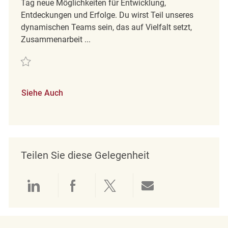
Tag neue Möglichkeiten für Entwicklung,
Entdeckungen und Erfolge. Du wirst Teil unseres
dynamischen Teams sein, das auf Vielfalt setzt,
Zusammenarbeit ...
Retten merchandise coordinator REQ135934
Siehe Auch
Teilen Sie diese Gelegenheit
Über LinkedIn teilen
Über Facebook teilen
Über Twitter teilen
Per E-Mail teil