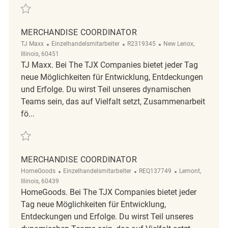
Retten Merchandise Coordinator REQ138219
MERCHANDISE COORDINATOR
Kategorie
ReqId
Ort
TJ Maxx
Einzelhandelsmitarbeiter
R2319345
New Lenox,
Illinois, 60451
TJ Maxx. Bei The TJX Companies bietet jeder Tag
neue Möglichkeiten für Entwicklung, Entdeckungen
und Erfolge. Du wirst Teil unseres dynamischen
Teams sein, das auf Vielfalt setzt, Zusammenarbeit
fö...
Retten Merchandise Coordinator R2319345
MERCHANDISE COORDINATOR
Kategorie
ReqId
Ort
HomeGoods
Einzelhandelsmitarbeiter
REQ137749
Lemont,
Illinois, 60439
HomeGoods. Bei The TJX Companies bietet jeder
Tag neue Möglichkeiten für Entwicklung,
Entdeckungen und Erfolge. Du wirst Teil unseres