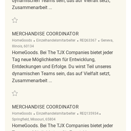
dynamischen Teams sein, das auf Vielfalt setzt,
Zusammenarbeit ...
Retten Merchandise Coordinator REQ137749
MERCHANDISE COORDINATOR
Kategorie
ReqId
Ort
HomeGoods
Einzelhandelsmitarbeiter
REQ63367
Geneva,
Illinois, 60134
HomeGoods. Bei The TJX Companies bietet jeder
Tag neue Möglichkeiten für Entwicklung,
Entdeckungen und Erfolge. Du wirst Teil unseres
dynamischen Teams sein, das auf Vielfalt setzt,
Zusammenarbeit ...
Retten Merchandise Coordinator REQ63367
MERCHANDISE COORDINATOR
Kategorie
ReqId
Ort
HomeGoods
Einzelhandelsmitarbeiter
REQ135934
Springfield, Missouri, 65804
HomeGoods. Bei The TJX Companies bietet jeder