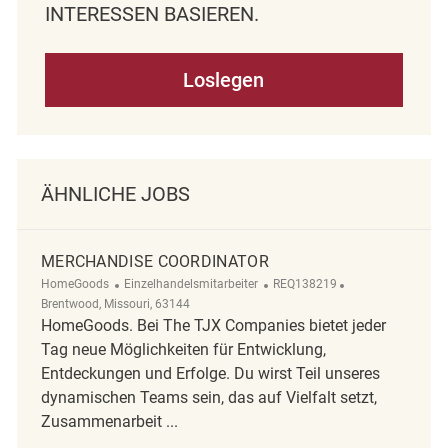
NTERESSEN BASIEREN.
Loslegen
ÄHNLICHE JOBS
MERCHANDISE COORDINATOR
Kategorie
ReqId
Ort
HomeGoods
Einzelhandelsmitarbeiter
REQ138219
Brentwood, Missouri, 63144
HomeGoods. Bei The TJX Companies bietet jeder
Tag neue Möglichkeiten für Entwicklung,
Entdeckungen und Erfolge. Du wirst Teil unseres
dynamischen Teams sein, das auf Vielfalt setzt,
Zusammenarbeit ...