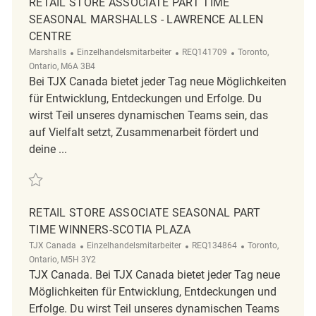
RETAIL STORE ASSOCIATE PART TIME
SEASONAL MARSHALLS - LAWRENCE ALLEN
CENTRE
Kategorie
ReqId
Ort
Marshalls
Einzelhandelsmitarbeiter
REQ141709
Toronto,
Ontario, M6A 3B4
Bei TJX Canada bietet jeder Tag neue Möglichkeiten
für Entwicklung, Entdeckungen und Erfolge. Du
wirst Teil unseres dynamischen Teams sein, das
auf Vielfalt setzt, Zusammenarbeit fördert und
deine ...
Retten Retail Store Associate Part Time Seasonal Marshalls - Lawrence
RETAIL STORE ASSOCIATE SEASONAL PART
TIME WINNERS-SCOTIA PLAZA
Kategorie
ReqId
Ort
TJX Canada
Einzelhandelsmitarbeiter
REQ134864
Toronto,
Ontario, M5H 3Y2
TJX Canada. Bei TJX Canada bietet jeder Tag neue
Möglichkeiten für Entwicklung, Entdeckungen und
Erfolge. Du wirst Teil unseres dynamischen Teams