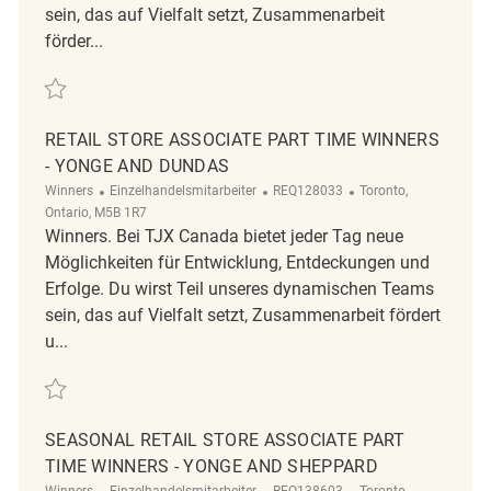
sein, das auf Vielfalt setzt, Zusammenarbeit
förder...
Retten Retail Store Associate Seasonal Part Time Winners-Scotia Plaz
RETAIL STORE ASSOCIATE PART TIME WINNERS
- YONGE AND DUNDAS
Kategorie
ReqId
Ort
Winners
Einzelhandelsmitarbeiter
REQ128033
Toronto,
Ontario, M5B 1R7
Winners. Bei TJX Canada bietet jeder Tag neue
Möglichkeiten für Entwicklung, Entdeckungen und
Erfolge. Du wirst Teil unseres dynamischen Teams
sein, das auf Vielfalt setzt, Zusammenarbeit fördert
u...
Retten Retail Store Associate Part Time Winners - Yonge and Dundas 
SEASONAL RETAIL STORE ASSOCIATE PART
TIME WINNERS - YONGE AND SHEPPARD
Kategorie
ReqId
Ort
Winners
Einzelhandelsmitarbeiter
REQ138603
Toronto,