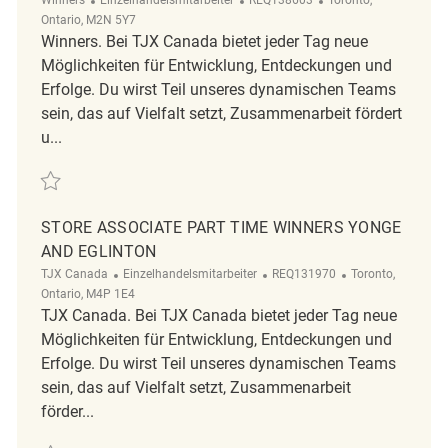
Ontario, M2N 5Y7
Winners. Bei TJX Canada bietet jeder Tag neue
Möglichkeiten für Entwicklung, Entdeckungen und
Erfolge. Du wirst Teil unseres dynamischen Teams
sein, das auf Vielfalt setzt, Zusammenarbeit fördert
u...
Retten Seasonal Retail Store Associate Part Time Winners - Yonge an
STORE ASSOCIATE PART TIME WINNERS YONGE
AND EGLINTON
Kategorie
ReqId
Ort
TJX Canada
Einzelhandelsmitarbeiter
REQ131970
Toronto,
Ontario, M4P 1E4
TJX Canada. Bei TJX Canada bietet jeder Tag neue
Möglichkeiten für Entwicklung, Entdeckungen und
Erfolge. Du wirst Teil unseres dynamischen Teams
sein, das auf Vielfalt setzt, Zusammenarbeit
förder...