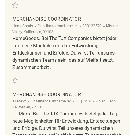
Retten Merchandise Coordinator REQ138429
MERCHANDISE COORDINATOR
Kategorie
ReqId
Ort
HomeGoods
Einzelhandelsmitarbeiter
REQ132570
Mission
Valley, Kalifornien, 92108
HomeGoods. Bei The TJX Companies bietet jeder
Tag neue Möglichkeiten für Entwicklung,
Entdeckungen und Erfolge. Du wirst Teil unseres
dynamischen Teams sein, das auf Vielfalt setzt,
Zusammenarbeit ...
Retten Merchandise Coordinator REQ132570
MERCHANDISE COORDINATOR
Kategorie
ReqId
Ort
TJ Maxx
Einzelhandelsmitarbeiter
REQ135309
San Diego,
Kalifornien, 92110
TJ Maxx. Bei The TJX Companies bietet jeder Tag
neue Möglichkeiten für Entwicklung, Entdeckungen
und Erfolge. Du wirst Teil unseres dynamischen