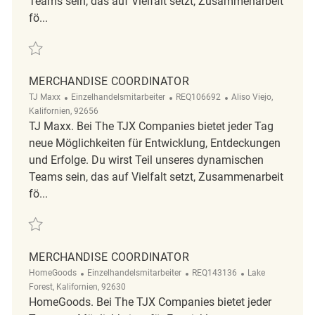
Teams sein, das auf Vielfalt setzt, Zusammenarbeit
fö...
Retten merchandise coordinator REQ135309
MERCHANDISE COORDINATOR
Kategorie
ReqId
Ort
TJ Maxx
Einzelhandelsmitarbeiter
REQ106692
Aliso Viejo,
Kalifornien, 92656
TJ Maxx. Bei The TJX Companies bietet jeder Tag
neue Möglichkeiten für Entwicklung, Entdeckungen
und Erfolge. Du wirst Teil unseres dynamischen
Teams sein, das auf Vielfalt setzt, Zusammenarbeit
fö...
Retten Merchandise coordinator REQ106692
MERCHANDISE COORDINATOR
Kategorie
ReqId
Ort
HomeGoods
Einzelhandelsmitarbeiter
REQ143136
Lake
Forest, Kalifornien, 92630
HomeGoods. Bei The TJX Companies bietet jeder