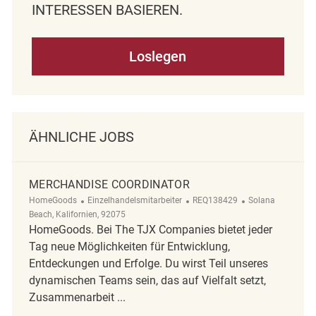
NTERESSEN BASIEREN.
Loslegen
ÄHNLICHE JOBS
MERCHANDISE COORDINATOR
Kategorie
ReqId
Ort
HomeGoods
Einzelhandelsmitarbeiter
REQ138429
Solana
Beach, Kalifornien, 92075
HomeGoods. Bei The TJX Companies bietet jeder
Tag neue Möglichkeiten für Entwicklung,
Entdeckungen und Erfolge. Du wirst Teil unseres
dynamischen Teams sein, das auf Vielfalt setzt,
Zusammenarbeit ...