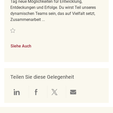
Tag neue Möglichkeiten für Entwicklung,
Entdeckungen und Erfolge. Du wirst Teil unseres
dynamischen Teams sein, das auf Vielfalt setzt,
Zusammenarbeit ...
Retten Merchandise Coordinator REQ143136
Siehe Auch
Teilen Sie diese Gelegenheit
Über LinkedIn teilen
Über Facebook teilen
Über Twitter teilen
Per E-Mail teil