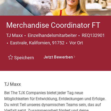
Merchandise Coordinator FT
Kategorie
TJ Maxx
Einzelhandelsmitarbeiter
REQ132901
Ort
Eastvale, Kalifornien, 91752
Vor Ort
Jetzt Bewerben
Speichern
TJ Maxx
Bei The TJX Companies bietet jeder Tag neue
Möglichkeiten für Entwicklung, Entdeckungen und Erfolge.
Du wirst Teil unseres dynamischen Teams sein, das auf
Vielfalt setzt, Zusammenarbeit fördert und deine