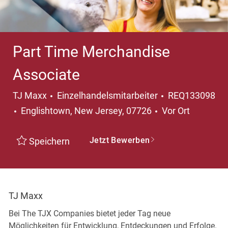
Part Time Merchandise
Associate
Kategorie
TJ Maxx
Einzelhandelsmitarbeiter
REQ133098
Ort
Englishtown, New Jersey, 07726
Vor Ort
Jetzt Bewerben
Speichern
TJ Maxx
Bei The TJX Companies bietet jeder Tag neue
Möglichkeiten für Entwicklung, Entdeckungen und Erfolge.