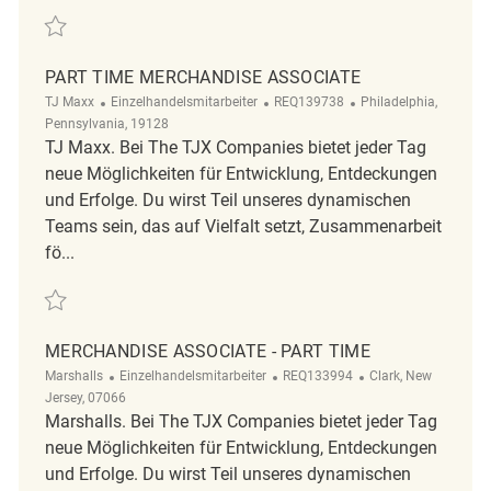
Retten Part Time Merchandise Associate REQ119442
PART TIME MERCHANDISE ASSOCIATE
Kategorie
ReqId
Ort
TJ Maxx
Einzelhandelsmitarbeiter
REQ139738
Philadelphia,
Pennsylvania, 19128
TJ Maxx. Bei The TJX Companies bietet jeder Tag
neue Möglichkeiten für Entwicklung, Entdeckungen
und Erfolge. Du wirst Teil unseres dynamischen
Teams sein, das auf Vielfalt setzt, Zusammenarbeit
fö...
Retten Part time merchandise associate REQ139738
MERCHANDISE ASSOCIATE - PART TIME
Kategorie
ReqId
Ort
Marshalls
Einzelhandelsmitarbeiter
REQ133994
Clark, New
Jersey, 07066
Marshalls. Bei The TJX Companies bietet jeder Tag
neue Möglichkeiten für Entwicklung, Entdeckungen
und Erfolge. Du wirst Teil unseres dynamischen