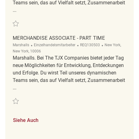
Teams sein, das auf Vielfalt setzt, Zusammenarbeit
...
Retten Merchandise Associate - Part Time REQ133994
MERCHANDISE ASSOCIATE - PART TIME
Kategorie
ReqId
Ort
Marshalls
Einzelhandelsmitarbeiter
REQ130503
New York,
New York, 10006
Marshalls. Bei The TJX Companies bietet jeder Tag
neue Möglichkeiten für Entwicklung, Entdeckungen
und Erfolge. Du wirst Teil unseres dynamischen
Teams sein, das auf Vielfalt setzt, Zusammenarbeit
...
Retten Merchandise Associate - Part Time REQ130503
Siehe Auch