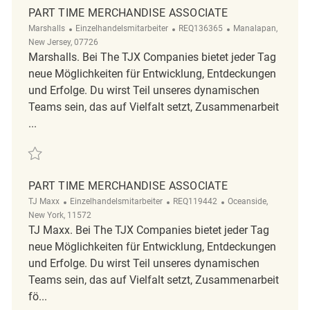
PART TIME MERCHANDISE ASSOCIATE
Kategorie
ReqId
Ort
Marshalls
Einzelhandelsmitarbeiter
REQ136365
Manalapan,
New Jersey, 07726
Marshalls. Bei The TJX Companies bietet jeder Tag
neue Möglichkeiten für Entwicklung, Entdeckungen
und Erfolge. Du wirst Teil unseres dynamischen
Teams sein, das auf Vielfalt setzt, Zusammenarbeit
...
Retten PART TIME MERCHANDISE ASSOCIATE REQ136365
PART TIME MERCHANDISE ASSOCIATE
Kategorie
ReqId
Ort
TJ Maxx
Einzelhandelsmitarbeiter
REQ119442
Oceanside,
New York, 11572
TJ Maxx. Bei The TJX Companies bietet jeder Tag
neue Möglichkeiten für Entwicklung, Entdeckungen
und Erfolge. Du wirst Teil unseres dynamischen
Teams sein, das auf Vielfalt setzt, Zusammenarbeit
fö...