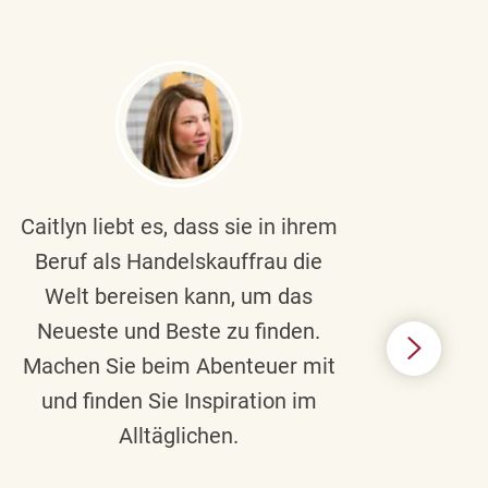
Caitlyn liebt es, dass sie in ihrem
Braul
Beruf als Handelskauffrau die
Welt bereisen kann, um das
un
Neueste und Beste zu finden.
Hi
Machen Sie beim Abenteuer mit
Beru
und finden Sie Inspiration im
Alltäglichen.
Chec
das