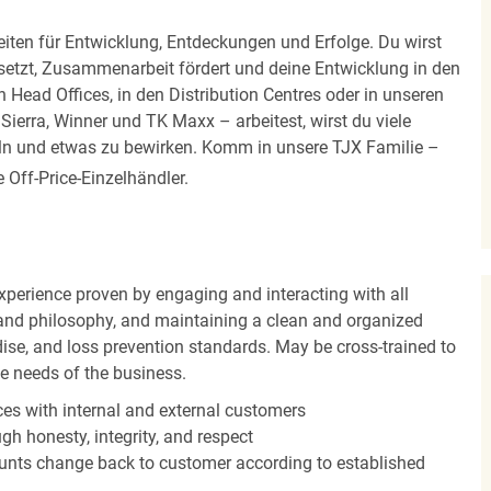
iten für Entwicklung, Entdeckungen und Erfolge. Du wirst
 setzt, Zusammenarbeit fördert und deine Entwicklung in den
en Head Offices, in den Distribution Centres oder in unseren
erra, Winner und TK Maxx – arbeitest, wirst du viele
eln und etwas zu bewirken. Komm in unsere TJX Familie –
Off-Price-Einzelhändler.
experience proven by engaging and interacting with all
and philosophy, and maintaining a clean and organized
ise, and loss prevention standards. May be cross-trained to
he needs of the business.
es with internal and external customers
gh honesty, integrity, and respect
unts change back to customer according to established