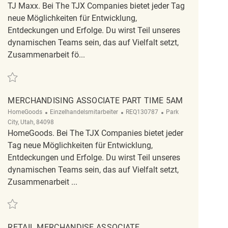
TJ Maxx. Bei The TJX Companies bietet jeder Tag
neue Möglichkeiten für Entwicklung,
Entdeckungen und Erfolge. Du wirst Teil unseres
dynamischen Teams sein, das auf Vielfalt setzt,
Zusammenarbeit fö...
Retten Merchandising Associate - Part Time REQ133944
MERCHANDISING ASSOCIATE PART TIME 5AM
Kategorie
ReqId
Ort
HomeGoods
Einzelhandelsmitarbeiter
REQ130787
Park
City, Utah, 84098
HomeGoods. Bei The TJX Companies bietet jeder
Tag neue Möglichkeiten für Entwicklung,
Entdeckungen und Erfolge. Du wirst Teil unseres
dynamischen Teams sein, das auf Vielfalt setzt,
Zusammenarbeit ...
Retten Merchandising Associate Part Time 5am REQ130787
RETAIL MERCHANDISE ASSOCIATE