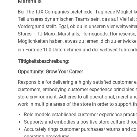
Marshalls
Bei The TJX Companies bietet jeder Tag neue Möglichke
Teil unseres dynamischen Teams sein, das auf Vielfalt
Vordergrund stellt. Egal, ob du in unseren vier weltweit
Stores – TJ Maxx, Marshalls, Homegoods, Homesense, Si
Möglichkeiten haben, etwas zu lernen, dich zu entwick
ein Fortune 100-Unternehmen und der weltweit führende 
Tätigkeitsbeschreibung:
Opportunity: Grow Your Career
Responsible for delivering a highly satisfied customer 
customers, embodying customer experience principles 
store environment. Adheres to all operational, merchand
work in multiple areas of the store in order to support t
Role models established customer experience practic
Supports and embodies a positive store culture throu
Accurately rings customer purchases/returns and co
operating procedures