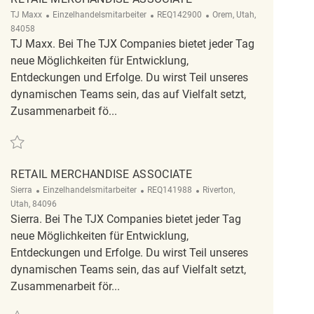
Kategorie
ReqId
Ort
TJ Maxx
Einzelhandelsmitarbeiter
REQ142900
Orem, Utah,
84058
TJ Maxx. Bei The TJX Companies bietet jeder Tag
neue Möglichkeiten für Entwicklung,
Entdeckungen und Erfolge. Du wirst Teil unseres
dynamischen Teams sein, das auf Vielfalt setzt,
Zusammenarbeit fö...
Retten Retail Merchandise Associate REQ142900
RETAIL MERCHANDISE ASSOCIATE
Kategorie
ReqId
Ort
Sierra
Einzelhandelsmitarbeiter
REQ141988
Riverton,
Utah, 84096
Sierra. Bei The TJX Companies bietet jeder Tag
neue Möglichkeiten für Entwicklung,
Entdeckungen und Erfolge. Du wirst Teil unseres
dynamischen Teams sein, das auf Vielfalt setzt,
Zusammenarbeit för...
Retten Retail Merchandise Associate REQ141988