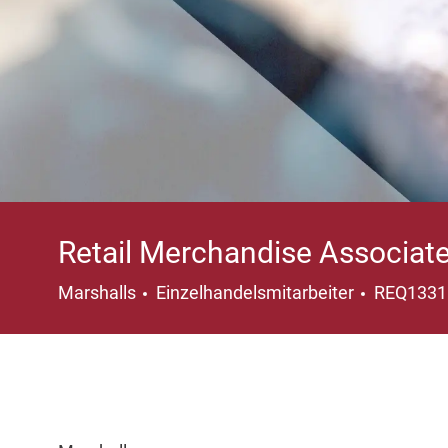
Retail Merchandise Associate
Kategorie
Marshalls
Einzelhandelsmitarbeiter
REQ133