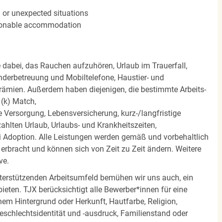
n or unexpected situations
easonable accommodation
e dabei, das Rauchen aufzuhören, Urlaub im Trauerfall,
nderbetreuung und Mobiltelefone, Haustier- und
rämien. Außerdem haben diejenigen, die bestimmte Arbeits-
(k) Match,
Versorgung, Lebensversicherung, kurz-/langfristige
zahlten Urlaub, Urlaubs- und Krankheitszeiten,
i Adoption. Alle Leistungen werden gemäß und vorbehaltlich
rbracht und können sich von Zeit zu Zeit ändern. Weitere
ve.
terstützenden Arbeitsumfeld bemühen wir uns auch, ein
eten. TJX berücksichtigt alle Bewerber*innen für eine
em Hintergrund oder Herkunft, Hautfarbe, Religion,
 Geschlechtsidentität und -ausdruck, Familienstand oder