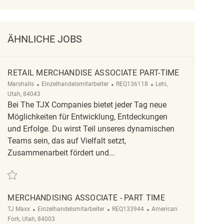
ÄHNLICHE JOBS
RETAIL MERCHANDISE ASSOCIATE PART-TIME
Kategorie
ReqId
Ort
Marshalls
Einzelhandelsmitarbeiter
REQ136118
Lehi,
Utah, 84043
Bei The TJX Companies bietet jeder Tag neue
Möglichkeiten für Entwicklung, Entdeckungen
und Erfolge. Du wirst Teil unseres dynamischen
Teams sein, das auf Vielfalt setzt,
Zusammenarbeit fördert und...
Retten Retail Merchandise Associate Part-Time REQ136118
MERCHANDISING ASSOCIATE - PART TIME
Kategorie
ReqId
Ort
TJ Maxx
Einzelhandelsmitarbeiter
REQ133944
American
Fork, Utah, 84003