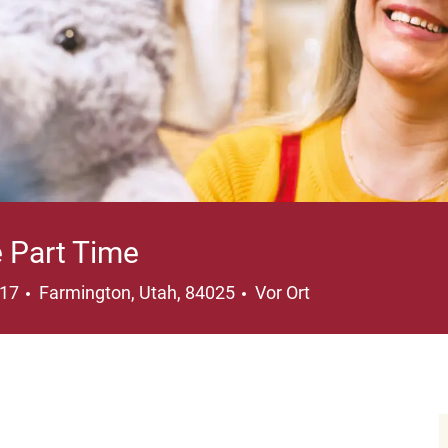
 Part Time
Ort
117
Farmington, Utah, 84025
Vor Ort