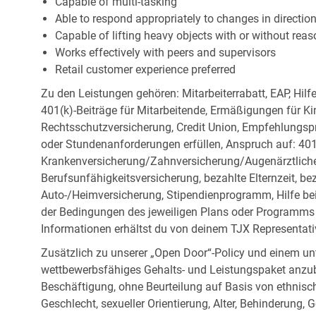
Capable of multi-tasking
Able to respond appropriately to changes in directio
Capable of lifting heavy objects with or without r
Works effectively with peers and supervisors
Retail customer experience preferred
Zu den Leistungen gehören: Mitarbeiterrabatt, EAP, Hilf
401(k)-Beiträge für Mitarbeitende, Ermäßigungen für Ki
Rechtsschutzversicherung, Credit Union, Empfehlungsp
oder Stundenanforderungen erfüllen, Anspruch auf: 401
Krankenversicherung/Zahnversicherung/Augenärztliche 
Berufsunfähigkeitsversicherung, bezahlte Elternzeit, be
Auto-/Heimversicherung, Stipendienprogramm, Hilfe be
der Bedingungen des jeweiligen Plans oder Programms e
Informationen erhältst du von deinem TJX Representati
Zusätzlich zu unserer „Open Door“-Policy und einem un
wettbewerbsfähiges Gehalts- und Leistungspaket anzubi
Beschäftigung, ohne Beurteilung auf Basis von ethnisch
Geschlecht, sexueller Orientierung, Alter, Behinderung,