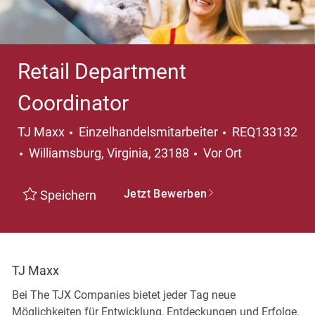
Retail Department
Coordinator
Kategorie
TJ Maxx
Einzelhandelsmitarbeiter
REQ133132
Ort
Williamsburg, Virginia, 23188
Vor Ort
Jetzt Bewerben
Speichern
TJ Maxx
Bei The TJX Companies bietet jeder Tag neue
Möglichkeiten für Entwicklung, Entdeckungen und Erfolge.