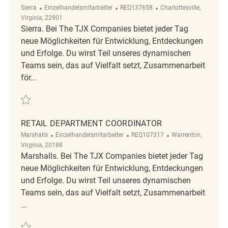
Kategorie
ReqId
Ort
Sierra
Einzelhandelsmitarbeiter
REQ137658
Charlottesville,
Virginia, 22901
Sierra. Bei The TJX Companies bietet jeder Tag
neue Möglichkeiten für Entwicklung, Entdeckungen
und Erfolge. Du wirst Teil unseres dynamischen
Teams sein, das auf Vielfalt setzt, Zusammenarbeit
för...
Retten Retail Department Coordinator REQ137658
RETAIL DEPARTMENT COORDINATOR
Kategorie
ReqId
Ort
Marshalls
Einzelhandelsmitarbeiter
REQ107317
Warrenton,
Virginia, 20188
Marshalls. Bei The TJX Companies bietet jeder Tag
neue Möglichkeiten für Entwicklung, Entdeckungen
und Erfolge. Du wirst Teil unseres dynamischen
Teams sein, das auf Vielfalt setzt, Zusammenarbeit
...
Retten Retail Department Coordinator REQ107317