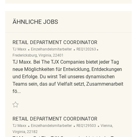
ÄHNLICHE JOBS
RETAIL DEPARTMENT COORDINATOR
Kategorie
ReqId
Ort
TJ Maxx
Einzelhandelsmitarbeiter
REQ120263
Fredericksburg, Virginia, 22401
TJ Maxx. Bei The TJX Companies bietet jeder Tag
neue Möglichkeiten für Entwicklung, Entdeckungen
und Erfolge. Du wirst Teil unseres dynamischen
Teams sein, das auf Vielfalt setzt, Zusammenarbeit
fö...
Retten Retail Department Coordinator REQ120263
RETAIL DEPARTMENT COORDINATOR
Kategorie
ReqId
Ort
TJ Maxx
Einzelhandelsmitarbeiter
REQ129503
Vienna,
Virginia, 22182