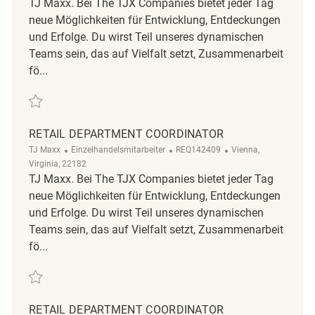
TJ Maxx. Bei The TJX Companies bietet jeder Tag
neue Möglichkeiten für Entwicklung, Entdeckungen
und Erfolge. Du wirst Teil unseres dynamischen
Teams sein, das auf Vielfalt setzt, Zusammenarbeit
fö...
Retten Retail Department Coordinator REQ129503
RETAIL DEPARTMENT COORDINATOR
Kategorie
ReqId
Ort
TJ Maxx
Einzelhandelsmitarbeiter
REQ142409
Vienna,
Virginia, 22182
TJ Maxx. Bei The TJX Companies bietet jeder Tag
neue Möglichkeiten für Entwicklung, Entdeckungen
und Erfolge. Du wirst Teil unseres dynamischen
Teams sein, das auf Vielfalt setzt, Zusammenarbeit
fö...
Retten Retail Department Coordinator REQ142409
RETAIL DEPARTMENT COORDINATOR