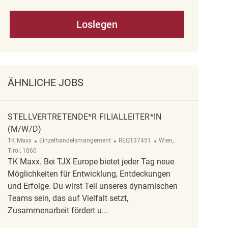
Loslegen
ÄHNLICHE JOBS
STELLVERTRETENDE*R FILIALLEITER*IN
(M/W/D)
Kategorie
ReqId
Ort
TK Maxx
Einzelhandelsmangement
REQ137451
Wien,
Tirol, 1060
TK Maxx. Bei TJX Europe bietet jeder Tag neue
Möglichkeiten für Entwicklung, Entdeckungen
und Erfolge. Du wirst Teil unseres dynamischen
Teams sein, das auf Vielfalt setzt,
Zusammenarbeit fördert u...