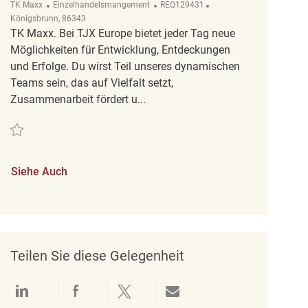
Kategorie
ReqId
Ort
TK Maxx
Einzelhandelsmangement
REQ129431
Königsbrunn, 86343
TK Maxx. Bei TJX Europe bietet jeder Tag neue
Möglichkeiten für Entwicklung, Entdeckungen
und Erfolge. Du wirst Teil unseres dynamischen
Teams sein, das auf Vielfalt setzt,
Zusammenarbeit fördert u...
Retten Stellvertretender Filialleiter (m/w/d) REQ129431
Siehe Auch
Teilen Sie diese Gelegenheit
Über LinkedIn teilen
Über Facebook teilen
Über Twitter teilen
Per E-Mail teilen