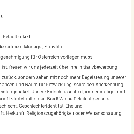
ms
d Belastbarkeit
n, Department Manager, Substitut
ltsgenehmigung für Österreich vorliegen muss.
st, freuen wir uns jederzeit über Ihre Initiativbewerbung.
olg zurück, sondern sehen mit noch mehr Begeisterung unserer
Chancen und Raum für Entwicklung, schreiben Anerkennung
eistungspaket. Unsere Entschlossenheit, immer mutiger und
unft startet mit dir an Bord! Wir berücksichtigen alle
chlecht, Geschlechteridentität, Ehe und
t, Herkunft, Religionszugehörigkeit oder Weltanschauung