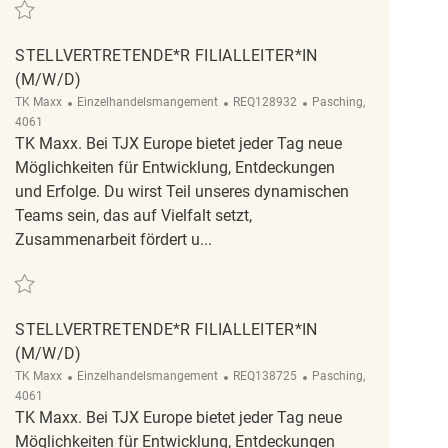
Retten Stellvertretende*r Filialleiter*in (m/w/d) REQ137451
STELLVERTRETENDE*R FILIALLEITER*IN
(M/W/D)
Kategorie
ReqId
Ort
TK Maxx
Einzelhandelsmangement
REQ128932
Pasching,
4061
TK Maxx. Bei TJX Europe bietet jeder Tag neue
Möglichkeiten für Entwicklung, Entdeckungen
und Erfolge. Du wirst Teil unseres dynamischen
Teams sein, das auf Vielfalt setzt,
Zusammenarbeit fördert u...
Retten Stellvertretende*r Filialleiter*in (m/w/d) REQ128932
STELLVERTRETENDE*R FILIALLEITER*IN
(M/W/D)
Kategorie
ReqId
Ort
TK Maxx
Einzelhandelsmangement
REQ138725
Pasching,
4061
TK Maxx. Bei TJX Europe bietet jeder Tag neue
Möglichkeiten für Entwicklung, Entdeckungen