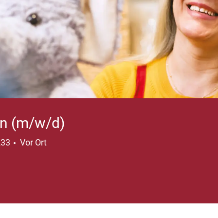
*in (m/w/d)
233
Vor Ort