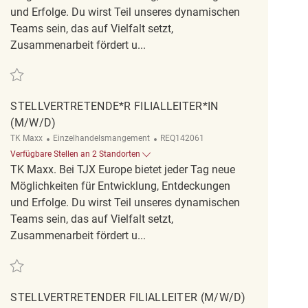
und Erfolge. Du wirst Teil unseres dynamischen
Teams sein, das auf Vielfalt setzt,
Zusammenarbeit fördert u...
Retten Stellvertretende*r Filialleiter*in (m/w/d) REQ138725
STELLVERTRETENDE*R FILIALLEITER*IN
(M/W/D)
Kategorie
ReqId
TK Maxx
Einzelhandelsmangement
REQ142061
Verfügbare Stellen an 2 Standorten
TK Maxx. Bei TJX Europe bietet jeder Tag neue
Möglichkeiten für Entwicklung, Entdeckungen
und Erfolge. Du wirst Teil unseres dynamischen
Teams sein, das auf Vielfalt setzt,
Zusammenarbeit fördert u...
Retten Stellvertretende*r Filialleiter*in (m/w/d) REQ142061
STELLVERTRETENDER FILIALLEITER (M/W/D)