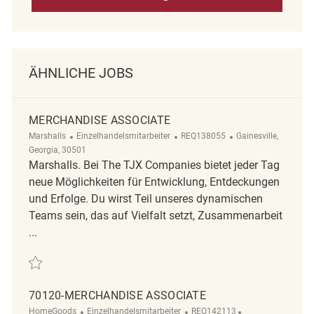
ÄHNLICHE JOBS
MERCHANDISE ASSOCIATE
Kategorie
ReqId
Ort
Marshalls
Einzelhandelsmitarbeiter
REQ138055
Gainesville,
Georgia, 30501
Marshalls. Bei The TJX Companies bietet jeder Tag
neue Möglichkeiten für Entwicklung, Entdeckungen
und Erfolge. Du wirst Teil unseres dynamischen
Teams sein, das auf Vielfalt setzt, Zusammenarbeit
...
Retten Merchandise Associate REQ138055
70120-MERCHANDISE ASSOCIATE
Kategorie
ReqId
Ort
HomeGoods
Einzelhandelsmitarbeiter
REQ142113