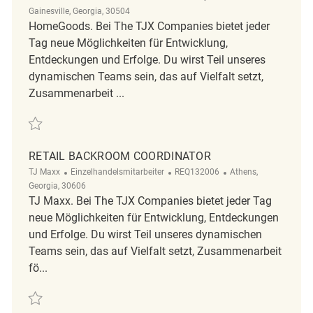
Gainesville, Georgia, 30504
HomeGoods. Bei The TJX Companies bietet jeder
Tag neue Möglichkeiten für Entwicklung,
Entdeckungen und Erfolge. Du wirst Teil unseres
dynamischen Teams sein, das auf Vielfalt setzt,
Zusammenarbeit ...
Retten 70120-Merchandise Associate REQ142113
RETAIL BACKROOM COORDINATOR
Kategorie
ReqId
Ort
TJ Maxx
Einzelhandelsmitarbeiter
REQ132006
Athens,
Georgia, 30606
TJ Maxx. Bei The TJX Companies bietet jeder Tag
neue Möglichkeiten für Entwicklung, Entdeckungen
und Erfolge. Du wirst Teil unseres dynamischen
Teams sein, das auf Vielfalt setzt, Zusammenarbeit
fö...
Retten Retail Backroom Coordinator REQ132006