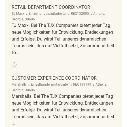
RETAIL DEPARTMENT COORDINATOR
Kategorie
ReqId
Ort
TJ Maxx
Einzelhandelsmitarbeiter
REQ132005
Athens,
Georgia, 30606
TJ Maxx. Bei The TJX Companies bietet jeder Tag
neue Möglichkeiten für Entwicklung, Entdeckungen
und Erfolge. Du wirst Teil unseres dynamischen
Teams sein, das auf Vielfalt setzt, Zusammenarbeit
fö...
Retten Retail Department Coordinator REQ132005
CUSTOMER EXPERIENCE COORDINATOR
Kategorie
ReqId
Ort
Marshalls
Einzelhandelsmitarbeiter
REQ139199
Athens,
Georgia, 30606
Marshalls. Bei The TJX Companies bietet jeder Tag
neue Möglichkeiten für Entwicklung, Entdeckungen
und Erfolge. Du wirst Teil unseres dynamischen
Teams sein, das auf Vielfalt setzt, Zusammenarbeit
...