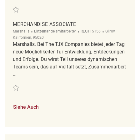
Retten Merchandise Associate REQ134748
MERCHANDISE ASSOCIATE
Kategorie
ReqId
Ort
Marshalls
Einzelhandelsmitarbeiter
REQ115156
Gilroy,
Kalifornien, 95020
Marshalls. Bei The TJX Companies bietet jeder Tag
neue Möglichkeiten für Entwicklung, Entdeckungen
und Erfolge. Du wirst Teil unseres dynamischen
Teams sein, das auf Vielfalt setzt, Zusammenarbeit
...
Retten Merchandise Associate REQ115156
Siehe Auch