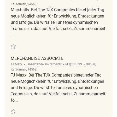
Kalifornien, 94568
Marshalls. Bei The TJX Companies bietet jeder Tag
neue Möglichkeiten für Entwicklung, Entdeckungen
und Erfolge. Du wirst Teil unseres dynamischen
Teams sein, das auf Vielfalt setzt, Zusammenarbeit
...
Retten Merchandise Associate REQ104859
MERCHANDISE ASSOCIATE
Kategorie
ReqId
Ort
TJ Maxx
Einzelhandelsmitarbeiter
REQ136099
Dublin,
Kalifornien, 94568
TJ Maxx. Bei The TJX Companies bietet jeder Tag
neue Möglichkeiten für Entwicklung, Entdeckungen
und Erfolge. Du wirst Teil unseres dynamischen
Teams sein, das auf Vielfalt setzt, Zusammenarbeit
fö...
Retten Merchandise Associate REQ136099