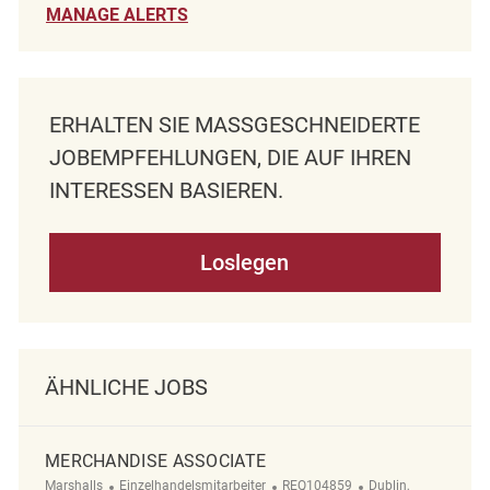
MANAGE ALERTS
ERHALTEN SIE MASSGESCHNEIDERTE J
OBEMPFEHLUNGEN, DIE AUF IHREN I
NTERESSEN BASIEREN.
Loslegen
ÄHNLICHE JOBS
MERCHANDISE ASSOCIATE
Kategorie
ReqId
Ort
Marshalls
Einzelhandelsmitarbeiter
REQ104859
Dublin,