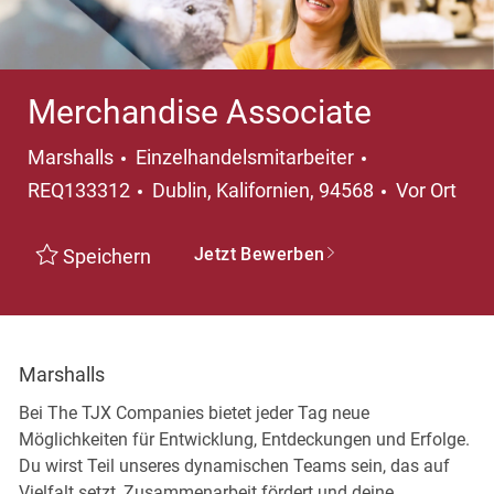
Merchandise Associate
Kategorie
Marshalls
Einzelhandelsmitarbeiter
Ort
REQ133312
Dublin, Kalifornien, 94568
Vor Ort
Jetzt Bewerben
Speichern
Marshalls
Bei The TJX Companies bietet jeder Tag neue
Möglichkeiten für Entwicklung, Entdeckungen und Erfolge.
Du wirst Teil unseres dynamischen Teams sein, das auf
Vielfalt setzt, Zusammenarbeit fördert und deine