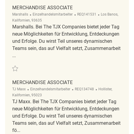
MERCHANDISE ASSOCIATE
Kategorie
ReqId
Ort
Marshalls
Einzelhandelsmitarbeiter
REQ141531
Los Banos,
Kalifornien, 93635
Marshalls. Bei The TJX Companies bietet jeder Tag
neue Möglichkeiten für Entwicklung, Entdeckungen
und Erfolge. Du wirst Teil unseres dynamischen
Teams sein, das auf Vielfalt setzt, Zusammenarbeit
...
Retten Merchandise Associate REQ141531
MERCHANDISE ASSOCIATE
Kategorie
ReqId
Ort
TJ Maxx
Einzelhandelsmitarbeiter
REQ134748
Hollister,
Kalifornien, 95023
TJ Maxx. Bei The TJX Companies bietet jeder Tag
neue Möglichkeiten für Entwicklung, Entdeckungen
und Erfolge. Du wirst Teil unseres dynamischen
Teams sein, das auf Vielfalt setzt, Zusammenarbeit
fö...