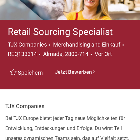
Retail Sourcing Specialist
Kategorie
TJX Companies
Merchandising and Einkauf
Ort
REQ133314
Almada, 2800-714
Vor Ort
Jetzt Bewerben
Speichern
TJX Companies
Bei TJX Europe bietet jeder Tag neue Möglichkeiten für
Entwicklung, Entdeckungen und Erfolge. Du wirst Teil
unseres dynamischen Teams sein, das auf Vielfalt setzt,