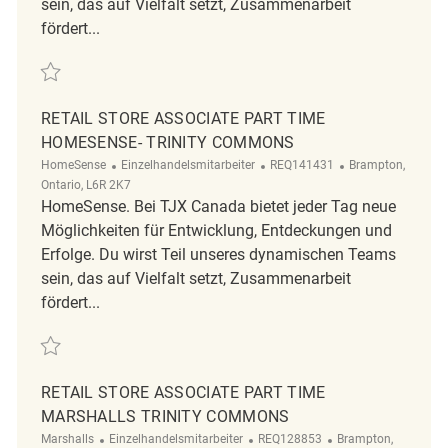
sein, das auf Vielfalt setzt, Zusammenarbeit
fördert...
Retten Retail Store Associate Part Time Marshalls/Homesense Fairvie
RETAIL STORE ASSOCIATE PART TIME
HOMESENSE- TRINITY COMMONS
Kategorie
ReqId
Ort
HomeSense
Einzelhandelsmitarbeiter
REQ141431
Brampton,
Ontario, L6R 2K7
HomeSense. Bei TJX Canada bietet jeder Tag neue
Möglichkeiten für Entwicklung, Entdeckungen und
Erfolge. Du wirst Teil unseres dynamischen Teams
sein, das auf Vielfalt setzt, Zusammenarbeit
fördert...
Retten Retail Store Associate Part Time Homesense- Trinity Commons
RETAIL STORE ASSOCIATE PART TIME
MARSHALLS TRINITY COMMONS
Kategorie
ReqId
Ort
Marshalls
Einzelhandelsmitarbeiter
REQ128853
Brampton,