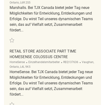
Ontario, L6R 2S5
Marshalls. Bei TJX Canada bietet jeder Tag neue
Möglichkeiten für Entwicklung, Entdeckungen und
Erfolge. Du wirst Teil unseres dynamischen Teams
sein, das auf Vielfalt setzt, Zusammenarbeit
fördert...
Retten Retail Store Associate Part Time Marshalls Trinity Commons R
RETAIL STORE ASSOCIATE PART TIME
HOMESENSE COLOSSUS CENTRE
Kategorie
ReqId
Ort
HomeSense
Einzelhandelsmitarbeiter
REQ137636
Vaughan,
Ontario, L4L 9K5
HomeSense. Bei TJX Canada bietet jeder Tag neue
Möglichkeiten für Entwicklung, Entdeckungen und
Erfolge. Du wirst Teil unseres dynamischen Teams
sein, das auf Vielfalt setzt, Zusammenarbeit
fördert...
Retten Retail Store Associate Part Time HomeSense Colossus Centre 