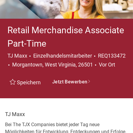
Retail Merchandise Associate
Part-Time
Kategorie
TJ Maxx
Einzelhandelsmitarbeiter
REQ133472
Ort
Morgantown, West Virginia, 26501
Vor Ort
Jetzt Bewerben
Speichern
TJ Maxx
Bei The TJX Companies bietet jeder Tag neue
Möglichkeiten für Entwicklung, Entdeckungen und Erfolge.