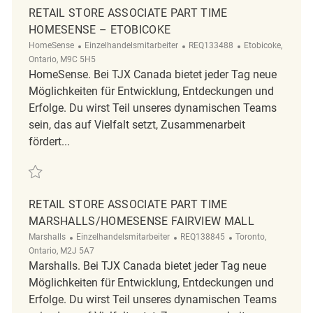
RETAIL STORE ASSOCIATE PART TIME
HOMESENSE – ETOBICOKE
Kategorie
ReqId
Ort
HomeSense
Einzelhandelsmitarbeiter
REQ133488
Etobicoke,
Ontario, M9C 5H5
HomeSense. Bei TJX Canada bietet jeder Tag neue
Möglichkeiten für Entwicklung, Entdeckungen und
Erfolge. Du wirst Teil unseres dynamischen Teams
sein, das auf Vielfalt setzt, Zusammenarbeit
fördert...
Retten Retail Store Associate Part Time HomeSense – Etobicoke REQ1
RETAIL STORE ASSOCIATE PART TIME
MARSHALLS/HOMESENSE FAIRVIEW MALL
Kategorie
ReqId
Ort
Marshalls
Einzelhandelsmitarbeiter
REQ138845
Toronto,
Ontario, M2J 5A7
Marshalls. Bei TJX Canada bietet jeder Tag neue
Möglichkeiten für Entwicklung, Entdeckungen und
Erfolge. Du wirst Teil unseres dynamischen Teams