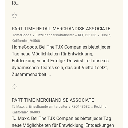
fö...
Retten Part time Retail Merchandise Associate REQ139522
PART TIME RETAIL MERCHANDISE ASSOCIATE
Kategorie
ReqId
Ort
HomeGoods
Einzelhandelsmitarbeiter
REQ125136
Dublin,
Kalifornien, 94568
HomeGoods. Bei The TJX Companies bietet jeder
Tag neue Möglichkeiten für Entwicklung,
Entdeckungen und Erfolge. Du wirst Teil unseres
dynamischen Teams sein, das auf Vielfalt setzt,
Zusammenarbeit ...
Retten Part Time Retail Merchandise Associate REQ125136
PART TIME MERCHANDISE ASSOCIATE
Kategorie
ReqId
Ort
TJ Maxx
Einzelhandelsmitarbeiter
REQ143582
Redding,
Kalifornien, 96003
TJ Maxx. Bei The TJX Companies bietet jeder Tag
neue Möglichkeiten für Entwicklung, Entdeckungen