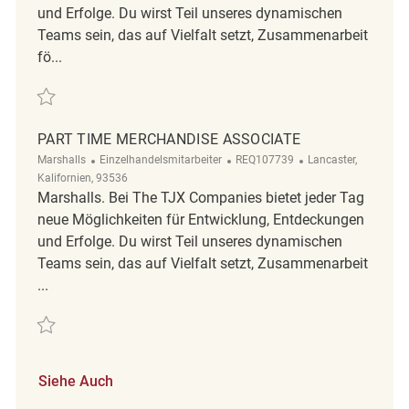
und Erfolge. Du wirst Teil unseres dynamischen
Teams sein, das auf Vielfalt setzt, Zusammenarbeit
fö...
Retten part time merchandise associate REQ143582
PART TIME MERCHANDISE ASSOCIATE
Kategorie
ReqId
Ort
Marshalls
Einzelhandelsmitarbeiter
REQ107739
Lancaster,
Kalifornien, 93536
Marshalls. Bei The TJX Companies bietet jeder Tag
neue Möglichkeiten für Entwicklung, Entdeckungen
und Erfolge. Du wirst Teil unseres dynamischen
Teams sein, das auf Vielfalt setzt, Zusammenarbeit
...
Retten Part Time Merchandise Associate REQ107739
Siehe Auch