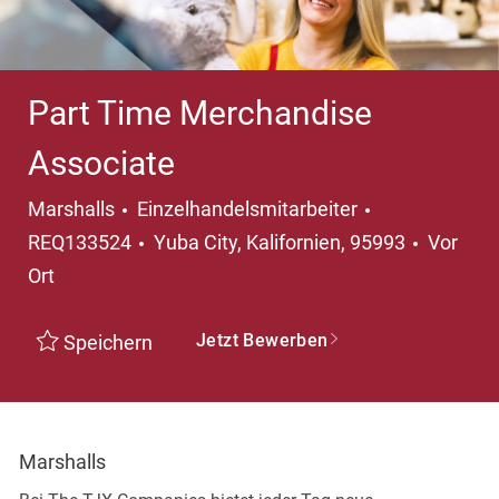
Part Time Merchandise
Associate
Kategorie
Marshalls
Einzelhandelsmitarbeiter
Ort
REQ133524
Yuba City, Kalifornien, 95993
Vor
Ort
Jetzt Bewerben
Speichern
Marshalls