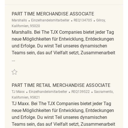
PART TIME MERCHANDISE ASSOCIATE
Kategorie
ReqId
Ort
Marshalls
Einzelhandelsmitarbeiter
REQ134705
Gilroy,
Kalifornien, 95020
Marshalls. Bei The TJX Companies bietet jeder Tag
neue Möglichkeiten für Entwicklung, Entdeckungen
und Erfolge. Du wirst Teil unseres dynamischen
Teams sein, das auf Vielfalt setzt, Zusammenarbeit
...
Retten Part Time Merchandise Associate REQ134705
PART TIME RETAIL MERCHANDISE ASSOCIATE
Kategorie
ReqId
Ort
TJ Maxx
Einzelhandelsmitarbeiter
REQ139522
Sacramento,
Kalifornien, 95821
TJ Maxx. Bei The TJX Companies bietet jeder Tag
neue Möglichkeiten für Entwicklung, Entdeckungen
und Erfolge. Du wirst Teil unseres dynamischen
Teams sein, das auf Vielfalt setzt, Zusammenarbeit