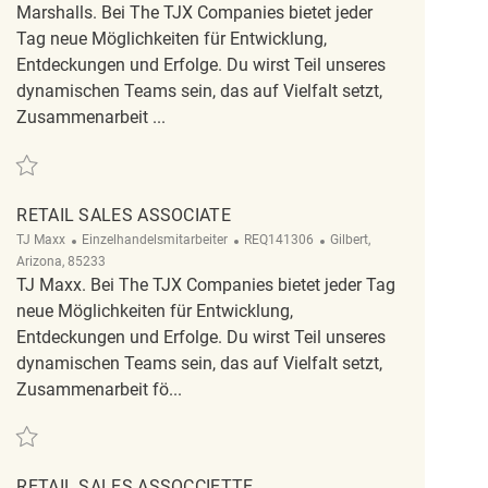
Marshalls. Bei The TJX Companies bietet jeder
Tag neue Möglichkeiten für Entwicklung,
Entdeckungen und Erfolge. Du wirst Teil unseres
dynamischen Teams sein, das auf Vielfalt setzt,
Zusammenarbeit ...
Retten Retail Sales Associate REQ134687
RETAIL SALES ASSOCIATE
Kategorie
ReqId
Ort
TJ Maxx
Einzelhandelsmitarbeiter
REQ141306
Gilbert,
Arizona, 85233
TJ Maxx. Bei The TJX Companies bietet jeder Tag
neue Möglichkeiten für Entwicklung,
Entdeckungen und Erfolge. Du wirst Teil unseres
dynamischen Teams sein, das auf Vielfalt setzt,
Zusammenarbeit fö...
Retten Retail Sales Associate REQ141306
RETAIL SALES ASSOCCIETTE