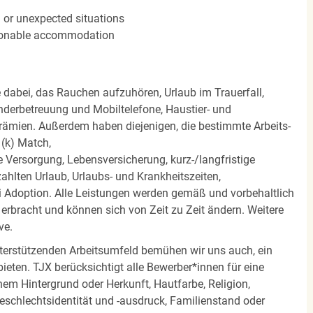
n or unexpected situations
easonable accommodation
e dabei, das Rauchen aufzuhören, Urlaub im Trauerfall,
nderbetreuung und Mobiltelefone, Haustier- und
rämien. Außerdem haben diejenigen, die bestimmte Arbeits-
(k) Match,
Versorgung, Lebensversicherung, kurz-/langfristige
zahlten Urlaub, Urlaubs- und Krankheitszeiten,
i Adoption. Alle Leistungen werden gemäß und vorbehaltlich
rbracht und können sich von Zeit zu Zeit ändern. Weitere
ve.
terstützenden Arbeitsumfeld bemühen wir uns auch, ein
eten. TJX berücksichtigt alle Bewerber*innen für eine
em Hintergrund oder Herkunft, Hautfarbe, Religion,
 Geschlechtsidentität und -ausdruck, Familienstand oder