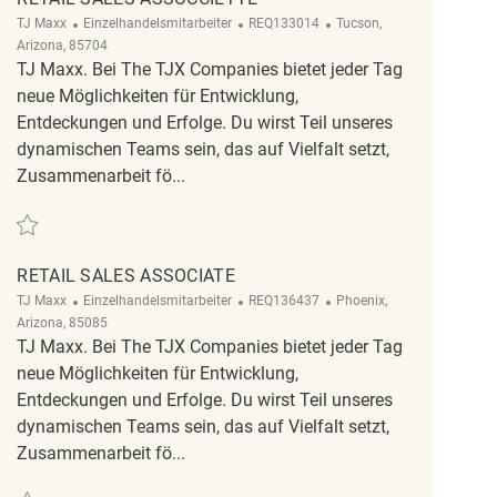
Kategorie
ReqId
Ort
TJ Maxx
Einzelhandelsmitarbeiter
REQ133014
Tucson,
Arizona, 85704
TJ Maxx. Bei The TJX Companies bietet jeder Tag
neue Möglichkeiten für Entwicklung,
Entdeckungen und Erfolge. Du wirst Teil unseres
dynamischen Teams sein, das auf Vielfalt setzt,
Zusammenarbeit fö...
Retten Retail Sales Assocciette REQ133014
RETAIL SALES ASSOCIATE
Kategorie
ReqId
Ort
TJ Maxx
Einzelhandelsmitarbeiter
REQ136437
Phoenix,
Arizona, 85085
TJ Maxx. Bei The TJX Companies bietet jeder Tag
neue Möglichkeiten für Entwicklung,
Entdeckungen und Erfolge. Du wirst Teil unseres
dynamischen Teams sein, das auf Vielfalt setzt,
Zusammenarbeit fö...
Retten Retail Sales Associate REQ136437