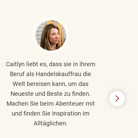
Caitlyn liebt es, dass sie in ihrem
Braul
Beruf als Handelskauffrau die
Welt bereisen kann, um das
un
Neueste und Beste zu finden.
Hi
Machen Sie beim Abenteuer mit
Beru
und finden Sie Inspiration im
Alltäglichen.
Chec
das