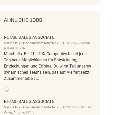
ÄHNLICHE JOBS
RETAIL SALES ASSOCIATE
Kategorie
ReqId
Ort
Marshalls
Einzelhandelsmitarbeiter
REQ130235
Tucson,
Arizona, 85716
Marshalls. Bei The TJX Companies bietet jeder
Tag neue Möglichkeiten für Entwicklung,
Entdeckungen und Erfolge. Du wirst Teil unseres
dynamischen Teams sein, das auf Vielfalt setzt,
Zusammenarbeit ...
Retten Retail Sales Associate REQ130235
RETAIL SALES ASSOCIATE
Kategorie
ReqId
Ort
Marshalls
Einzelhandelsmitarbeiter
REQ134687
San Tan
Valley, Arizona, 85143