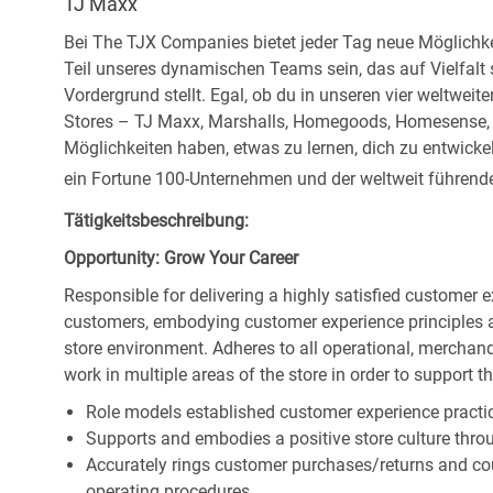
TJ Maxx
Bei The TJX Companies bietet jeder Tag neue Möglichke
Teil unseres dynamischen Teams sein, das auf Vielfalt
Vordergrund stellt. Egal, ob du in unseren vier weltweit
Stores – TJ Maxx, Marshalls, Homegoods, Homesense, Si
Möglichkeiten haben, etwas zu lernen, dich zu entwick
ein Fortune 100-Unternehmen und der weltweit führende 
Tätigkeitsbeschreibung:
Opportunity: Grow Your Career
Responsible for delivering a highly satisfied customer 
customers, embodying customer experience principles 
store environment. Adheres to all operational, merchand
work in multiple areas of the store in order to support t
Role models established customer experience practic
Supports and embodies a positive store culture throu
Accurately rings customer purchases/returns and co
operating procedures