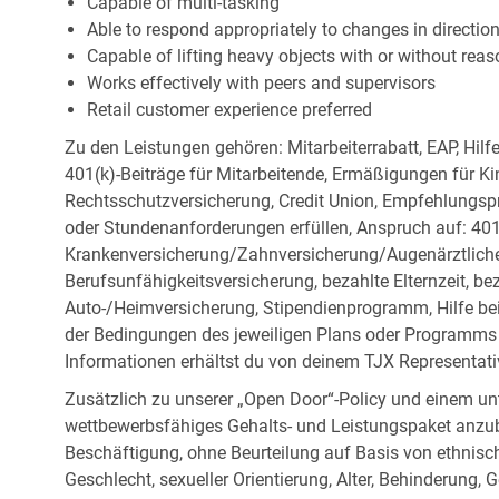
Capable of multi-tasking
Able to respond appropriately to changes in directio
Capable of lifting heavy objects with or without r
Works effectively with peers and supervisors
Retail customer experience preferred
Zu den Leistungen gehören: Mitarbeiterrabatt, EAP, Hilf
401(k)-Beiträge für Mitarbeitende, Ermäßigungen für Ki
Rechtsschutzversicherung, Credit Union, Empfehlungsp
oder Stundenanforderungen erfüllen, Anspruch auf: 401
Krankenversicherung/Zahnversicherung/Augenärztliche 
Berufsunfähigkeitsversicherung, bezahlte Elternzeit, be
Auto-/Heimversicherung, Stipendienprogramm, Hilfe be
der Bedingungen des jeweiligen Plans oder Programms e
Informationen erhältst du von deinem TJX Representati
Zusätzlich zu unserer „Open Door“-Policy und einem un
wettbewerbsfähiges Gehalts- und Leistungspaket anzubi
Beschäftigung, ohne Beurteilung auf Basis von ethnisch
Geschlecht, sexueller Orientierung, Alter, Behinderung,