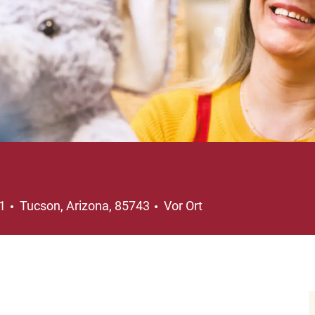
Ort
41
Tucson, Arizona, 85743
Vor Ort