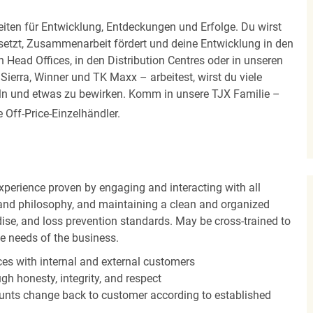
iten für Entwicklung, Entdeckungen und Erfolge. Du wirst
 setzt, Zusammenarbeit fördert und deine Entwicklung in den
en Head Offices, in den Distribution Centres oder in unseren
erra, Winner und TK Maxx – arbeitest, wirst du viele
eln und etwas zu bewirken. Komm in unsere TJX Familie –
Off-Price-Einzelhändler.
experience proven by engaging and interacting with all
and philosophy, and maintaining a clean and organized
ise, and loss prevention standards. May be cross-trained to
he needs of the business.
es with internal and external customers
gh honesty, integrity, and respect
unts change back to customer according to established