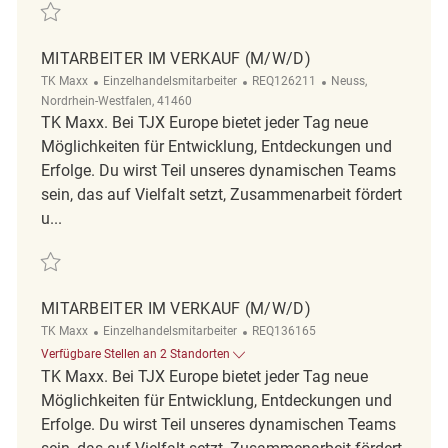
Retten Mitarbeiter im Verkauf ( m/w/d ) REQ115478
MITARBEITER IM VERKAUF (M/W/D)
Kategorie
ReqId
Ort
TK Maxx
Einzelhandelsmitarbeiter
REQ126211
Neuss,
Nordrhein-Westfalen, 41460
TK Maxx. Bei TJX Europe bietet jeder Tag neue
Möglichkeiten für Entwicklung, Entdeckungen und
Erfolge. Du wirst Teil unseres dynamischen Teams
sein, das auf Vielfalt setzt, Zusammenarbeit fördert
u...
Retten Mitarbeiter im Verkauf (m/w/d) REQ126211
MITARBEITER IM VERKAUF (M/W/D)
Kategorie
ReqId
TK Maxx
Einzelhandelsmitarbeiter
REQ136165
Verfügbare Stellen an 2 Standorten
TK Maxx. Bei TJX Europe bietet jeder Tag neue
Möglichkeiten für Entwicklung, Entdeckungen und
Erfolge. Du wirst Teil unseres dynamischen Teams