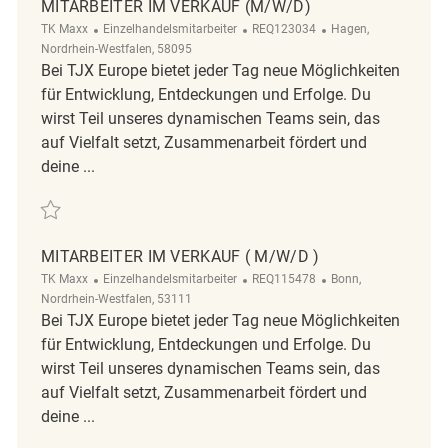
MITARBEITER IM VERKAUF (M/W/D)
Kategorie
ReqId
Ort
TK Maxx
Einzelhandelsmitarbeiter
REQ123034
Hagen,
Nordrhein-Westfalen, 58095
Bei TJX Europe bietet jeder Tag neue Möglichkeiten
für Entwicklung, Entdeckungen und Erfolge. Du
wirst Teil unseres dynamischen Teams sein, das
auf Vielfalt setzt, Zusammenarbeit fördert und
deine ...
Retten Mitarbeiter im Verkauf (m/w/d) REQ123034
MITARBEITER IM VERKAUF ( M/W/D )
Kategorie
ReqId
Ort
TK Maxx
Einzelhandelsmitarbeiter
REQ115478
Bonn,
Nordrhein-Westfalen, 53111
Bei TJX Europe bietet jeder Tag neue Möglichkeiten
für Entwicklung, Entdeckungen und Erfolge. Du
wirst Teil unseres dynamischen Teams sein, das
auf Vielfalt setzt, Zusammenarbeit fördert und
deine ...