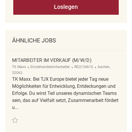
Loslegen
ÄHNLICHE JOBS
MITARBEITER IM VERKAUF (M/W/D)
Kategorie
ReqId
Ort
TK Maxx
Einzelhandelsmitarbeiter
REQ134610
Aachen,
52062
TK Maxx. Bei TJX Europe bietet jeder Tag neue
Möglichkeiten für Entwicklung, Entdeckungen und
Erfolge. Du wirst Teil unseres dynamischen Teams
sein, das auf Vielfalt setzt, Zusammenarbeit fördert
u...
Retten Mitarbeiter Im Verkauf (m/w/d) REQ134610