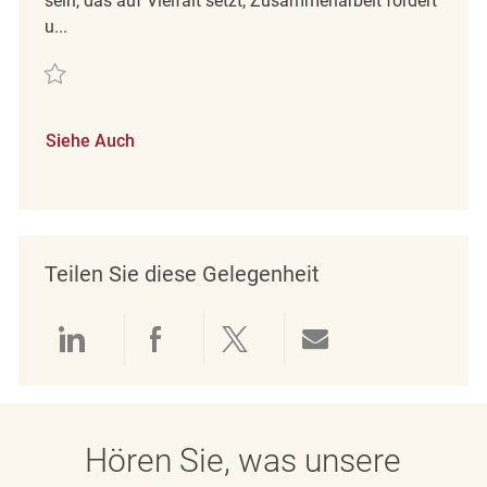
sein, das auf Vielfalt setzt, Zusammenarbeit fördert
u...
Retten Mitarbeiter im Verkauf (m/w/d) REQ136165
Siehe Auch
Teilen Sie diese Gelegenheit
Über LinkedIn teilen
Über Facebook teilen
Über Twitter teilen
Per E-Mail teil
Hören Sie, was unsere