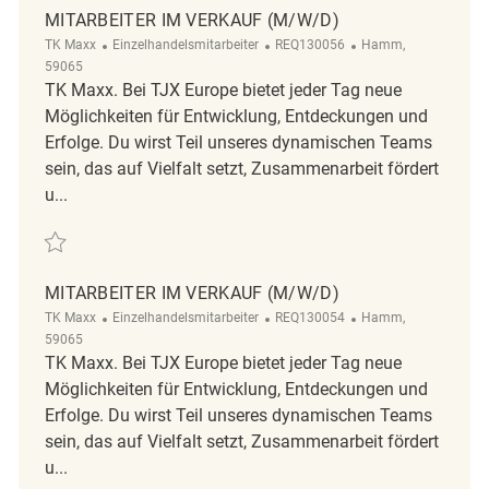
MITARBEITER IM VERKAUF (M/W/D)
Kategorie
ReqId
Ort
TK Maxx
Einzelhandelsmitarbeiter
REQ130056
Hamm,
59065
TK Maxx. Bei TJX Europe bietet jeder Tag neue
Möglichkeiten für Entwicklung, Entdeckungen und
Erfolge. Du wirst Teil unseres dynamischen Teams
sein, das auf Vielfalt setzt, Zusammenarbeit fördert
u...
Retten Mitarbeiter im Verkauf (m/w/d) REQ130056
MITARBEITER IM VERKAUF (M/W/D)
Kategorie
ReqId
Ort
TK Maxx
Einzelhandelsmitarbeiter
REQ130054
Hamm,
59065
TK Maxx. Bei TJX Europe bietet jeder Tag neue
Möglichkeiten für Entwicklung, Entdeckungen und
Erfolge. Du wirst Teil unseres dynamischen Teams
sein, das auf Vielfalt setzt, Zusammenarbeit fördert
u...