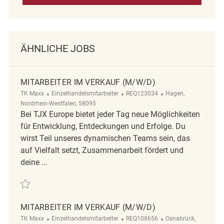
ÄHNLICHE JOBS
MITARBEITER IM VERKAUF (M/W/D)
Kategorie
ReqId
Ort
TK Maxx
Einzelhandelsmitarbeiter
REQ123034
Hagen,
Nordrhein-Westfalen, 58095
Bei TJX Europe bietet jeder Tag neue Möglichkeiten
für Entwicklung, Entdeckungen und Erfolge. Du
wirst Teil unseres dynamischen Teams sein, das
auf Vielfalt setzt, Zusammenarbeit fördert und
deine ...
Retten Mitarbeiter im Verkauf (m/w/d) REQ123034
MITARBEITER IM VERKAUF (M/W/D)
Kategorie
ReqId
Ort
TK Maxx
Einzelhandelsmitarbeiter
REQ108656
Osnabrück,