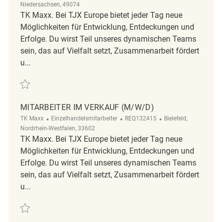
Niedersachsen, 49074
TK Maxx. Bei TJX Europe bietet jeder Tag neue
Möglichkeiten für Entwicklung, Entdeckungen und
Erfolge. Du wirst Teil unseres dynamischen Teams
sein, das auf Vielfalt setzt, Zusammenarbeit fördert
u...
Retten Mitarbeiter im Verkauf (m/w/d) REQ108656
MITARBEITER IM VERKAUF (M/W/D)
Kategorie
ReqId
Ort
TK Maxx
Einzelhandelsmitarbeiter
REQ132415
Bielefeld,
Nordrhein-Westfalen, 33602
TK Maxx. Bei TJX Europe bietet jeder Tag neue
Möglichkeiten für Entwicklung, Entdeckungen und
Erfolge. Du wirst Teil unseres dynamischen Teams
sein, das auf Vielfalt setzt, Zusammenarbeit fördert
u...
Retten Mitarbeiter im Verkauf (m/w/d) REQ132415