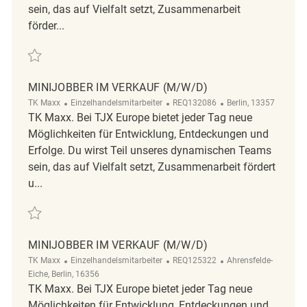
sein, das auf Vielfalt setzt, Zusammenarbeit
förder...
Retten Minijobber im Verkauf (m/w/d) REQ136880
MINIJOBBER IM VERKAUF (M/W/D)
Kategorie
ReqId
Ort
TK Maxx
Einzelhandelsmitarbeiter
REQ132086
Berlin, 13357
TK Maxx. Bei TJX Europe bietet jeder Tag neue
Möglichkeiten für Entwicklung, Entdeckungen und
Erfolge. Du wirst Teil unseres dynamischen Teams
sein, das auf Vielfalt setzt, Zusammenarbeit fördert
u...
Retten Minijobber im Verkauf (m/w/d) REQ132086
MINIJOBBER IM VERKAUF (M/W/D)
Kategorie
ReqId
Ort
TK Maxx
Einzelhandelsmitarbeiter
REQ125322
Ahrensfelde-
Eiche, Berlin, 16356
TK Maxx. Bei TJX Europe bietet jeder Tag neue
Möglichkeiten für Entwicklung, Entdeckungen und