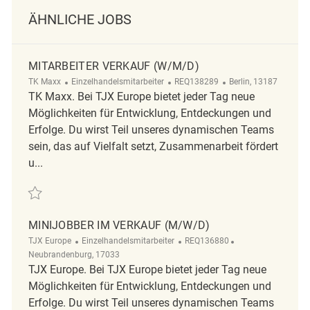
ÄHNLICHE JOBS
MITARBEITER VERKAUF (W/M/D)
Kategorie
ReqId
Ort
TK Maxx
Einzelhandelsmitarbeiter
REQ138289
Berlin, 13187
TK Maxx. Bei TJX Europe bietet jeder Tag neue
Möglichkeiten für Entwicklung, Entdeckungen und
Erfolge. Du wirst Teil unseres dynamischen Teams
sein, das auf Vielfalt setzt, Zusammenarbeit fördert
u...
Retten Mitarbeiter Verkauf (w/m/d) REQ138289
MINIJOBBER IM VERKAUF (M/W/D)
Kategorie
ReqId
Ort
TJX Europe
Einzelhandelsmitarbeiter
REQ136880
Neubrandenburg, 17033
TJX Europe. Bei TJX Europe bietet jeder Tag neue
Möglichkeiten für Entwicklung, Entdeckungen und
Erfolge. Du wirst Teil unseres dynamischen Teams