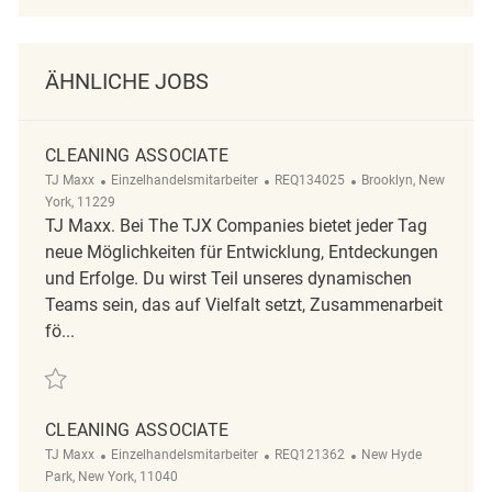
ÄHNLICHE JOBS
CLEANING ASSOCIATE
Kategorie
ReqId
Ort
TJ Maxx
Einzelhandelsmitarbeiter
REQ134025
Brooklyn, New
York, 11229
TJ Maxx. Bei The TJX Companies bietet jeder Tag
neue Möglichkeiten für Entwicklung, Entdeckungen
und Erfolge. Du wirst Teil unseres dynamischen
Teams sein, das auf Vielfalt setzt, Zusammenarbeit
fö...
Retten Cleaning Associate REQ134025
CLEANING ASSOCIATE
Kategorie
ReqId
Ort
TJ Maxx
Einzelhandelsmitarbeiter
REQ121362
New Hyde
Park, New York, 11040