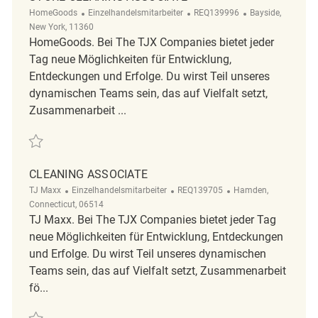
Kategorie
ReqId
Ort
HomeGoods
Einzelhandelsmitarbeiter
REQ139996
Bayside,
New York, 11360
HomeGoods. Bei The TJX Companies bietet jeder
Tag neue Möglichkeiten für Entwicklung,
Entdeckungen und Erfolge. Du wirst Teil unseres
dynamischen Teams sein, das auf Vielfalt setzt,
Zusammenarbeit ...
Retten Store Cleaning Associate REQ139996
CLEANING ASSOCIATE
Kategorie
ReqId
Ort
TJ Maxx
Einzelhandelsmitarbeiter
REQ139705
Hamden,
Connecticut, 06514
TJ Maxx. Bei The TJX Companies bietet jeder Tag
neue Möglichkeiten für Entwicklung, Entdeckungen
und Erfolge. Du wirst Teil unseres dynamischen
Teams sein, das auf Vielfalt setzt, Zusammenarbeit
fö...
Retten Cleaning Associate REQ139705