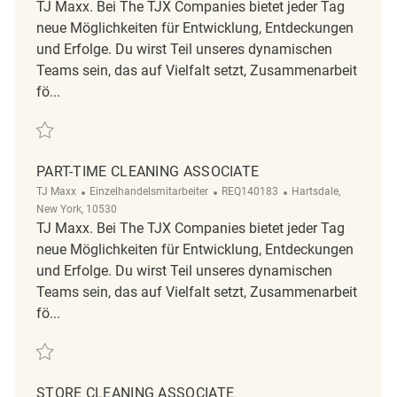
TJ Maxx. Bei The TJX Companies bietet jeder Tag
neue Möglichkeiten für Entwicklung, Entdeckungen
und Erfolge. Du wirst Teil unseres dynamischen
Teams sein, das auf Vielfalt setzt, Zusammenarbeit
fö...
Retten Cleaning Associate REQ121362
PART-TIME CLEANING ASSOCIATE
Kategorie
ReqId
Ort
TJ Maxx
Einzelhandelsmitarbeiter
REQ140183
Hartsdale,
New York, 10530
TJ Maxx. Bei The TJX Companies bietet jeder Tag
neue Möglichkeiten für Entwicklung, Entdeckungen
und Erfolge. Du wirst Teil unseres dynamischen
Teams sein, das auf Vielfalt setzt, Zusammenarbeit
fö...
Retten Part-Time Cleaning Associate REQ140183
STORE CLEANING ASSOCIATE