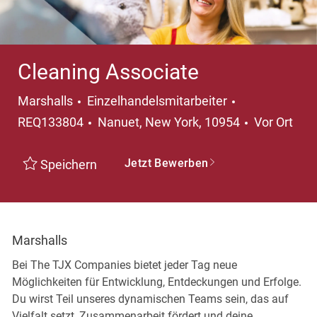
Cleaning Associate
Kategorie
Marshalls
Einzelhandelsmitarbeiter
Ort
REQ133804
Nanuet, New York, 10954
Vor Ort
Jetzt Bewerben
Speichern
Marshalls
Bei The TJX Companies bietet jeder Tag neue
Möglichkeiten für Entwicklung, Entdeckungen und Erfolge.
Du wirst Teil unseres dynamischen Teams sein, das auf
Vielfalt setzt, Zusammenarbeit fördert und deine