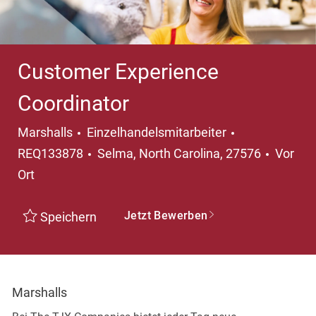
Customer Experience
Coordinator
Kategorie
Marshalls
Einzelhandelsmitarbeiter
Ort
REQ133878
Selma, North Carolina, 27576
Vor
Ort
Jetzt Bewerben
Speichern
Marshalls