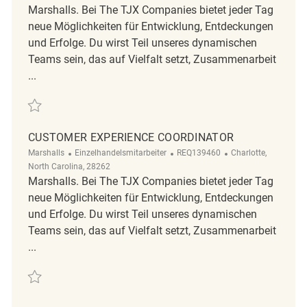
Marshalls. Bei The TJX Companies bietet jeder Tag
neue Möglichkeiten für Entwicklung, Entdeckungen
und Erfolge. Du wirst Teil unseres dynamischen
Teams sein, das auf Vielfalt setzt, Zusammenarbeit
...
Retten Customer Experience Coordinator REQ139403
CUSTOMER EXPERIENCE COORDINATOR
Kategorie
ReqId
Ort
Marshalls
Einzelhandelsmitarbeiter
REQ139460
Charlotte,
North Carolina, 28262
Marshalls. Bei The TJX Companies bietet jeder Tag
neue Möglichkeiten für Entwicklung, Entdeckungen
und Erfolge. Du wirst Teil unseres dynamischen
Teams sein, das auf Vielfalt setzt, Zusammenarbeit
...
Retten customer Experience coordinator REQ139460