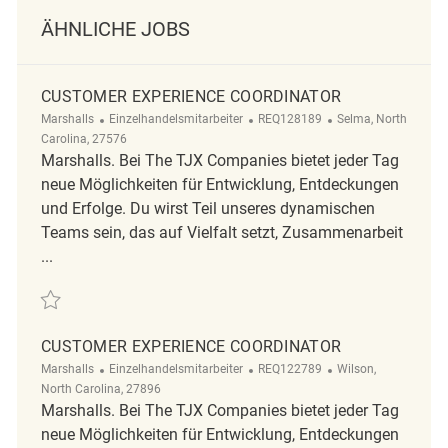
ÄHNLICHE JOBS
CUSTOMER EXPERIENCE COORDINATOR
Kategorie
ReqId
Ort
Marshalls
Einzelhandelsmitarbeiter
REQ128189
Selma, North
Carolina, 27576
Marshalls. Bei The TJX Companies bietet jeder Tag
neue Möglichkeiten für Entwicklung, Entdeckungen
und Erfolge. Du wirst Teil unseres dynamischen
Teams sein, das auf Vielfalt setzt, Zusammenarbeit
...
Retten Customer Experience Coordinator REQ128189
CUSTOMER EXPERIENCE COORDINATOR
Kategorie
ReqId
Ort
Marshalls
Einzelhandelsmitarbeiter
REQ122789
Wilson,
North Carolina, 27896
Marshalls. Bei The TJX Companies bietet jeder Tag
neue Möglichkeiten für Entwicklung, Entdeckungen