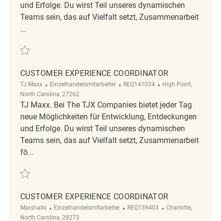
und Erfolge. Du wirst Teil unseres dynamischen
Teams sein, das auf Vielfalt setzt, Zusammenarbeit
...
Retten Customer Experience Coordinator REQ122789
CUSTOMER EXPERIENCE COORDINATOR
Kategorie
ReqId
Ort
TJ Maxx
Einzelhandelsmitarbeiter
REQ141034
High Point,
North Carolina, 27262
TJ Maxx. Bei The TJX Companies bietet jeder Tag
neue Möglichkeiten für Entwicklung, Entdeckungen
und Erfolge. Du wirst Teil unseres dynamischen
Teams sein, das auf Vielfalt setzt, Zusammenarbeit
fö...
Retten Customer Experience Coordinator REQ141034
CUSTOMER EXPERIENCE COORDINATOR
Kategorie
ReqId
Ort
Marshalls
Einzelhandelsmitarbeiter
REQ139403
Charlotte,
North Carolina, 28273