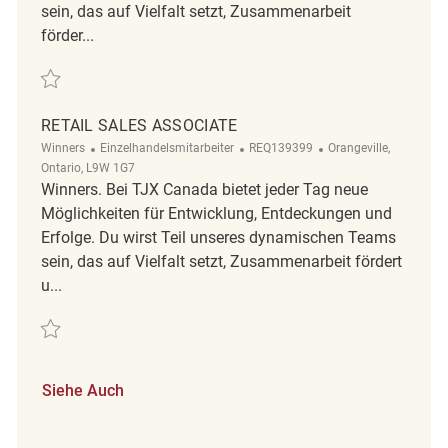
sein, das auf Vielfalt setzt, Zusammenarbeit
förder...
Retten Retail Sales Associate REQ140529
RETAIL SALES ASSOCIATE
Kategorie
ReqId
Ort
Winners
Einzelhandelsmitarbeiter
REQ139399
Orangeville,
Ontario, L9W 1G7
Winners. Bei TJX Canada bietet jeder Tag neue
Möglichkeiten für Entwicklung, Entdeckungen und
Erfolge. Du wirst Teil unseres dynamischen Teams
sein, das auf Vielfalt setzt, Zusammenarbeit fördert
u...
Retten Retail Sales Associate REQ139399
Siehe Auch