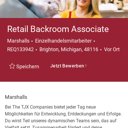
Retail Backroom Associate
Kategorie
Marshalls
Einzelhandelsmitarbeiter
Ort
REQ133942
Brighton, Michigan, 48116
Vor Ort
Jetzt Bewerben
Speichern
Marshalls
Bei The TJX Companies bietet jeder Tag neue
Möglichkeiten für Entwicklung, Entdeckungen und Erfolge.
Du wirst Teil unseres dynamischen Teams sein, das auf
Vielfalt setzt, Zusammenarbeit fördert und deine