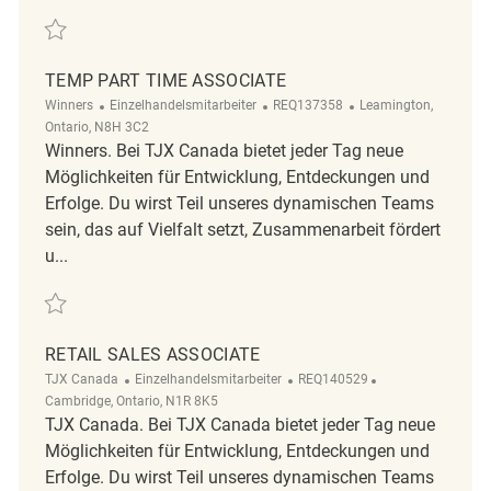
Retten Retail Store Associate Full Time Winner's/Homesense REQ13632
TEMP PART TIME ASSOCIATE
Kategorie
ReqId
Ort
Winners
Einzelhandelsmitarbeiter
REQ137358
Leamington,
Ontario, N8H 3C2
Winners. Bei TJX Canada bietet jeder Tag neue
Möglichkeiten für Entwicklung, Entdeckungen und
Erfolge. Du wirst Teil unseres dynamischen Teams
sein, das auf Vielfalt setzt, Zusammenarbeit fördert
u...
Retten Temp part time Associate REQ137358
RETAIL SALES ASSOCIATE
Kategorie
ReqId
Ort
TJX Canada
Einzelhandelsmitarbeiter
REQ140529
Cambridge, Ontario, N1R 8K5
TJX Canada. Bei TJX Canada bietet jeder Tag neue
Möglichkeiten für Entwicklung, Entdeckungen und
Erfolge. Du wirst Teil unseres dynamischen Teams