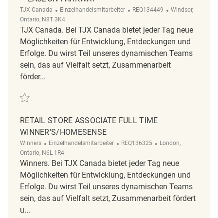
Kategorie
ReqId
Ort
TJX Canada
Einzelhandelsmitarbeiter
REQ134449
Windsor,
Ontario, N8T 3K4
TJX Canada. Bei TJX Canada bietet jeder Tag neue
Möglichkeiten für Entwicklung, Entdeckungen und
Erfolge. Du wirst Teil unseres dynamischen Teams
sein, das auf Vielfalt setzt, Zusammenarbeit
förder...
Retten Retail Store Associate Part Time Winners – Lauzon Parkway RE
RETAIL STORE ASSOCIATE FULL TIME
WINNER'S/HOMESENSE
Kategorie
ReqId
Ort
Winners
Einzelhandelsmitarbeiter
REQ136325
London,
Ontario, N6L 1R4
Winners. Bei TJX Canada bietet jeder Tag neue
Möglichkeiten für Entwicklung, Entdeckungen und
Erfolge. Du wirst Teil unseres dynamischen Teams
sein, das auf Vielfalt setzt, Zusammenarbeit fördert
u...