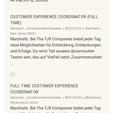
CUSTOMER EXPERIENCE COORDINATOR (FULL
TIME)
Kategorie
ReqId
Ort
Marshalls
Einzelhandelsmitarbeiter
REQ141229
West Berlin,
New Jersey, 08091
Marshalls. Bei The TJX Companies bietet jeder Tag
neue Möglichkeiten für Entwicklung, Entdeckungen
und Erfolge. Du wirst Teil unseres dynamischen
Teams sein, das auf Vielfalt setzt, Zusammenarbeit
...
Retten Customer Experience Coordinator (Full time) REQ141229
FULL TIME CUSTOMER EXPERIENCE
COORDINATOR
Kategorie
ReqId
Ort
Marshalls
Einzelhandelsmitarbeiter
REQ132448
Middletown,
Rhode Island, 02840
Marshalls. Bei The TJX Companies bietet jeder Tag