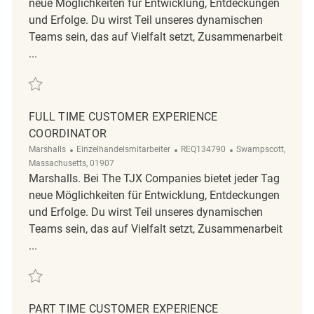
neue Möglichkeiten für Entwicklung, Entdeckungen
und Erfolge. Du wirst Teil unseres dynamischen
Teams sein, das auf Vielfalt setzt, Zusammenarbeit
...
Retten Full Time Customer Experience Coordinator REQ132448
FULL TIME CUSTOMER EXPERIENCE
COORDINATOR
Kategorie
ReqId
Ort
Marshalls
Einzelhandelsmitarbeiter
REQ134790
Swampscott,
Massachusetts, 01907
Marshalls. Bei The TJX Companies bietet jeder Tag
neue Möglichkeiten für Entwicklung, Entdeckungen
und Erfolge. Du wirst Teil unseres dynamischen
Teams sein, das auf Vielfalt setzt, Zusammenarbeit
...
Retten Full Time Customer experience coordinator REQ134790
PART TIME CUSTOMER EXPERIENCE