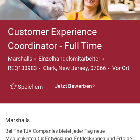
Customer Experience
Coordinator - Full Time
Kategorie
Marshalls
Einzelhandelsmitarbeiter
Ort
REQ133983
Clark, New Jersey, 07066
Vor Ort
Jetzt Bewerben
Speichern
Marshalls
Bei The TJX Companies bietet jeder Tag neue
Möglichkeiten für Entwicklung, Entdeckungen und Erfolge.