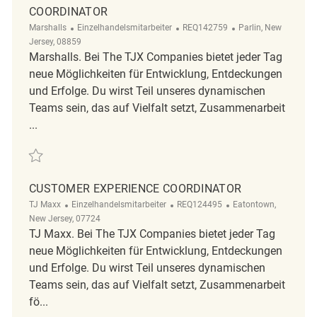
COORDINATOR
Kategorie
ReqId
Ort
Marshalls
Einzelhandelsmitarbeiter
REQ142759
Parlin, New
Jersey, 08859
Marshalls. Bei The TJX Companies bietet jeder Tag
neue Möglichkeiten für Entwicklung, Entdeckungen
und Erfolge. Du wirst Teil unseres dynamischen
Teams sein, das auf Vielfalt setzt, Zusammenarbeit
...
Retten Part Time Customer Experience Coordinator REQ142759
CUSTOMER EXPERIENCE COORDINATOR
Kategorie
ReqId
Ort
TJ Maxx
Einzelhandelsmitarbeiter
REQ124495
Eatontown,
New Jersey, 07724
TJ Maxx. Bei The TJX Companies bietet jeder Tag
neue Möglichkeiten für Entwicklung, Entdeckungen
und Erfolge. Du wirst Teil unseres dynamischen
Teams sein, das auf Vielfalt setzt, Zusammenarbeit
fö...