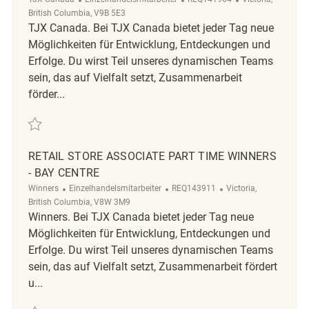
British Columbia, V9B 5E3
TJX Canada. Bei TJX Canada bietet jeder Tag neue
Möglichkeiten für Entwicklung, Entdeckungen und
Erfolge. Du wirst Teil unseres dynamischen Teams
sein, das auf Vielfalt setzt, Zusammenarbeit
förder...
Retten Retail Store Associate Part Time Winners/HomeSense – Westsh
RETAIL STORE ASSOCIATE PART TIME WINNERS
- BAY CENTRE
Kategorie
ReqId
Ort
Winners
Einzelhandelsmitarbeiter
REQ143911
Victoria,
British Columbia, V8W 3M9
Winners. Bei TJX Canada bietet jeder Tag neue
Möglichkeiten für Entwicklung, Entdeckungen und
Erfolge. Du wirst Teil unseres dynamischen Teams
sein, das auf Vielfalt setzt, Zusammenarbeit fördert
u...