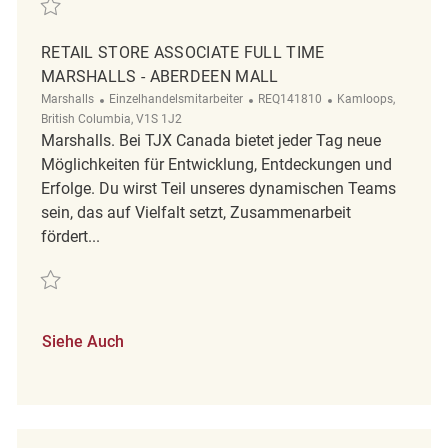
Retten Retail Store Associate Part Time Winners - Bay Centre REQ14391
RETAIL STORE ASSOCIATE FULL TIME
MARSHALLS - ABERDEEN MALL
Kategorie
ReqId
Ort
Marshalls
Einzelhandelsmitarbeiter
REQ141810
Kamloops,
British Columbia, V1S 1J2
Marshalls. Bei TJX Canada bietet jeder Tag neue
Möglichkeiten für Entwicklung, Entdeckungen und
Erfolge. Du wirst Teil unseres dynamischen Teams
sein, das auf Vielfalt setzt, Zusammenarbeit
fördert...
Retten Retail Store Associate Full Time Marshalls - Aberdeen Mall REQ
Siehe Auch