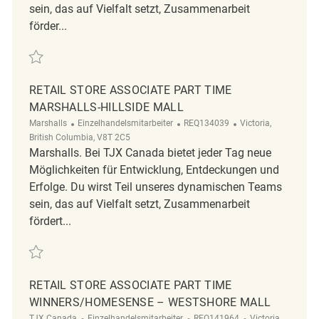
sein, das auf Vielfalt setzt, Zusammenarbeit
förder...
Retten Retail Store Associate Full Time Winners/HomeSense – Westsh
RETAIL STORE ASSOCIATE PART TIME
MARSHALLS-HILLSIDE MALL
Kategorie
ReqId
Ort
Marshalls
Einzelhandelsmitarbeiter
REQ134039
Victoria,
British Columbia, V8T 2C5
Marshalls. Bei TJX Canada bietet jeder Tag neue
Möglichkeiten für Entwicklung, Entdeckungen und
Erfolge. Du wirst Teil unseres dynamischen Teams
sein, das auf Vielfalt setzt, Zusammenarbeit
fördert...
Retten Retail Store Associate Part Time Marshalls-Hillside Mall REQ134
RETAIL STORE ASSOCIATE PART TIME
WINNERS/HOMESENSE – WESTSHORE MALL
Kategorie
ReqId
Ort
TJX Canada
Einzelhandelsmitarbeiter
REQ141964
Victoria,