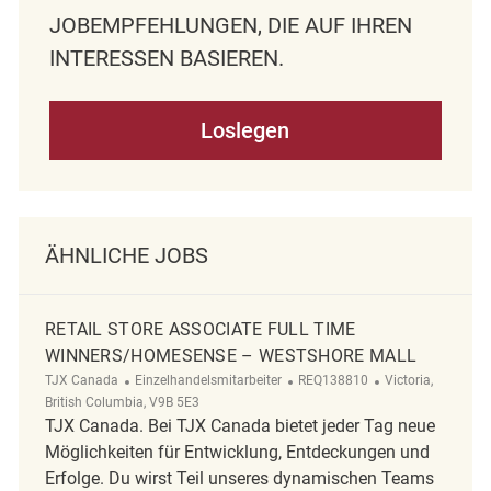
OBEMPFEHLUNGEN, DIE AUF IHREN I
NTERESSEN BASIEREN.
Loslegen
ÄHNLICHE JOBS
RETAIL STORE ASSOCIATE FULL TIME
WINNERS/HOMESENSE – WESTSHORE MALL
Kategorie
ReqId
Ort
TJX Canada
Einzelhandelsmitarbeiter
REQ138810
Victoria,
British Columbia, V9B 5E3
TJX Canada. Bei TJX Canada bietet jeder Tag neue
Möglichkeiten für Entwicklung, Entdeckungen und
Erfolge. Du wirst Teil unseres dynamischen Teams