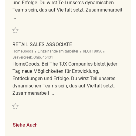
und Erfolge. Du wirst Teil unseres dynamischen
Teams sein, das auf Vielfalt setzt, Zusammenarbeit
...
Retten Temporary Retail Associate REQ134828
RETAIL SALES ASSOCIATE
Kategorie
ReqId
Ort
HomeGoods
Einzelhandelsmitarbeiter
REQ118056
Beavercreek, Ohio, 45431
HomeGoods. Bei The TJX Companies bietet jeder
Tag neue Möglichkeiten für Entwicklung,
Entdeckungen und Erfolge. Du wirst Teil unseres
dynamischen Teams sein, das auf Vielfalt setzt,
Zusammenarbeit ...
Retten Retail Sales Associate REQ118056
Siehe Auch