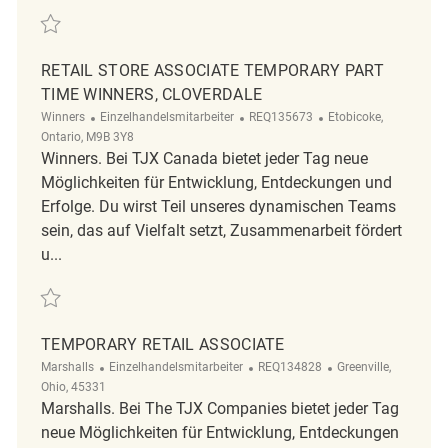
Retten Retail Sales Associate Temporary REQ136618
RETAIL STORE ASSOCIATE TEMPORARY PART
TIME WINNERS, CLOVERDALE
Kategorie
ReqId
Ort
Winners
Einzelhandelsmitarbeiter
REQ135673
Etobicoke,
Ontario, M9B 3Y8
Winners. Bei TJX Canada bietet jeder Tag neue
Möglichkeiten für Entwicklung, Entdeckungen und
Erfolge. Du wirst Teil unseres dynamischen Teams
sein, das auf Vielfalt setzt, Zusammenarbeit fördert
u...
Retten Retail Store Associate Temporary Part Time Winners, Cloverdal
TEMPORARY RETAIL ASSOCIATE
Kategorie
ReqId
Ort
Marshalls
Einzelhandelsmitarbeiter
REQ134828
Greenville,
Ohio, 45331
Marshalls. Bei The TJX Companies bietet jeder Tag
neue Möglichkeiten für Entwicklung, Entdeckungen