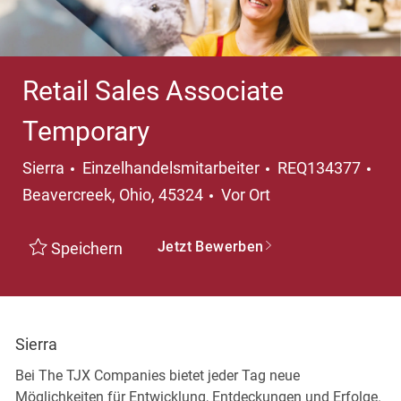
Retail Sales Associate
Temporary
Kategorie
Ort
Sierra
Einzelhandelsmitarbeiter
REQ134377
Beavercreek, Ohio, 45324
Vor Ort
Jetzt Bewerben
Speichern
Sierra
Bei The TJX Companies bietet jeder Tag neue
Möglichkeiten für Entwicklung, Entdeckungen und Erfolge.