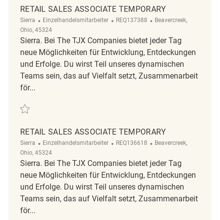
RETAIL SALES ASSOCIATE TEMPORARY
Kategorie
ReqId
Ort
Sierra
Einzelhandelsmitarbeiter
REQ137388
Beavercreek,
Ohio, 45324
Sierra. Bei The TJX Companies bietet jeder Tag
neue Möglichkeiten für Entwicklung, Entdeckungen
und Erfolge. Du wirst Teil unseres dynamischen
Teams sein, das auf Vielfalt setzt, Zusammenarbeit
för...
Retten Retail Sales Associate Temporary REQ137388
RETAIL SALES ASSOCIATE TEMPORARY
Kategorie
ReqId
Ort
Sierra
Einzelhandelsmitarbeiter
REQ136618
Beavercreek,
Ohio, 45324
Sierra. Bei The TJX Companies bietet jeder Tag
neue Möglichkeiten für Entwicklung, Entdeckungen
und Erfolge. Du wirst Teil unseres dynamischen
Teams sein, das auf Vielfalt setzt, Zusammenarbeit
för...