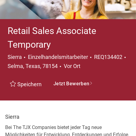
Retail Sales Associate
Temporary
Kategorie
Ort
Sierra
Einzelhandelsmitarbeiter
REQ134402
Selma, Texas, 78154
Vor Ort
Jetzt Bewerben
Speichern
Sierra
Bei The TJX Companies bietet jeder Tag neue
Möglichkeiten für Entwicklung, Entdeckungen und Erfolge.