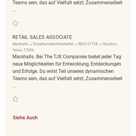
Teams sein, das auf Vielfalt setzt, Zusammenarbeit
...
Retten Retail Sales Associate REQ142350
RETAIL SALES ASSOCIATE
Kategorie
ReqId
Ort
Marshalls
Einzelhandelsmitarbeiter
REQ137728
Houston,
Texas, 77056
Marshalls. Bei The TJX Companies bietet jeder Tag
neue Möglichkeiten für Entwicklung, Entdeckungen
und Erfolge. Du wirst Teil unseres dynamischen
Teams sein, das auf Vielfalt setzt, Zusammenarbeit
...
Retten Retail Sales Associate REQ137728
Siehe Auch