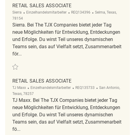
RETAIL SALES ASSOCIATE
Kategorie
ReqId
Ort
Sierra
Einzelhandelsmitarbeiter
REQ134396
Selma, Texas,
78154
Sierra. Bei The TJX Companies bietet jeder Tag
neue Möglichkeiten für Entwicklung, Entdeckungen
und Erfolge. Du wirst Teil unseres dynamischen
Teams sein, das auf Vielfalt setzt, Zusammenarbeit
för...
Retten Retail Sales Associate REQ134396
RETAIL SALES ASSOCIATE
Kategorie
ReqId
Ort
TJ Maxx
Einzelhandelsmitarbeiter
REQ135733
San Antonio,
Texas, 78257
TJ Maxx. Bei The TJX Companies bietet jeder Tag
neue Möglichkeiten für Entwicklung, Entdeckungen
und Erfolge. Du wirst Teil unseres dynamischen
Teams sein, das auf Vielfalt setzt, Zusammenarbeit
fö...