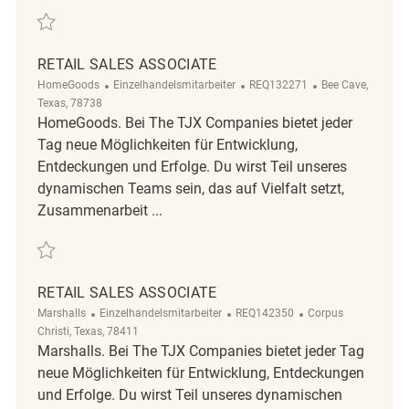
Retten Retail Sales Associate REQ135733
RETAIL SALES ASSOCIATE
Kategorie
ReqId
Ort
HomeGoods
Einzelhandelsmitarbeiter
REQ132271
Bee Cave,
Texas, 78738
HomeGoods. Bei The TJX Companies bietet jeder
Tag neue Möglichkeiten für Entwicklung,
Entdeckungen und Erfolge. Du wirst Teil unseres
dynamischen Teams sein, das auf Vielfalt setzt,
Zusammenarbeit ...
Retten Retail Sales Associate REQ132271
RETAIL SALES ASSOCIATE
Kategorie
ReqId
Ort
Marshalls
Einzelhandelsmitarbeiter
REQ142350
Corpus
Christi, Texas, 78411
Marshalls. Bei The TJX Companies bietet jeder Tag
neue Möglichkeiten für Entwicklung, Entdeckungen
und Erfolge. Du wirst Teil unseres dynamischen