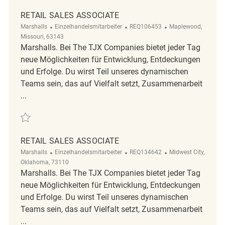
RETAIL SALES ASSOCIATE
Kategorie
ReqId
Ort
Marshalls
Einzelhandelsmitarbeiter
REQ106453
Maplewood,
Missouri, 63143
Marshalls. Bei The TJX Companies bietet jeder Tag
neue Möglichkeiten für Entwicklung, Entdeckungen
und Erfolge. Du wirst Teil unseres dynamischen
Teams sein, das auf Vielfalt setzt, Zusammenarbeit
...
Retten Retail Sales Associate REQ106453
RETAIL SALES ASSOCIATE
Kategorie
ReqId
Ort
Marshalls
Einzelhandelsmitarbeiter
REQ134642
Midwest City,
Oklahoma, 73110
Marshalls. Bei The TJX Companies bietet jeder Tag
neue Möglichkeiten für Entwicklung, Entdeckungen
und Erfolge. Du wirst Teil unseres dynamischen
Teams sein, das auf Vielfalt setzt, Zusammenarbeit
...