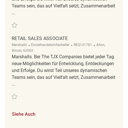
Teams sein, das auf Vielfalt setzt, Zusammenarbeit
...
Retten Retail Sales Associate REQ119439
RETAIL SALES ASSOCIATE
Kategorie
ReqId
Ort
Marshalls
Einzelhandelsmitarbeiter
REQ131781
Alton,
Illinois, 62002
Marshalls. Bei The TJX Companies bietet jeder Tag
neue Möglichkeiten für Entwicklung, Entdeckungen
und Erfolge. Du wirst Teil unseres dynamischen
Teams sein, das auf Vielfalt setzt, Zusammenarbeit
...
Retten Retail sales Associate REQ131781
Siehe Auch