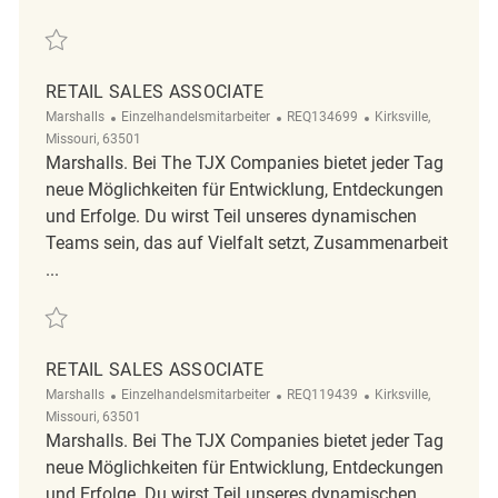
Retten Retail Sales Associate REQ134642
RETAIL SALES ASSOCIATE
Kategorie
ReqId
Ort
Marshalls
Einzelhandelsmitarbeiter
REQ134699
Kirksville,
Missouri, 63501
Marshalls. Bei The TJX Companies bietet jeder Tag
neue Möglichkeiten für Entwicklung, Entdeckungen
und Erfolge. Du wirst Teil unseres dynamischen
Teams sein, das auf Vielfalt setzt, Zusammenarbeit
...
Retten Retail Sales Associate REQ134699
RETAIL SALES ASSOCIATE
Kategorie
ReqId
Ort
Marshalls
Einzelhandelsmitarbeiter
REQ119439
Kirksville,
Missouri, 63501
Marshalls. Bei The TJX Companies bietet jeder Tag
neue Möglichkeiten für Entwicklung, Entdeckungen
und Erfolge. Du wirst Teil unseres dynamischen