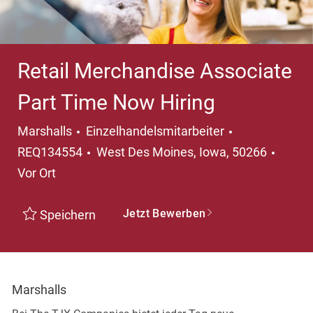
Retail Merchandise Associate
Part Time Now Hiring
Kategorie
Marshalls
Einzelhandelsmitarbeiter
Ort
REQ134554
West Des Moines, Iowa, 50266
Vor Ort
Jetzt Bewerben
Speichern
Marshalls