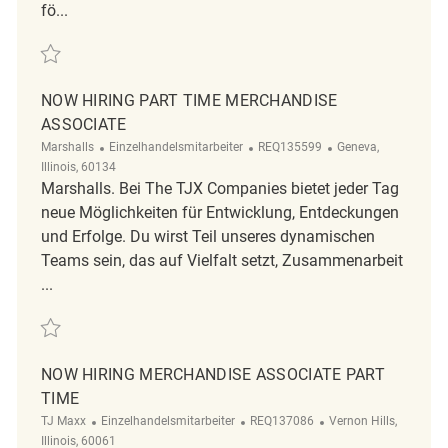
fö...
Retten Retail Associate Part Time Now Hiring REQ142306
NOW HIRING PART TIME MERCHANDISE
ASSOCIATE
Kategorie
ReqId
Ort
Marshalls
Einzelhandelsmitarbeiter
REQ135599
Geneva,
Illinois, 60134
Marshalls. Bei The TJX Companies bietet jeder Tag
neue Möglichkeiten für Entwicklung, Entdeckungen
und Erfolge. Du wirst Teil unseres dynamischen
Teams sein, das auf Vielfalt setzt, Zusammenarbeit
...
Retten Now Hiring Part Time Merchandise Associate REQ135599
NOW HIRING MERCHANDISE ASSOCIATE PART
TIME
Kategorie
ReqId
Ort
TJ Maxx
Einzelhandelsmitarbeiter
REQ137086
Vernon Hills,
Illinois, 60061