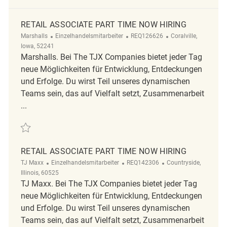
RETAIL ASSOCIATE PART TIME NOW HIRING
Kategorie
ReqId
Ort
Marshalls
Einzelhandelsmitarbeiter
REQ126626
Coralville,
Iowa, 52241
Marshalls. Bei The TJX Companies bietet jeder Tag
neue Möglichkeiten für Entwicklung, Entdeckungen
und Erfolge. Du wirst Teil unseres dynamischen
Teams sein, das auf Vielfalt setzt, Zusammenarbeit
...
Retten Retail Associate Part Time Now Hiring REQ126626
RETAIL ASSOCIATE PART TIME NOW HIRING
Kategorie
ReqId
Ort
TJ Maxx
Einzelhandelsmitarbeiter
REQ142306
Countryside,
Illinois, 60525
TJ Maxx. Bei The TJX Companies bietet jeder Tag
neue Möglichkeiten für Entwicklung, Entdeckungen
und Erfolge. Du wirst Teil unseres dynamischen
Teams sein, das auf Vielfalt setzt, Zusammenarbeit