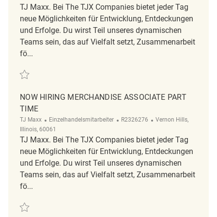
TJ Maxx. Bei The TJX Companies bietet jeder Tag
neue Möglichkeiten für Entwicklung, Entdeckungen
und Erfolge. Du wirst Teil unseres dynamischen
Teams sein, das auf Vielfalt setzt, Zusammenarbeit
fö...
Retten Now Hiring Merchandise Associate Part Time REQ137086
NOW HIRING MERCHANDISE ASSOCIATE PART
TIME
Kategorie
ReqId
Ort
TJ Maxx
Einzelhandelsmitarbeiter
R2326276
Vernon Hills,
Illinois, 60061
TJ Maxx. Bei The TJX Companies bietet jeder Tag
neue Möglichkeiten für Entwicklung, Entdeckungen
und Erfolge. Du wirst Teil unseres dynamischen
Teams sein, das auf Vielfalt setzt, Zusammenarbeit
fö...
Retten Now Hiring Merchandise Associate Part Time R2326276