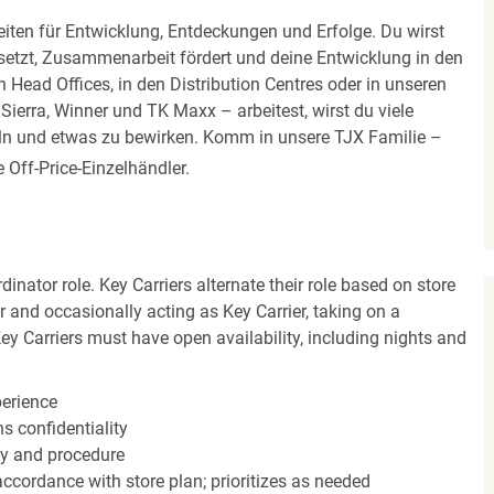
iten für Entwicklung, Entdeckungen und Erfolge. Du wirst
 setzt, Zusammenarbeit fördert und deine Entwicklung in den
en Head Offices, in den Distribution Centres oder in unseren
erra, Winner und TK Maxx – arbeitest, wirst du viele
eln und etwas zu bewirken. Komm in unsere TJX Familie –
Off-Price-Einzelhändler.
dinator role. Key Carriers alternate their role based on store
 and occasionally acting as Key Carrier, taking on a
Key Carriers must have open availability, including nights and
perience
s confidentiality
y and procedure
accordance with store plan; prioritizes as needed