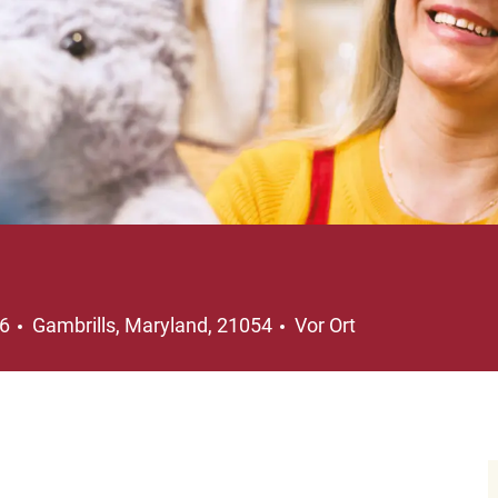
Ort
96
Gambrills, Maryland, 21054
Vor Ort