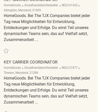
Kategorie
ReqId
Ort
HomeGoods
Einzelhandelsmitarbeiter
REQ141432
Abingdon, Maryland, 21009
HomeGoods. Bei The TJX Companies bietet jeder
Tag neue Möglichkeiten für Entwicklung,
Entdeckungen und Erfolge. Du wirst Teil unseres
dynamischen Teams sein, das auf Vielfalt setzt,
Zusammenarbeit ...
Retten Key Carrier Coordinator REQ141432
KEY CARRIER COORDINATOR
Kategorie
ReqId
Ort
HomeGoods
Einzelhandelsmitarbeiter
REQ137477
Towson, Maryland, 21286
HomeGoods. Bei The TJX Companies bietet jeder
Tag neue Möglichkeiten für Entwicklung,
Entdeckungen und Erfolge. Du wirst Teil unseres
dynamischen Teams sein, das auf Vielfalt setzt,
Zusammenarbeit ...
Retten Key Carrier Coordinator REQ137477