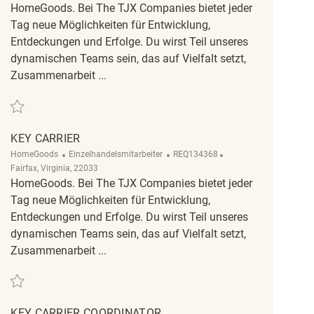
HomeGoods. Bei The TJX Companies bietet jeder
Tag neue Möglichkeiten für Entwicklung,
Entdeckungen und Erfolge. Du wirst Teil unseres
dynamischen Teams sein, das auf Vielfalt setzt,
Zusammenarbeit ...
Retten Key carrier REQ128260
KEY CARRIER
Kategorie
ReqId
Ort
HomeGoods
Einzelhandelsmitarbeiter
REQ134368
Fairfax, Virginia, 22033
HomeGoods. Bei The TJX Companies bietet jeder
Tag neue Möglichkeiten für Entwicklung,
Entdeckungen und Erfolge. Du wirst Teil unseres
dynamischen Teams sein, das auf Vielfalt setzt,
Zusammenarbeit ...
Retten Key Carrier REQ134368
KEY CARRIER COORDINATOR