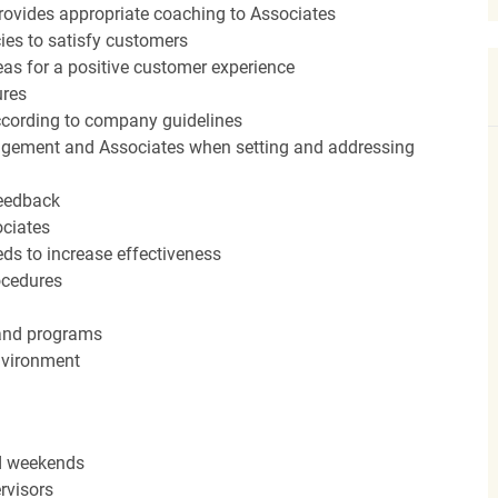
ovides appropriate coaching to Associates
cies to satisfy customers
eas for a positive customer experience
ures
ccording to company guidelines
agement and Associates when setting and addressing
feedback
ociates
ds to increase effectiveness
rocedures
 and programs
nvironment
nd weekends
rvisors