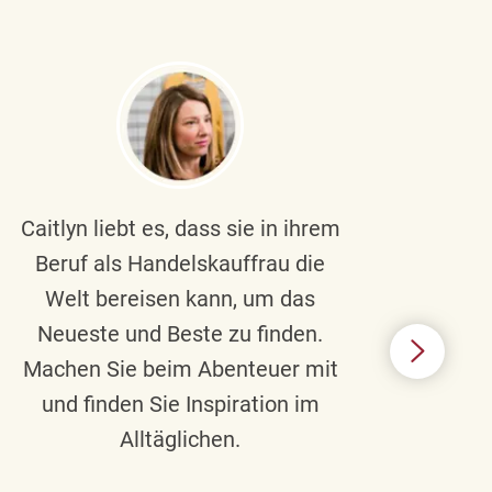
Caitlyn liebt es, dass sie in ihrem
Braul
Beruf als Handelskauffrau die
Welt bereisen kann, um das
un
Neueste und Beste zu finden.
Hi
Machen Sie beim Abenteuer mit
Beru
und finden Sie Inspiration im
Alltäglichen.
Chec
das