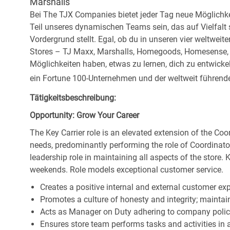
Marshalls
Bei The TJX Companies bietet jeder Tag neue Möglichke
Teil unseres dynamischen Teams sein, das auf Vielfalt
Vordergrund stellt. Egal, ob du in unseren vier weltweit
Stores – TJ Maxx, Marshalls, Homegoods, Homesense, Si
Möglichkeiten haben, etwas zu lernen, dich zu entwick
ein Fortune 100-Unternehmen und der weltweit führende 
Tätigkeitsbeschreibung:
Opportunity: Grow Your Career
The Key Carrier role is an elevated extension of the Coor
needs, predominantly performing the role of Coordinator
leadership role in maintaining all aspects of the store. 
weekends. Role models exceptional customer service.
Creates a positive internal and external customer ex
Promotes a culture of honesty and integrity; maintain
Acts as Manager on Duty adhering to company polic
Ensures store team performs tasks and activities in 