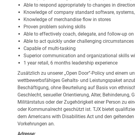
Able to respond appropriately to changes in directio
Knowledge of company standard software, systems,
Knowledge of merchandise flow in stores
Proven problem solving skills
Able to effectively coach, delegate, and follow-up on
Able to act quickly under challenging circumstances
Capable of multi-tasking
Superior communication and organizational skills wit
1 year retail, 6 months leadership experience
Zusätzlich zu unserer „Open Door“-Policy und einem un
wettbewerbsfähiges Gehalts- und Leistungspaket anzubi
Beschäftigung, ohne Beurteilung auf Basis von ethnisch
Geschlecht, sexueller Orientierung, Alter, Behinderung,
Militärstatus oder der Zugehörigkeit einer Person zu ei
oder Kommunalrecht geschützt ist. TJX bietet qualifiz
dem Americans with Disabilities Act und den geltende
Vorkehrungen an.
Adresse: