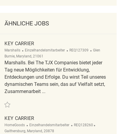
ÄHNLICHE JOBS
KEY CARRIER
Kategorie
ReqId
Ort
Marshalls
Einzelhandelsmitarbeiter
REQ127309
Glen
Burnie, Maryland, 21061
Marshalls. Bei The TJX Companies bietet jeder
Tag neue Möglichkeiten für Entwicklung,
Entdeckungen und Erfolge. Du wirst Teil unseres
dynamischen Teams sein, das auf Vielfalt setzt,
Zusammenarbeit ...
Retten Key Carrier REQ127309
KEY CARRIER
Kategorie
ReqId
Ort
HomeGoods
Einzelhandelsmitarbeiter
REQ128260
Gaithersburg, Maryland, 20878