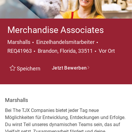
Merchandise Associates
Kategorie
Marshalls
Einzelhandelsmitarbeiter
Ort
REQ41963
Brandon, Florida, 33511
Vor Ort
Jetzt Bewerben
Speichern
Marshalls
Bei The TJX Companies bietet jeder Tag neue
Möglichkeiten für Entwicklung, Entdeckungen und Erfolge.
Du wirst Teil unseres dynamischen Teams sein, das auf
Vielfalt setzt, Zusammenarbeit fördert und deine