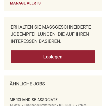
MANAGE ALERTS
ERHALTEN SIE MASSGESCHNEIDERTE J
OBEMPFEHLUNGEN, DIE AUF IHREN I
NTERESSEN BASIEREN.
Loslegen
ÄHNLICHE JOBS
MERCHANDISE ASSOCIATE
Kategorie
ReqId
Ort
TJ Maxx
Einzelhandelsmitarbeiter
REQ139019
Venice,