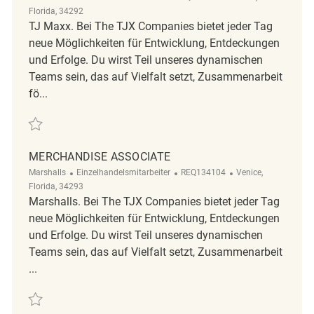
Florida, 34292
TJ Maxx. Bei The TJX Companies bietet jeder Tag
neue Möglichkeiten für Entwicklung, Entdeckungen
und Erfolge. Du wirst Teil unseres dynamischen
Teams sein, das auf Vielfalt setzt, Zusammenarbeit
fö...
Retten Merchandise Associate REQ139019
MERCHANDISE ASSOCIATE
Kategorie
ReqId
Ort
Marshalls
Einzelhandelsmitarbeiter
REQ134104
Venice,
Florida, 34293
Marshalls. Bei The TJX Companies bietet jeder Tag
neue Möglichkeiten für Entwicklung, Entdeckungen
und Erfolge. Du wirst Teil unseres dynamischen
Teams sein, das auf Vielfalt setzt, Zusammenarbeit
...
Retten Merchandise Associate REQ134104