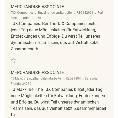
MERCHANDISE ASSOCIATE
Kategorie
ReqId
Ort
TJX Companies
Einzelhandelsmitarbeiter
REQ142991
Fort
Myers, Florida, 33966
TJX Companies. Bei The TJX Companies bietet
jeder Tag neue Möglichkeiten für Entwicklung,
Entdeckungen und Erfolge. Du wirst Teil unseres
dynamischen Teams sein, das auf Vielfalt setzt,
Zusammenarb...
Retten Merchandise Associate REQ142991
MERCHANDISE ASSOCIATE
Kategorie
ReqId
Ort
TJ Maxx
Einzelhandelsmitarbeiter
REQ99884
Sarasota,
Florida, 34239
TJ Maxx. Bei The TJX Companies bietet jeder Tag
neue Möglichkeiten für Entwicklung, Entdeckungen
und Erfolge. Du wirst Teil unseres dynamischen
Teams sein, das auf Vielfalt setzt, Zusammenarbeit
fö...