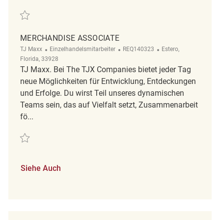
Retten Merchandise Associate REQ99884
MERCHANDISE ASSOCIATE
Kategorie
ReqId
Ort
TJ Maxx
Einzelhandelsmitarbeiter
REQ140323
Estero,
Florida, 33928
TJ Maxx. Bei The TJX Companies bietet jeder Tag
neue Möglichkeiten für Entwicklung, Entdeckungen
und Erfolge. Du wirst Teil unseres dynamischen
Teams sein, das auf Vielfalt setzt, Zusammenarbeit
fö...
Retten Merchandise Associate REQ140323
Siehe Auch