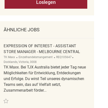
Loslegen
ÄHNLICHE JOBS
EXPRESSION OF INTEREST - ASSISTANT
STORE MANAGER - MELBOURNE CENTRAL
Kategorie
ReqId
Ort
TK Maxx
Einzelhandelsmangement
REQ105647
Docklands, Victoria, 3008
TK Maxx. Bei TJX Australia bietet jeder Tag neue
Möglichkeiten für Entwicklung, Entdeckungen
und Erfolge. Du wirst Teil unseres dynamischen
Teams sein, das auf Vielfalt setzt,
Zusammenarbeit förder...
Retten Expression of Interest - Assistant Store Manager - Melbourne Centra