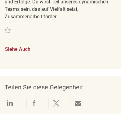
und Erfolge. Du wirst Teil unseres dynamischen
Teams sein, das auf Vielfalt setzt,
Zusammenarbeit förder...
Retten Assistant Store Manager REQ128421
Siehe Auch
Teilen Sie diese Gelegenheit
Über LinkedIn teilen
Über Facebook teilen
Über Twitter teilen
Per E-Mail teilen