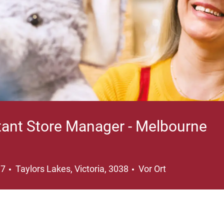
stant Store Manager - Melbourne
Ort
97
Taylors Lakes, Victoria, 3038
Vor Ort