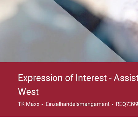
Expression of Interest - Assi
West
Kategorie
TK Maxx
Einzelhandelsmangement
REQ739