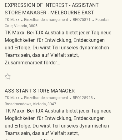
EXPRESSION OF INTEREST - ASSISTANT
STORE MANAGER - MELBOURNE EAST
Kategorie
ReqId
Ort
TK Maxx
Einzelhandelsmangement
REQ75871
Fountain
Gate, Victoria, 3805
TK Maxx. Bei TJX Australia bietet jeder Tag neue
Möglichkeiten für Entwicklung, Entdeckungen
und Erfolge. Du wirst Teil unseres dynamischen
Teams sein, das auf Vielfalt setzt,
Zusammenarbeit förder...
Retten Expression of Interest - Assistant Store Manager - Melbourne East R
ASSISTANT STORE MANAGER
Kategorie
ReqId
Ort
TK Maxx
Einzelhandelsmangement
REQ128928
Broadmeadows, Victoria, 3047
TK Maxx. Bei TJX Australia bietet jeder Tag neue
Möglichkeiten für Entwicklung, Entdeckungen
und Erfolge. Du wirst Teil unseres dynamischen
Teams sein, das auf Vielfalt setzt,