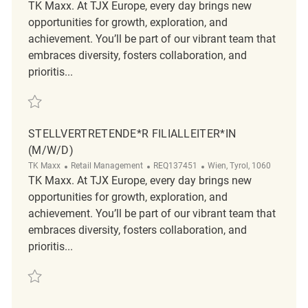
TK Maxx. At TJX Europe, every day brings new
opportunities for growth, exploration, and
achievement. You’ll be part of our vibrant team that
embraces diversity, fosters collaboration, and
prioritis...
Save Stellvertretende*r Filialleiter*in (m/w/d) REQ133233
STELLVERTRETENDE*R FILIALLEITER*IN
(M/W/D)
Category
ReqId
Location
TK Maxx
Retail Management
REQ137451
Wien, Tyrol, 1060
TK Maxx. At TJX Europe, every day brings new
opportunities for growth, exploration, and
achievement. You’ll be part of our vibrant team that
embraces diversity, fosters collaboration, and
prioritis...
Save Stellvertretende*r Filialleiter*in (m/w/d) REQ137451