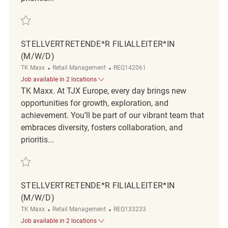
Save Teamleiter Verkauf (m/w/d) REQ561
STELLVERTRETENDE*R FILIALLEITER*IN
(M/W/D)
Category
ReqId
TK Maxx
Retail Management
REQ142061
Job available in 2 locations
TK Maxx. At TJX Europe, every day brings new
opportunities for growth, exploration, and
achievement. You’ll be part of our vibrant team that
embraces diversity, fosters collaboration, and
prioritis...
Save Stellvertretende*r Filialleiter*in (m/w/d) REQ142061
STELLVERTRETENDE*R FILIALLEITER*IN
(M/W/D)
Category
ReqId
TK Maxx
Retail Management
REQ133233
Job available in 2 locations