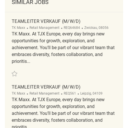
SIMILAR JOBS
TEAMLEITER VERKAUF (M/W/D)
Category
ReqId
Location
TK Maxx
Retail Management
REQ64684
Zwickau, 08056
TK Maxx. At TJX Europe, every day brings new
opportunities for growth, exploration, and
achievement. You’ll be part of our vibrant team that
embraces diversity, fosters collaboration, and
prioritis...
Save Teamleiter Verkauf (m/w/d) REQ64684
TEAMLEITER VERKAUF (M/W/D)
Category
ReqId
Location
TK Maxx
Retail Management
REQ561
Leipzig, 04109
TK Maxx. At TJX Europe, every day brings new
opportunities for growth, exploration, and
achievement. You’ll be part of our vibrant team that
embraces diversity, fosters collaboration, and
prioritis...