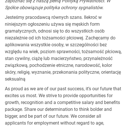
zapoznać się z naszą pełną Polityką Prywatności. W
Spółce obowiązuje polityka ochrony sygnalistów.
Jesteśmy pracodawcą równych szans. Ilekroć w
niniejszym ogłoszeniu używa się męskich form
gramatycznych, odnosi się to do wszystkich osób
niezależnie od ich tożsamości płciowej. Zachęcamy do
aplikowania wszystkie osoby, w szczególności bez
względu na wiek, poziom sprawności, tożsamość płciową,
stan cywilny, ciążę lub macierzyństwo, przynależność
związkową, pochodzenie etniczne, narodowość, kolor
skóry, religię, wyznanie, przekonania polityczne, orientację
seksualną
As proud as we are of our past success, it’s our future that
excites us most. We strive to provide opportunities for
growth, recognition and a competitive salary and benefits
package. Share our determination to think bolder and
bigger, and be part of our future. We consider all
applicants for employment without regard to age,