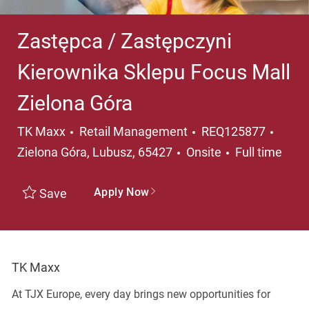
Zastępca / Zastępczyni
Kierownika Sklepu Focus Mall
Zielona Góra
Category
Locat
TK Maxx
Retail Management
REQ125877
Job Type
Zielona Góra, Lubusz, 65427
Onsite
Full time
Apply Now
Save
TK Maxx
At TJX Europe, every day brings new opportunities for