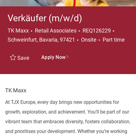
Verkäufer (m/w/d)
Category
Locatio
TK Maxx
Retail Associates
REQ126229
Job Type
Schweinfurt, Bavaria, 97421
Onsite
Part time
Apply Now
Save
TK Maxx
At TJX Europe, every day brings new opportunities for
growth, exploration, and achievement. You’ll be part of our
vibrant team that embraces diversity, fosters collaboration,
and prioritises your development. Whether you’re working