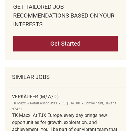
GET TAILORED JOB
RECOMMENDATIONS BASED ON YOUR
INTERESTS.
Get Started
SIMILAR JOBS
VERKÄUFER (M/W/D)
Category
ReqId
Location
TK Maxx
Retail Associates
REQ134100
Schweinfurt, Bavaria,
97421
TK Maxx. At TJX Europe, every day brings new
opportunities for growth, exploration, and
achievement. You’ll be part of our vibrant team that