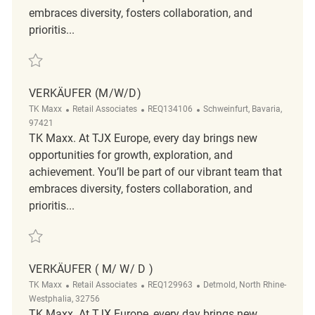
embraces diversity, fosters collaboration, and
prioritis...
Save Verkäufer (m/w/d) REQ134100
VERKÄUFER (M/W/D)
Category
ReqId
Location
TK Maxx
Retail Associates
REQ134106
Schweinfurt, Bavaria,
97421
TK Maxx. At TJX Europe, every day brings new
opportunities for growth, exploration, and
achievement. You’ll be part of our vibrant team that
embraces diversity, fosters collaboration, and
prioritis...
Save Verkäufer (m/w/d) REQ134106
VERKÄUFER ( M/ W/ D )
Category
ReqId
Location
TK Maxx
Retail Associates
REQ129963
Detmold, North Rhine-
Westphalia, 32756
TK Maxx. At TJX Europe, every day brings new