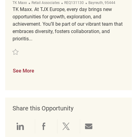
Category
ReqId
Location
TK Maxx
Retail Associates
REQ131130
Bayreuth, 95444
TK Maxx. At TJX Europe, every day brings new
opportunities for growth, exploration, and
achievement. You’ll be part of our vibrant team that
embraces diversity, fosters collaboration, and
prioritis...
Save Mitarbeiter (m/w/d) Verkauf REQ131130
See More
Share this Opportunity
Share via LinkedIn
Share via Facebook
Share via twitter
Share via emai