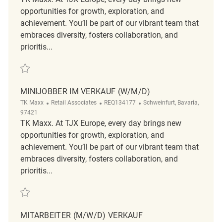
opportunities for growth, exploration, and
achievement. You’ll be part of our vibrant team that
embraces diversity, fosters collaboration, and
prioritis...
Save Verkäufer ( m/ w/ d ) REQ129963
MINIJOBBER IM VERKAUF (W/M/D)
Category
ReqId
Location
TK Maxx
Retail Associates
REQ134177
Schweinfurt, Bavaria,
97421
TK Maxx. At TJX Europe, every day brings new
opportunities for growth, exploration, and
achievement. You’ll be part of our vibrant team that
embraces diversity, fosters collaboration, and
prioritis...
Save Minijobber im Verkauf (w/m/d) REQ134177
MITARBEITER (M/W/D) VERKAUF