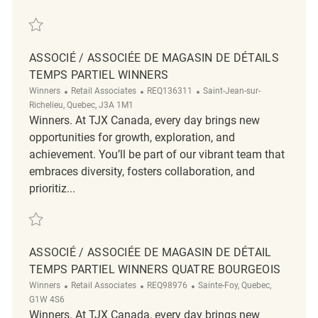
Save Associé / Associée de magasin Temps partiel Winners/Homesense
ASSOCIÉ / ASSOCIÉE DE MAGASIN DE DÉTAILS
TEMPS PARTIEL WINNERS
Category
ReqId
Location
Winners
Retail Associates
REQ136311
Saint-Jean-sur-
Richelieu, Quebec, J3A 1M1
Winners. At TJX Canada, every day brings new
opportunities for growth, exploration, and
achievement. You’ll be part of our vibrant team that
embraces diversity, fosters collaboration, and
prioritiz...
Save Associé / Associée de Magasin de Détails Temps Partiel Winners
ASSOCIÉ / ASSOCIÉE DE MAGASIN DE DÉTAIL
TEMPS PARTIEL WINNERS QUATRE BOURGEOIS
Category
ReqId
Location
Winners
Retail Associates
REQ98976
Sainte-Foy, Quebec,
G1W 4S6
Winners. At TJX Canada, every day brings new