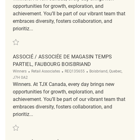
opportunities for growth, exploration, and
achievement. You’ll be part of our vibrant team that
embraces diversity, fosters collaboration, and
prioritiz...
Save Associé / Associée de magasin de détail Temps partiel Winners Q
ASSOCIÉ / ASSOCIÉE DE MAGASIN TEMPS
PARTIEL, FAUBOURG BOISBRIAND
Category
ReqId
Location
Winners
Retail Associates
REQ135655
Boisbriand, Quebec,
J7H 0A2
Winners. At TJX Canada, every day brings new
opportunities for growth, exploration, and
achievement. You’ll be part of our vibrant team that
embraces diversity, fosters collaboration, and
prioritiz...
Save Associé / Associée de magasin temps partiel, Faubourg Boisbria