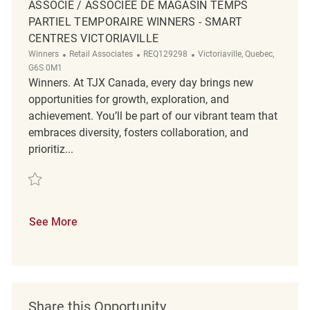
ASSOCIÉ / ASSOCIÉE DE MAGASIN TEMPS
PARTIEL TEMPORAIRE WINNERS - SMART
CENTRES VICTORIAVILLE
Category
ReqId
Location
Winners
Retail Associates
REQ129298
Victoriaville, Quebec,
G6S 0M1
Winners. At TJX Canada, every day brings new
opportunities for growth, exploration, and
achievement. You’ll be part of our vibrant team that
embraces diversity, fosters collaboration, and
prioritiz...
Save Associé / Associée de Magasin Temps partiel Temporaire Winners 
See More
Share this Opportunity