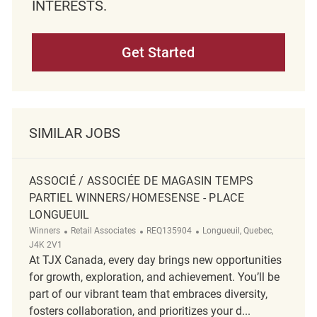
INTERESTS.
Get Started
SIMILAR JOBS
ASSOCIÉ / ASSOCIÉE DE MAGASIN TEMPS
PARTIEL WINNERS/HOMESENSE - PLACE
LONGUEUIL
Category
ReqId
Location
Winners
Retail Associates
REQ135904
Longueuil, Quebec,
J4K 2V1
At TJX Canada, every day brings new opportunities
for growth, exploration, and achievement. You’ll be
part of our vibrant team that embraces diversity,
fosters collaboration, and prioritizes your d...