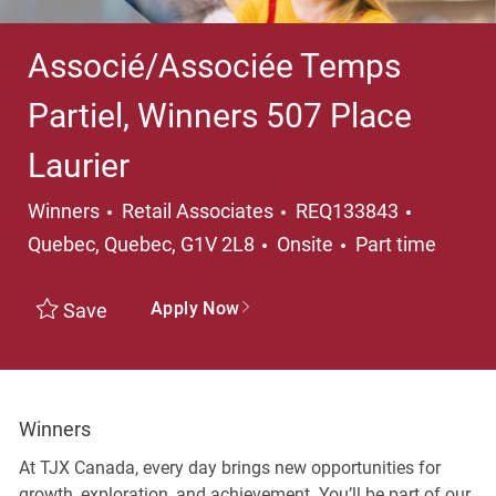
Associé/Associée Temps
Partiel, Winners 507 Place
Laurier
Category
Location
Winners
Retail Associates
REQ133843
Job Type
Quebec, Quebec, G1V 2L8
Onsite
Part time
Apply Now
Save
Winners
At TJX Canada, every day brings new opportunities for
growth, exploration, and achievement. You’ll be part of our