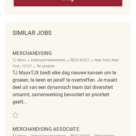
SIMILAR JOBS
MERCHANDISING
Categorie
ReqId
Plaats
TJ Maxx
Verkoopmedewerkers
REQ143521
New York, New
Afgelegen
York, 10107
Ter plaatse
TJ MaxxTJX biedt elke dag nieuwe kansen om te
groeien, te leren en jezelf te overtreffen. Je maakt
deel uit van een dynamisch team dat diversiteit
omarmt, samenwerking bevordert en prioriteit
geeft...
Redden Merchandising REQ143521
MERCHANDISING ASSOCIATE
Categorie
ReqId
Plaats
TJ Maxx
Verkoopmedewerkers
REQ134400
Philadelphia,