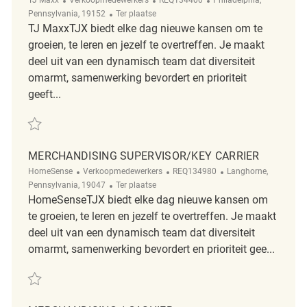
Afgelegen
Pennsylvania, 19152
Ter plaatse
TJ MaxxTJX biedt elke dag nieuwe kansen om te
groeien, te leren en jezelf te overtreffen. Je maakt
deel uit van een dynamisch team dat diversiteit
omarmt, samenwerking bevordert en prioriteit
geeft...
Redden Merchandising Associate REQ134400
MERCHANDISING SUPERVISOR/KEY CARRIER
Categorie
ReqId
Plaats
HomeSense
Verkoopmedewerkers
REQ134980
Langhorne,
Afgelegen
Pennsylvania, 19047
Ter plaatse
HomeSenseTJX biedt elke dag nieuwe kansen om
te groeien, te leren en jezelf te overtreffen. Je maakt
deel uit van een dynamisch team dat diversiteit
omarmt, samenwerking bevordert en prioriteit gee...
Redden Merchandising Supervisor/Key Carrier REQ134980