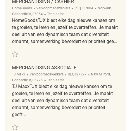
MERCHANDISING / CASHIER
Categorie
ReqId
Plaats
HomeGoods
Verkoopmedewerkers
REQ117884
Norwalk,
Afgelegen
Connecticut, 06854
Ter plaatse
HomeGoodsTJX biedt elke dag nieuwe kansen om
te groeien, te leren en jezelf te overtreffen. Je maakt
deel uit van een dynamisch team dat diversiteit
omarmt, samenwerking bevordert en prioriteit gee...
Redden merchandising / Cashier REQ117884
MERCHANDISING ASSOCIATE
Categorie
ReqId
Plaats
TJ Maxx
Verkoopmedewerkers
REQ127897
New Milford,
Afgelegen
Connecticut, 06776
Ter plaatse
TJ MaxxTJX biedt elke dag nieuwe kansen om te
groeien, te leren en jezelf te overtreffen. Je maakt
deel uit van een dynamisch team dat diversiteit
omarmt, samenwerking bevordert en prioriteit
geeft...
Redden Merchandising Associate REQ127897