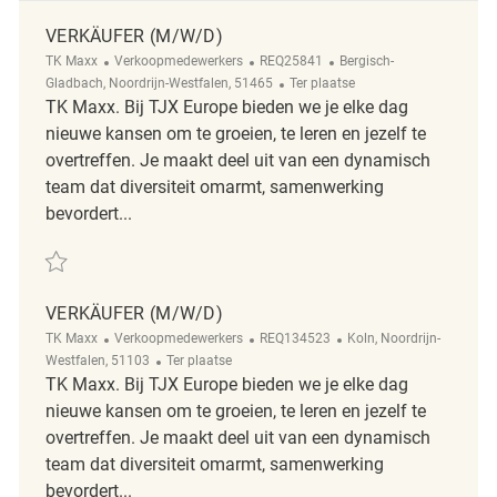
VERKÄUFER (M/W/D)
Categorie
ReqId
Plaats
TK Maxx
Verkoopmedewerkers
REQ25841
Bergisch-
Afgelegen
Gladbach, Noordrijn-Westfalen, 51465
Ter plaatse
TK Maxx. Bij TJX Europe bieden we je elke dag
nieuwe kansen om te groeien, te leren en jezelf te
overtreffen. Je maakt deel uit van een dynamisch
team dat diversiteit omarmt, samenwerking
bevordert...
Redden Verkäufer (m/w/d) REQ25841
VERKÄUFER (M/W/D)
Categorie
ReqId
Plaats
TK Maxx
Verkoopmedewerkers
REQ134523
Koln, Noordrijn-
Afgelegen
Westfalen, 51103
Ter plaatse
TK Maxx. Bij TJX Europe bieden we je elke dag
nieuwe kansen om te groeien, te leren en jezelf te
overtreffen. Je maakt deel uit van een dynamisch
team dat diversiteit omarmt, samenwerking
bevordert...