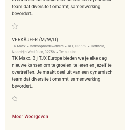
team dat diversiteit omarmt, samenwerking
bevordert...
Redden Verkäufer ( m/ w/ d ) REQ129963
VERKÄUFER (M/W/D)
Categorie
ReqId
Plaats
TK Maxx
Verkoopmedewerkers
REQ136559
Detmold,
Afgelegen
Noordrijn-Westfalen, 32756
Ter plaatse
TK Maxx. Bij TJX Europe bieden we je elke dag
nieuwe kansen om te groeien, te leren en jezelf te
overtreffen. Je maakt deel uit van een dynamisch
team dat diversiteit omarmt, samenwerking
bevordert...
Redden Verkäufer (m/w/d) REQ136559
Meer Weergeven