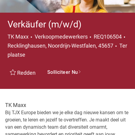
Verkäufer (m/w/d)
Categorie
TK Maxx
Verkoopmedewerkers
REQ106504
Plaats
Recklinghausen, Noordrijn-Westfalen, 45657
Ter
plaatse
Solliciteer Nu
Redden
TK Maxx
Bij TJX Europe bieden we je elke dag nieuwe kansen om te
groeien, te leren en jezelf te overtreffen. Je maakt deel uit
van een dynamisch team dat diversiteit omarmt,
samenwerking bevordert en prioriteit geeft aan jouw