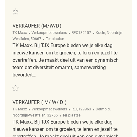
Redden Verkäufer (M/W/D) REQ134523
VERKÄUFER (M/W/D)
Categorie
ReqId
Plaats
TK Maxx
Verkoopmedewerkers
REQ132157
Koeln, Noordrijn-
Afgelegen
Westfalen, 50667
Ter plaatse
TK Maxx. Bij TJX Europe bieden we je elke dag
nieuwe kansen om te groeien, te leren en jezelf te
overtreffen. Je maakt deel uit van een dynamisch
team dat diversiteit omarmt, samenwerking
bevordert...
Redden Verkäufer (m/w/d) REQ132157
VERKÄUFER ( M/ W/ D )
Categorie
ReqId
Plaats
TK Maxx
Verkoopmedewerkers
REQ129963
Detmold,
Afgelegen
Noordrijn-Westfalen, 32756
Ter plaatse
TK Maxx. Bij TJX Europe bieden we je elke dag
nieuwe kansen om te groeien, te leren en jezelf te
overtreffen. Je maakt deel uit van een dynamisch