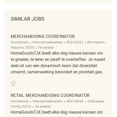
SIMILAR JOBS
MERCHANDISING COORDINATOR
Categorie
ReqId
Plaats
HomeGoods
Verkoopmedewerkers
REQ142631
Birmingham,
Afgelegen
Alabama, 35235
Ter plaatse
HomeGoodsTJX biedt elke dag nieuwe kansen om
te groeien, te leren en jezelf te overtreffen. Je maakt
deel uit van een dynamisch team dat diversiteit
omarmt, samenwerking bevordert en prioriteit gee...
Redden Merchandising Coordinator REQ142631
RETAIL MERCHANDISING COORDINATOR
Categorie
ReqId
Plaats
HomeGoods
Verkoopmedewerkers
REQ138449
Tallahassee,
Afgelegen
Florida, 32312
Ter plaatse
HomeGoodsTJX biedt elke dag nieuwe kansen om