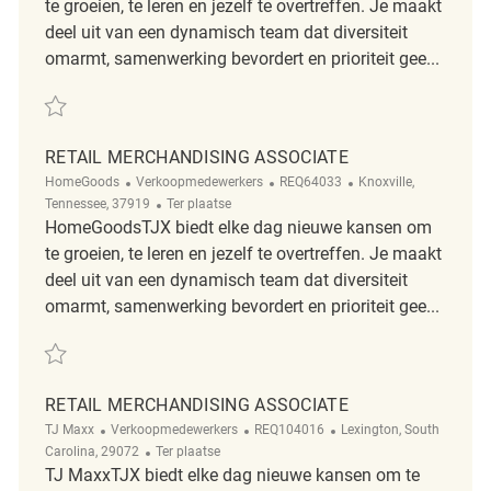
te groeien, te leren en jezelf te overtreffen. Je maakt
deel uit van een dynamisch team dat diversiteit
omarmt, samenwerking bevordert en prioriteit gee...
Redden Retail Merchandising Coordinator REQ138449
RETAIL MERCHANDISING ASSOCIATE
Categorie
ReqId
Plaats
HomeGoods
Verkoopmedewerkers
REQ64033
Knoxville,
Afgelegen
Tennessee, 37919
Ter plaatse
HomeGoodsTJX biedt elke dag nieuwe kansen om
te groeien, te leren en jezelf te overtreffen. Je maakt
deel uit van een dynamisch team dat diversiteit
omarmt, samenwerking bevordert en prioriteit gee...
Redden Retail Merchandising Associate REQ64033
RETAIL MERCHANDISING ASSOCIATE
Categorie
ReqId
Plaats
TJ Maxx
Verkoopmedewerkers
REQ104016
Lexington, South
Afgelegen
Carolina, 29072
Ter plaatse
TJ MaxxTJX biedt elke dag nieuwe kansen om te