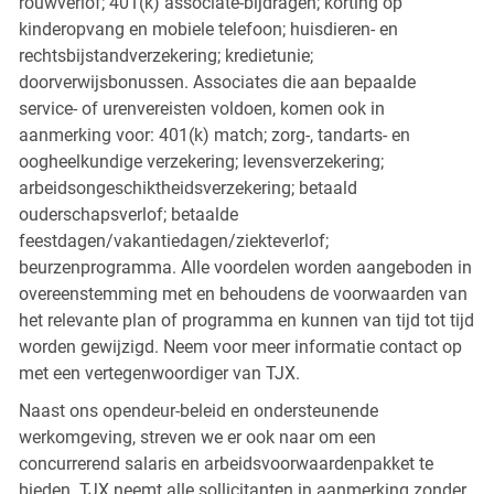
rouwverlof; 401(k) associate-bijdragen; korting op
kinderopvang en mobiele telefoon; huisdieren- en
rechtsbijstandverzekering; kredietunie;
doorverwijsbonussen. Associates die aan bepaalde
service- of urenvereisten voldoen, komen ook in
aanmerking voor: 401(k) match; zorg-, tandarts- en
oogheelkundige verzekering; levensverzekering;
arbeidsongeschiktheidsverzekering; betaald
ouderschapsverlof; betaalde
feestdagen/vakantiedagen/ziekteverlof;
beurzenprogramma. Alle voordelen worden aangeboden in
overeenstemming met en behoudens de voorwaarden van
het relevante plan of programma en kunnen van tijd tot tijd
worden gewijzigd. Neem voor meer informatie contact op
met een vertegenwoordiger van TJX.
Naast ons opendeur-beleid en ondersteunende
werkomgeving, streven we er ook naar om een
concurrerend salaris en arbeidsvoorwaardenpakket te
bieden. TJX neemt alle sollicitanten in aanmerking zonder