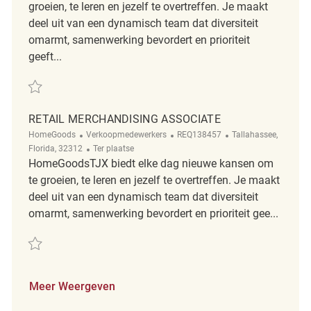
groeien, te leren en jezelf te overtreffen. Je maakt
deel uit van een dynamisch team dat diversiteit
omarmt, samenwerking bevordert en prioriteit
geeft...
Redden Retail Merchandising Associate REQ104016
RETAIL MERCHANDISING ASSOCIATE
Categorie
ReqId
Plaats
HomeGoods
Verkoopmedewerkers
REQ138457
Tallahassee,
Afgelegen
Florida, 32312
Ter plaatse
HomeGoodsTJX biedt elke dag nieuwe kansen om
te groeien, te leren en jezelf te overtreffen. Je maakt
deel uit van een dynamisch team dat diversiteit
omarmt, samenwerking bevordert en prioriteit gee...
Redden Retail Merchandising Associate REQ138457
Meer Weergeven