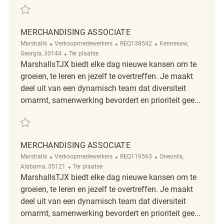
Redden Merchandising Associate REQ111329
MERCHANDISING ASSOCIATE
Categorie
ReqId
Plaats
Marshalls
Verkoopmedewerkers
REQ138542
Kennesaw,
Afgelegen
Georgia, 30144
Ter plaatse
MarshallsTJX biedt elke dag nieuwe kansen om te
groeien, te leren en jezelf te overtreffen. Je maakt
deel uit van een dynamisch team dat diversiteit
omarmt, samenwerking bevordert en prioriteit gee...
Redden Merchandising Associate REQ138542
MERCHANDISING ASSOCIATE
Categorie
ReqId
Plaats
Marshalls
Verkoopmedewerkers
REQ119563
Oneonta,
Afgelegen
Alabama, 35121
Ter plaatse
MarshallsTJX biedt elke dag nieuwe kansen om te
groeien, te leren en jezelf te overtreffen. Je maakt
deel uit van een dynamisch team dat diversiteit
omarmt, samenwerking bevordert en prioriteit gee...