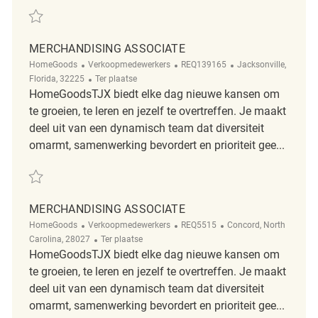
Redden Merchandising Associate REQ119563
MERCHANDISING ASSOCIATE
Categorie
ReqId
Plaats
HomeGoods
Verkoopmedewerkers
REQ139165
Jacksonville,
Afgelegen
Florida, 32225
Ter plaatse
HomeGoodsTJX biedt elke dag nieuwe kansen om
te groeien, te leren en jezelf te overtreffen. Je maakt
deel uit van een dynamisch team dat diversiteit
omarmt, samenwerking bevordert en prioriteit gee...
Redden Merchandising Associate REQ139165
MERCHANDISING ASSOCIATE
Categorie
ReqId
Plaats
HomeGoods
Verkoopmedewerkers
REQ5515
Concord, North
Afgelegen
Carolina, 28027
Ter plaatse
HomeGoodsTJX biedt elke dag nieuwe kansen om
te groeien, te leren en jezelf te overtreffen. Je maakt
deel uit van een dynamisch team dat diversiteit
omarmt, samenwerking bevordert en prioriteit gee...