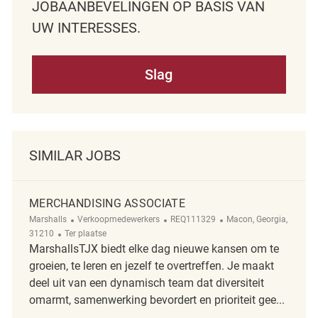
JOBAANBEVELINGEN OP BASIS VAN
UW INTERESSES.
Slag
SIMILAR JOBS
MERCHANDISING ASSOCIATE
Categorie
ReqId
Plaats
Marshalls
Verkoopmedewerkers
REQ111329
Macon, Georgia,
Afgelegen
31210
Ter plaatse
MarshallsTJX biedt elke dag nieuwe kansen om te
groeien, te leren en jezelf te overtreffen. Je maakt
deel uit van een dynamisch team dat diversiteit
omarmt, samenwerking bevordert en prioriteit gee...