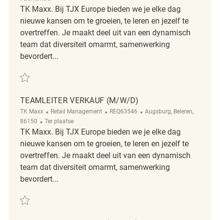
TK Maxx. Bij TJX Europe bieden we je elke dag
nieuwe kansen om te groeien, te leren en jezelf te
overtreffen. Je maakt deel uit van een dynamisch
team dat diversiteit omarmt, samenwerking
bevordert...
Redden Teamleiter*in Verkauf (m/w/d) REQ135423
TEAMLEITER VERKAUF (M/W/D)
Categorie
ReqId
Plaats
TK Maxx
Retail Management
REQ63546
Augsburg, Beieren,
Afgelegen
86150
Ter plaatse
TK Maxx. Bij TJX Europe bieden we je elke dag
nieuwe kansen om te groeien, te leren en jezelf te
overtreffen. Je maakt deel uit van een dynamisch
team dat diversiteit omarmt, samenwerking
bevordert...
Redden Teamleiter Verkauf (m/w/d) REQ63546