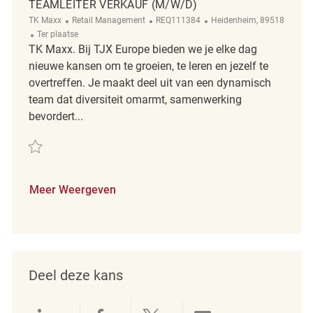
TEAMLEITER VERKAUF (M/W/D)
Categorie
ReqId
Plaats
TK Maxx
Retail Management
REQ111384
Heidenheim, 89518
Afgelegen
Ter plaatse
TK Maxx. Bij TJX Europe bieden we je elke dag
nieuwe kansen om te groeien, te leren en jezelf te
overtreffen. Je maakt deel uit van een dynamisch
team dat diversiteit omarmt, samenwerking
bevordert...
Redden Teamleiter Verkauf (m/w/d) REQ111384
Meer Weergeven
Deel deze kans