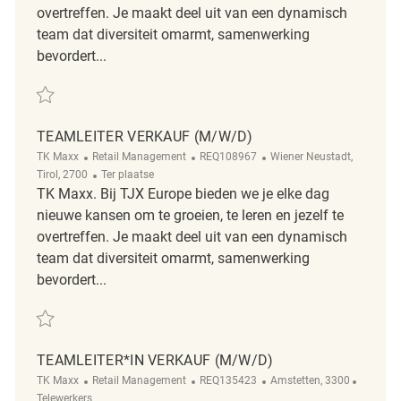
overtreffen. Je maakt deel uit van een dynamisch
team dat diversiteit omarmt, samenwerking
bevordert...
Redden Teamleiter Verkauf (m/w/d) REQ22480
TEAMLEITER VERKAUF (M/W/D)
Categorie
ReqId
Plaats
TK Maxx
Retail Management
REQ108967
Wiener Neustadt,
Afgelegen
Tirol, 2700
Ter plaatse
TK Maxx. Bij TJX Europe bieden we je elke dag
nieuwe kansen om te groeien, te leren en jezelf te
overtreffen. Je maakt deel uit van een dynamisch
team dat diversiteit omarmt, samenwerking
bevordert...
Redden Teamleiter Verkauf (m/w/d) REQ108967
TEAMLEITER*IN VERKAUF (M/W/D)
Categorie
ReqId
Plaats
Afgeleg
TK Maxx
Retail Management
REQ135423
Amstetten, 3300
Telewerkers