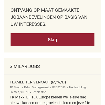
ONTVANG OP MAAT GEMAAKTE
JOBAANBEVELINGEN OP BASIS VAN
UW INTERESSES.
Slag
SIMILAR JOBS
TEAMLEITER VERKAUF (M/W/D)
Categorie
ReqId
Plaats
TK Maxx
Retail Management
REQ22480
Neutraubling,
Afgelegen
Bremen, 93073
Ter plaatse
TK Maxx. Bij TJX Europe bieden we je elke dag
nieuwe kansen om te groeien, te leren en jezelf te