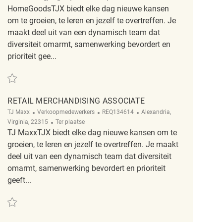
HomeGoodsTJX biedt elke dag nieuwe kansen
om te groeien, te leren en jezelf te overtreffen. Je
maakt deel uit van een dynamisch team dat
diversiteit omarmt, samenwerking bevordert en
prioriteit gee...
Redden Retail Merchandising Associate REQ125983
RETAIL MERCHANDISING ASSOCIATE
Categorie
ReqId
Plaats
TJ Maxx
Verkoopmedewerkers
REQ134614
Alexandria,
Afgelegen
Virginia, 22315
Ter plaatse
TJ MaxxTJX biedt elke dag nieuwe kansen om te
groeien, te leren en jezelf te overtreffen. Je maakt
deel uit van een dynamisch team dat diversiteit
omarmt, samenwerking bevordert en prioriteit
geeft...
Redden Retail Merchandising Associate REQ134614