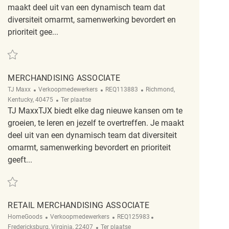
maakt deel uit van een dynamisch team dat
diversiteit omarmt, samenwerking bevordert en
prioriteit gee...
Redden merchandising associate REQ5515
MERCHANDISING ASSOCIATE
Categorie
ReqId
Plaats
TJ Maxx
Verkoopmedewerkers
REQ113883
Richmond,
Afgelegen
Kentucky, 40475
Ter plaatse
TJ MaxxTJX biedt elke dag nieuwe kansen om te
groeien, te leren en jezelf te overtreffen. Je maakt
deel uit van een dynamisch team dat diversiteit
omarmt, samenwerking bevordert en prioriteit
geeft...
Redden Merchandising Associate REQ113883
RETAIL MERCHANDISING ASSOCIATE
Categorie
ReqId
Plaats
HomeGoods
Verkoopmedewerkers
REQ125983
Afgelegen
Fredericksburg, Virginia, 22407
Ter plaatse