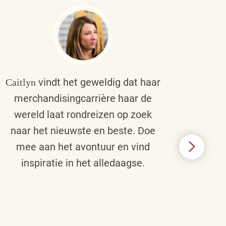
vindt het geweldig dat haar
Caitlyn
Bra
merchandisingcarrière haar de
men
wereld laat rondreizen op zoek
cult
naar het nieuwste en beste. Doe
een p
mee aan het avontuur en vind
d
inspiratie in het alledaagse.
afstr
ie