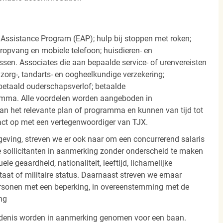
 Assistance Program (EAP); hulp bij stoppen met roken;
eropvang en mobiele telefoon; huisdieren- en
ssen. Associates die aan bepaalde service- of urenvereisten
org-, tandarts- en oogheelkundige verzekering;
betaald ouderschapsverlof; betaalde
amma. Alle voordelen worden aangeboden in
 het relevante plan of programma en kunnen van tijd tot
act op met een vertegenwoordiger van TJX.
ving, streven we er ook naar om een concurrerend salaris
 sollicitanten in aanmerking zonder onderscheid te maken
ele geaardheid, nationaliteit, leeftijd, lichamelijke
staat of militaire status. Daarnaast streven we ernaar
ersonen met een beperking, in overeenstemming met de
ng
iedenis worden in aanmerking genomen voor een baan.