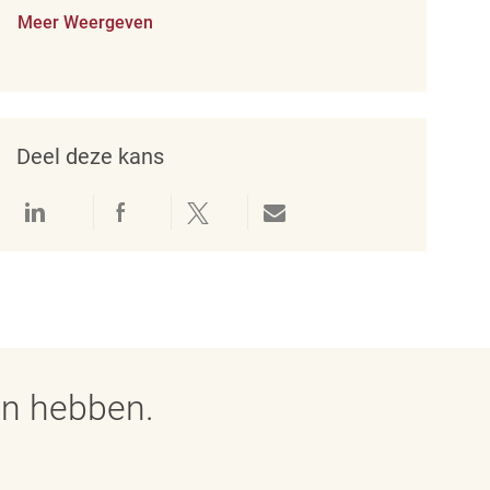
Meer Weergeven
Deel deze kans
Delen via LinkedIn
Delen via Facebook
Delen via twitter
Delen via e-mail
en hebben.