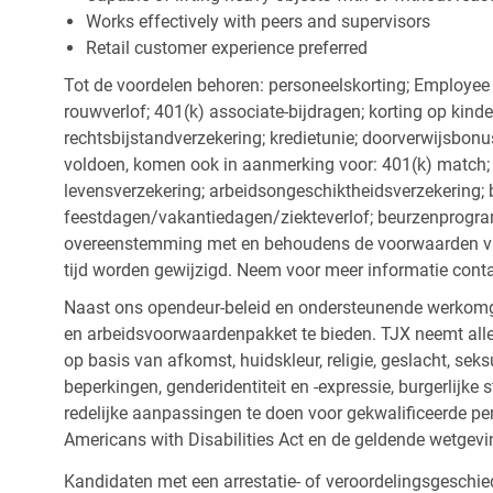
Works effectively with peers and supervisors
Retail customer experience preferred
Tot de voordelen behoren: personeelskorting; Employee
rouwverlof; 401(k) associate-bijdragen; korting op kind
rechtsbijstandverzekering; kredietunie; doorverwijsbonu
voldoen, komen ook in aanmerking voor: 401(k) match; z
levensverzekering; arbeidsongeschiktheidsverzekering; 
feestdagen/vakantiedagen/ziekteverlof; beurzenprogr
overeenstemming met en behoudens de voorwaarden van
tijd worden gewijzigd. Neem voor meer informatie cont
Naast ons opendeur-beleid en ondersteunende werkomge
en arbeidsvoorwaardenpakket te bieden. TJX neemt alle
op basis van afkomst, huidskleur, religie, geslacht, seksu
beperkingen, genderidentiteit en -expressie, burgerlijke 
redelijke aanpassingen te doen voor gekwalificeerde p
Americans with Disabilities Act en de geldende wetgevi
Kandidaten met een arrestatie- of veroordelingsgesch