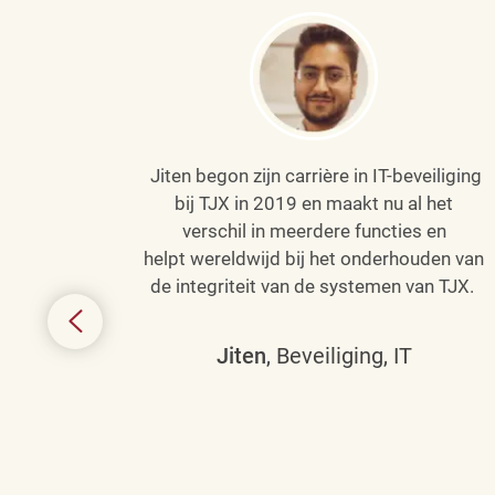
Jiten begon zijn carrière in IT-beveiliging
an haar
bij TJX in 2019 en maakt nu al het
efenen
verschil in meerdere functies en
de
helpt wereldwijd bij het onderhouden van
de integriteit van de systemen van TJX.
ing tot
den in
Jiten
, Beveiliging, IT