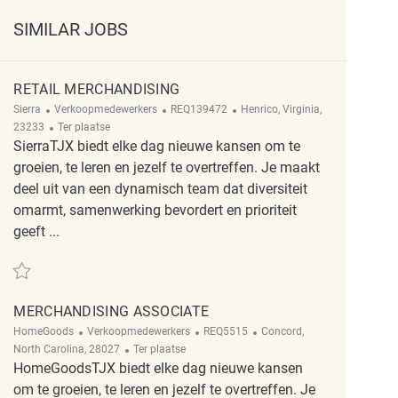
SIMILAR JOBS
RETAIL MERCHANDISING
Categorie
ReqId
Plaats
Sierra
Verkoopmedewerkers
REQ139472
Henrico, Virginia,
Afgelegen
23233
Ter plaatse
SierraTJX biedt elke dag nieuwe kansen om te
groeien, te leren en jezelf te overtreffen. Je maakt
deel uit van een dynamisch team dat diversiteit
omarmt, samenwerking bevordert en prioriteit
geeft ...
Redden Retail Merchandising REQ139472
MERCHANDISING ASSOCIATE
Categorie
ReqId
Plaats
HomeGoods
Verkoopmedewerkers
REQ5515
Concord,
Afgelegen
North Carolina, 28027
Ter plaatse
HomeGoodsTJX biedt elke dag nieuwe kansen
om te groeien, te leren en jezelf te overtreffen. Je