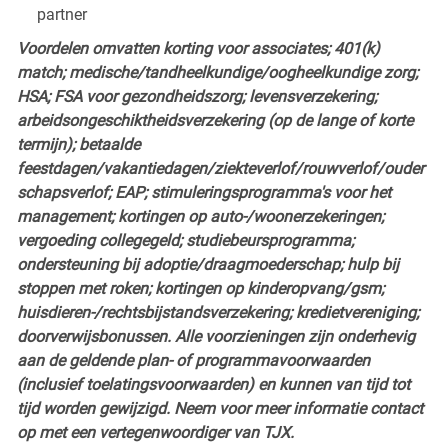
partner
Voordelen omvatten korting voor associates; 401(k)
match; medische/tandheelkundige/oogheelkundige zorg;
HSA; FSA voor gezondheidszorg; levensverzekering;
arbeidsongeschiktheidsverzekering (op de lange of korte
termijn); betaalde
feestdagen/vakantiedagen/ziekteverlof/rouwverlof/ouder
schapsverlof; EAP; stimuleringsprogramma's voor het
management; kortingen op auto-/woonerzekeringen;
vergoeding collegegeld; studiebeursprogramma;
ondersteuning bij adoptie/draagmoederschap; hulp bij
stoppen met roken; kortingen op kinderopvang/gsm;
huisdieren-/rechtsbijstandsverzekering; kredietvereniging;
doorverwijsbonussen. Alle voorzieningen zijn onderhevig
aan de geldende plan- of programmavoorwaarden
(inclusief toelatingsvoorwaarden) en kunnen van tijd tot
tijd worden gewijzigd. Neem voor meer informatie contact
op met een vertegenwoordiger van TJX.