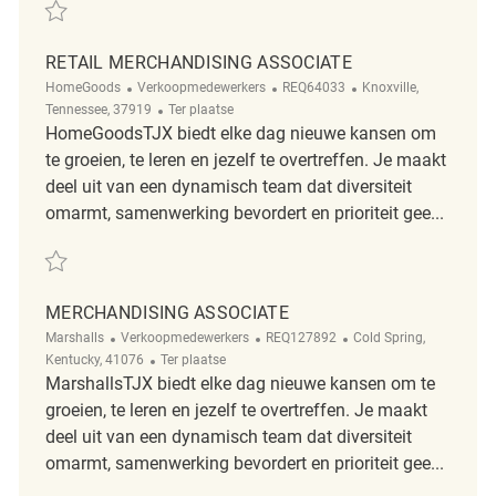
Redden Merchandising Associate REQ113883
RETAIL MERCHANDISING ASSOCIATE
Categorie
ReqId
Plaats
HomeGoods
Verkoopmedewerkers
REQ64033
Knoxville,
Afgelegen
Tennessee, 37919
Ter plaatse
HomeGoodsTJX biedt elke dag nieuwe kansen om
te groeien, te leren en jezelf te overtreffen. Je maakt
deel uit van een dynamisch team dat diversiteit
omarmt, samenwerking bevordert en prioriteit gee...
Redden Retail Merchandising Associate REQ64033
MERCHANDISING ASSOCIATE
Categorie
ReqId
Plaats
Marshalls
Verkoopmedewerkers
REQ127892
Cold Spring,
Afgelegen
Kentucky, 41076
Ter plaatse
MarshallsTJX biedt elke dag nieuwe kansen om te
groeien, te leren en jezelf te overtreffen. Je maakt
deel uit van een dynamisch team dat diversiteit
omarmt, samenwerking bevordert en prioriteit gee...