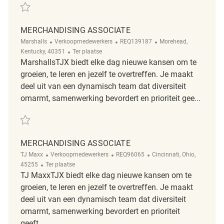
Redden Merchandising Associate REQ127892
MERCHANDISING ASSOCIATE
Categorie
ReqId
Plaats
Marshalls
Verkoopmedewerkers
REQ139187
Morehead,
Afgelegen
Kentucky, 40351
Ter plaatse
MarshallsTJX biedt elke dag nieuwe kansen om te
groeien, te leren en jezelf te overtreffen. Je maakt
deel uit van een dynamisch team dat diversiteit
omarmt, samenwerking bevordert en prioriteit gee...
Redden Merchandising Associate REQ139187
MERCHANDISING ASSOCIATE
Categorie
ReqId
Plaats
TJ Maxx
Verkoopmedewerkers
REQ96065
Cincinnati, Ohio,
Afgelegen
45255
Ter plaatse
TJ MaxxTJX biedt elke dag nieuwe kansen om te
groeien, te leren en jezelf te overtreffen. Je maakt
deel uit van een dynamisch team dat diversiteit
omarmt, samenwerking bevordert en prioriteit
geeft...