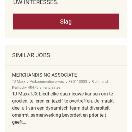
UW INTERESSES.
Slag
SIMILAR JOBS
MERCHANDISING ASSOCIATE
Categorie
ReqId
Plaats
TJ Maxx
Verkoopmedewerkers
REQ113883
Richmond,
Afgelegen
Kentucky, 40475
Ter plaatse
TJ MaxxTJX biedt elke dag nieuwe kansen om te
groeien, te leren en jezelf te overtreffen. Je maakt
deel uit van een dynamisch team dat diversiteit
omarmt, samenwerking bevordert en prioriteit
geeft...