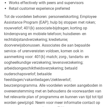
Works effectively with peers and supervisors
Retail customer experience preferred
Tot de voordelen behoren: personeelskorting; Employee
Assistance Program (EAP); hulp bij stoppen met roken;
rouwverlof; 401(k) associate-bijdragen; korting op
kinderopvang en mobiele telefoon; huisdieren- en
rechtsbijstandverzekering; kredietunie;
doorverwijsbonussen. Associates die aan bepaalde
service- of urenvereisten voldoen, komen ook in
aanmerking voor: 401(k) match; zorg-, tandarts- en
oogheelkundige verzekering; levensverzekering;
arbeidsongeschiktheidsverzekering; betaald
ouderschapsverlof; betaalde
feestdagen/vakantiedagen/ziekteverlof;
beurzenprogramma. Alle voordelen worden aangeboden in
overeenstemming met en behoudens de voorwaarden van
het relevante plan of programma en kunnen van tijd tot tijd
worden gewijzigd. Neem voor meer informatie contact op