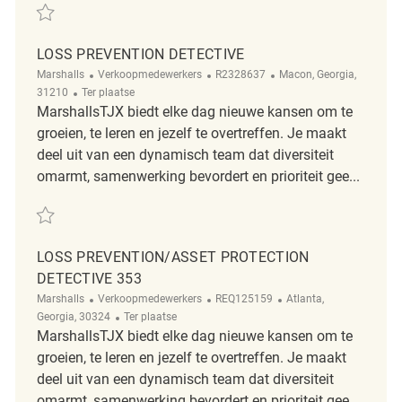
Redden Loss Prevention Detective REQ142095
LOSS PREVENTION DETECTIVE
Categorie
ReqId
Plaats
Marshalls
Verkoopmedewerkers
R2328637
Macon, Georgia,
Afgelegen
31210
Ter plaatse
MarshallsTJX biedt elke dag nieuwe kansen om te
groeien, te leren en jezelf te overtreffen. Je maakt
deel uit van een dynamisch team dat diversiteit
omarmt, samenwerking bevordert en prioriteit gee...
Redden Loss Prevention Detective R2328637
LOSS PREVENTION/ASSET PROTECTION
DETECTIVE 353
Categorie
ReqId
Plaats
Marshalls
Verkoopmedewerkers
REQ125159
Atlanta,
Afgelegen
Georgia, 30324
Ter plaatse
MarshallsTJX biedt elke dag nieuwe kansen om te
groeien, te leren en jezelf te overtreffen. Je maakt
deel uit van een dynamisch team dat diversiteit
omarmt, samenwerking bevordert en prioriteit gee...