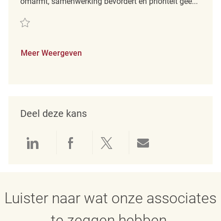
omarmt, samenwerking bevordert en prioriteit gee...
Redden Retail Loss Prevention Detective REQ142443
Meer Weergeven
Deel deze kans
Delen via LinkedIn
Delen via Facebook
Delen via twitter
Delen via e-mai
Luister naar wat onze associates
te zeggen hebben.