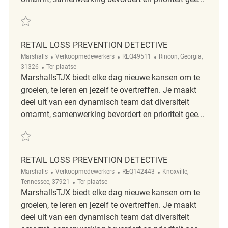
Redden Loss Prevention/Asset Protection Detective 353 REQ125159
RETAIL LOSS PREVENTION DETECTIVE
Categorie
ReqId
Plaats
Marshalls
Verkoopmedewerkers
REQ49511
Rincon, Georgia,
Afgelegen
31326
Ter plaatse
MarshallsTJX biedt elke dag nieuwe kansen om te
groeien, te leren en jezelf te overtreffen. Je maakt
deel uit van een dynamisch team dat diversiteit
omarmt, samenwerking bevordert en prioriteit gee...
Redden Retail Loss Prevention Detective REQ49511
RETAIL LOSS PREVENTION DETECTIVE
Categorie
ReqId
Plaats
Marshalls
Verkoopmedewerkers
REQ142443
Knoxville,
Afgelegen
Tennessee, 37921
Ter plaatse
MarshallsTJX biedt elke dag nieuwe kansen om te
groeien, te leren en jezelf te overtreffen. Je maakt
deel uit van een dynamisch team dat diversiteit