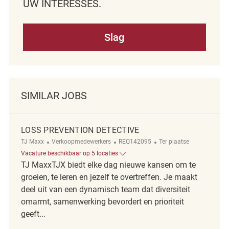
UW INTERESSES.
Slag
SIMILAR JOBS
LOSS PREVENTION DETECTIVE
Categorie
ReqId
Afgelegen
TJ Maxx
Verkoopmedewerkers
REQ142095
Ter plaatse
Vacature beschikbaar op 5 locaties
TJ MaxxTJX biedt elke dag nieuwe kansen om te
groeien, te leren en jezelf te overtreffen. Je maakt
deel uit van een dynamisch team dat diversiteit
omarmt, samenwerking bevordert en prioriteit
geeft...