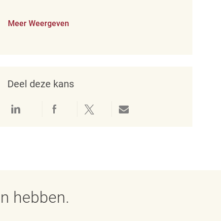
Meer Weergeven
Deel deze kans
Delen via LinkedIn
Delen via Facebook
Delen via twitter
Delen via e-mail
en hebben.