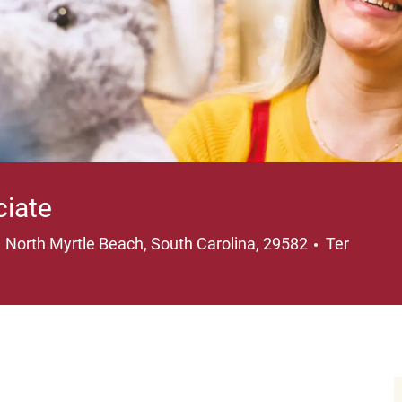
ciate
Plaats
North Myrtle Beach, South Carolina, 29582
Ter