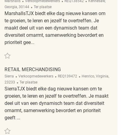
Categorie
ReqId
Plaats
Marshalls
Verkoopmedewerkers
REQ138542
Kennesaw,
Afgelegen
Georgia, 30144
Ter plaatse
MarshallsTJX biedt elke dag nieuwe kansen om
te groeien, te leren en jezelf te overtreffen. Je
maakt deel uit van een dynamisch team dat
diversiteit omarmt, samenwerking bevordert en
prioriteit gee...
Redden Merchandising Associate REQ138542
RETAIL MERCHANDISING
Categorie
ReqId
Plaats
Sierra
Verkoopmedewerkers
REQ139472
Henrico, Virginia,
Afgelegen
23233
Ter plaatse
SierraTJX biedt elke dag nieuwe kansen om te
groeien, te leren en jezelf te overtreffen. Je maakt
deel uit van een dynamisch team dat diversiteit
omarmt, samenwerking bevordert en prioriteit
geeft ...
Redden Retail Merchandising REQ139472