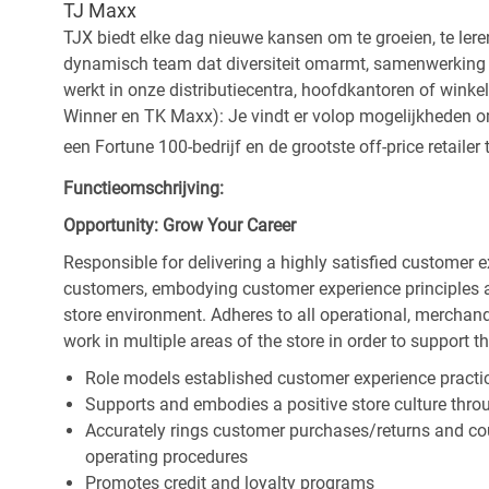
TJ Maxx
TJX biedt elke dag nieuwe kansen om te groeien, te leren
dynamisch team dat diversiteit omarmt, samenwerking be
werkt in onze distributiecentra, hoofdkantoren of wink
Winner en TK Maxx): Je vindt er volop mogelijkheden om t
een Fortune 100-bedrijf en de grootste off-price retailer 
Functieomschrijving:
Opportunity: Grow Your Career
Responsible for delivering a highly satisfied customer 
customers, embodying customer experience principles 
store environment. Adheres to all operational, merchand
work in multiple areas of the store in order to support t
Role models established customer experience practic
Supports and embodies a positive store culture throu
Accurately rings customer purchases/returns and co
operating procedures
Promotes credit and loyalty programs