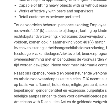
Capable of lifting heavy objects with or without r
Works effectively with peers and supervisors
Retail customer experience preferred
Tot de voordelen behoren: personeelskorting; Employee
rouwverlof; 401(k) associate-bijdragen; korting op kind
rechtsbijstandverzekering; kredietunie; doorverwijsbonu
voldoen, komen ook in aanmerking voor: 401(k) match; z
levensverzekering; arbeidsongeschiktheidsverzekering; 
feestdagen/vakantiedagen/ziekteverlof; beurzenprogr
overeenstemming met en behoudens de voorwaarden van
tijd worden gewijzigd. Neem voor meer informatie cont
Naast ons opendeur-beleid en ondersteunende werkomge
en arbeidsvoorwaardenpakket te bieden. TJX neemt alle
op basis van afkomst, huidskleur, religie, geslacht, seksu
beperkingen, genderidentiteit en -expressie, burgerlijke 
redelijke aanpassingen te doen voor gekwalificeerde p
Americans with Disabilities Act en de geldende wetgevi