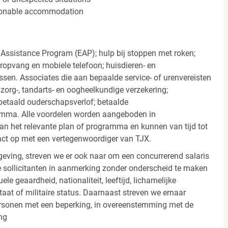
easonable accommodation
 Assistance Program (EAP); hulp bij stoppen met roken;
eropvang en mobiele telefoon; huisdieren- en
ssen. Associates die aan bepaalde service- of urenvereisten
org-, tandarts- en oogheelkundige verzekering;
betaald ouderschapsverlof; betaalde
amma. Alle voordelen worden aangeboden in
 het relevante plan of programma en kunnen van tijd tot
act op met een vertegenwoordiger van TJX.
ving, streven we er ook naar om een concurrerend salaris
 sollicitanten in aanmerking zonder onderscheid te maken
ele geaardheid, nationaliteit, leeftijd, lichamelijke
staat of militaire status. Daarnaast streven we ernaar
ersonen met een beperking, in overeenstemming met de
ng