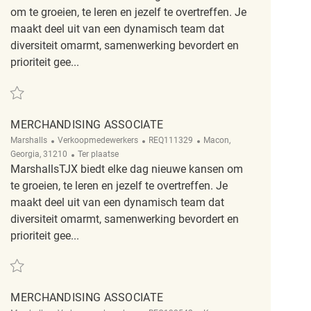
om te groeien, te leren en jezelf te overtreffen. Je
maakt deel uit van een dynamisch team dat
diversiteit omarmt, samenwerking bevordert en
prioriteit gee...
Redden Merchandising Associate REQ139165
MERCHANDISING ASSOCIATE
Categorie
ReqId
Plaats
Marshalls
Verkoopmedewerkers
REQ111329
Macon,
Afgelegen
Georgia, 31210
Ter plaatse
MarshallsTJX biedt elke dag nieuwe kansen om
te groeien, te leren en jezelf te overtreffen. Je
maakt deel uit van een dynamisch team dat
diversiteit omarmt, samenwerking bevordert en
prioriteit gee...
Redden Merchandising Associate REQ111329
MERCHANDISING ASSOCIATE