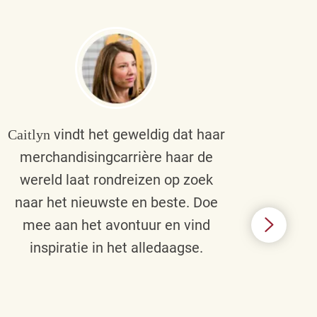
vindt het geweldig dat haar
Caitlyn
Bra
merchandisingcarrière haar de
men
wereld laat rondreizen op zoek
cult
naar het nieuwste en beste. Doe
een p
mee aan het avontuur en vind
d
inspiratie in het alledaagse.
afstr
ie