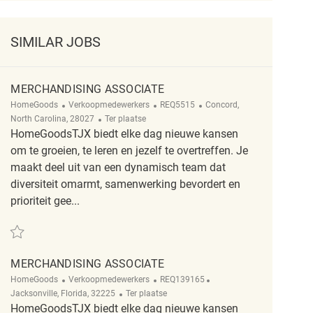
SIMILAR JOBS
MERCHANDISING ASSOCIATE
Categorie
ReqId
Plaats
HomeGoods
Verkoopmedewerkers
REQ5515
Concord,
Afgelegen
North Carolina, 28027
Ter plaatse
HomeGoodsTJX biedt elke dag nieuwe kansen
om te groeien, te leren en jezelf te overtreffen. Je
maakt deel uit van een dynamisch team dat
diversiteit omarmt, samenwerking bevordert en
prioriteit gee...
Redden merchandising associate REQ5515
MERCHANDISING ASSOCIATE
Categorie
ReqId
Plaats
HomeGoods
Verkoopmedewerkers
REQ139165
Afgelegen
Jacksonville, Florida, 32225
Ter plaatse
HomeGoodsTJX biedt elke dag nieuwe kansen