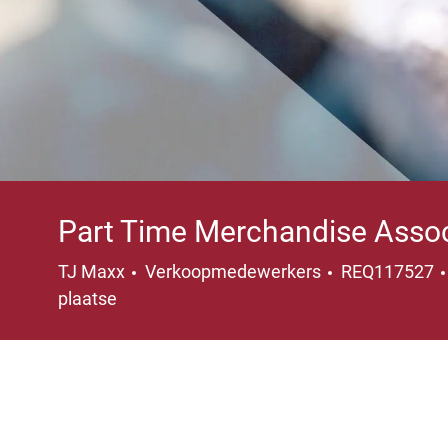
Part Time Merchandise Asso
Categorie
TJ Maxx
Verkoopmedewerkers
REQ117527
plaatse