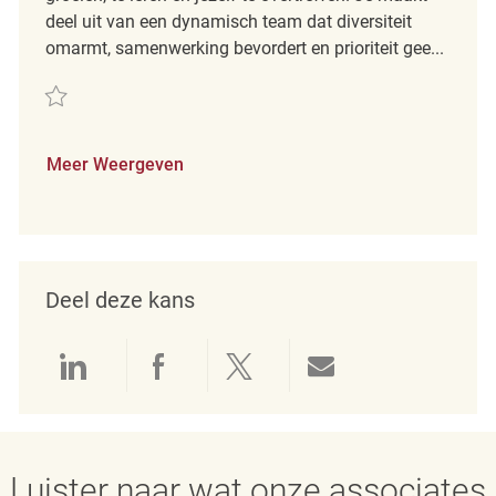
deel uit van een dynamisch team dat diversiteit
omarmt, samenwerking bevordert en prioriteit gee...
Redden Merchandising Associate REQ111329
Meer Weergeven
Deel deze kans
Delen via LinkedIn
Delen via Facebook
Delen via twitter
Delen via e-mai
Luister naar wat onze associates