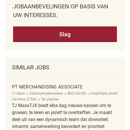
JOBAANBEVELINGEN OP BASIS VAN
UW INTERESSES.
Slag
SIMILAR JOBS
PT MERCHANDISING ASSOCIATE
Categorie
ReqId
Plaats
TJ Maxx
Verkoopmedewerkers
REQ134180
Knightdale, North
Afgelegen
Carolina, 27545
Ter plaatse
TJ MaxxTJX biedt elke dag nieuwe kansen om te
groeien, te leren en jezelf te overtreffen. Je maakt
deel uit van een dynamisch team dat diversiteit
omarmt, samenwerking bevordert en prioriteit