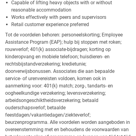
Capable of lifting heavy objects with or without
reasonable accommodation
Works effectively with peers and supervisors
Retail customer experience preferred
Tot de voordelen behoren: personeelskorting; Employee
Assistance Program (EAP); hulp bij stoppen met roken;
rouwverlof; 401(k) associate-bijdragen; korting op
kinderopvang en mobiele telefoon; huisdieren- en
rechtsbijstandverzekering; kredietunie;
doorverwijsbonussen. Associates die aan bepaalde
service- of urenvereisten voldoen, komen ook in
aanmerking voor: 401(k) match; zorg-, tandarts- en
oogheelkundige verzekering; levensverzekering;
arbeidsongeschiktheidsverzekering; betaald
ouderschapsverlof; betaalde
feestdagen/vakantiedagen/ziekteverlof;
beurzenprogramma. Alle voordelen worden aangeboden in
overeenstemming met en behoudens de voorwaarden van