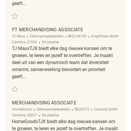
geeft...
Redden PT Merchandising Associate REQ134180
FT MERCHANDISING ASSOCIATE
Categorie
ReqId
Plaats
TJ Maxx
Verkoopmedewerkers
REQ134192
Knightdale, North
Afgelegen
Carolina, 27545
Ter plaatse
TJ MaxxTJX biedt elke dag nieuwe kansen om te
groeien, te leren en jezelf te overtreffen. Je maakt
deel uit van een dynamisch team dat diversiteit
omarmt, samenwerking bevordert en prioriteit
geeft...
Redden FT Merchandising Associate REQ134192
MERCHANDISING ASSOCIATE
Categorie
ReqId
Plaats
HomeGoods
Verkoopmedewerkers
REQ5515
Concord, North
Afgelegen
Carolina, 28027
Ter plaatse
HomeGoodsTJX biedt elke dag nieuwe kansen om
te groeien, te leren en jezelf te overtreffen. Je maakt