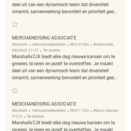
deel uit van een dynamisch team dat diversiteit
omarmt, samenwerking bevordert en prioriteit gee...
Redden merchandising associate REQ5515
MERCHANDISING ASSOCIATE
Categorie
ReqId
Plaats
Marshalls
Verkoopmedewerkers
REQ141084
Westminster,
Afgelegen
Maryland, 21157
Ter plaatse
MarshallsTJX biedt elke dag nieuwe kansen om te
groeien, te leren en jezelf te overtreffen. Je maakt
deel uit van een dynamisch team dat diversiteit
omarmt, samenwerking bevordert en prioriteit gee...
Redden Merchandising Associate REQ141084
MERCHANDISING ASSOCIATE
Categorie
ReqId
Plaats
Marshalls
Verkoopmedewerkers
REQ111329
Macon, Georgia,
Afgelegen
31210
Ter plaatse
MarshallsTJX biedt elke dag nieuwe kansen om te
groeien, te leren en jezelf te overtreffen. Je maakt