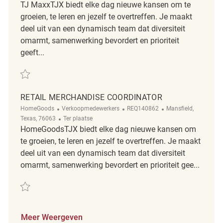
TJ MaxxTJX biedt elke dag nieuwe kansen om te
groeien, te leren en jezelf te overtreffen. Je maakt
deel uit van een dynamisch team dat diversiteit
omarmt, samenwerking bevordert en prioriteit
geeft...
Redden Merchandise Coordinator REQ140513
RETAIL MERCHANDISE COORDINATOR
Categorie
ReqId
Plaats
HomeGoods
Verkoopmedewerkers
REQ140862
Mansfield,
Afgelegen
Texas, 76063
Ter plaatse
HomeGoodsTJX biedt elke dag nieuwe kansen om
te groeien, te leren en jezelf te overtreffen. Je maakt
deel uit van een dynamisch team dat diversiteit
omarmt, samenwerking bevordert en prioriteit gee...
Redden Retail Merchandise Coordinator REQ140862
Meer Weergeven