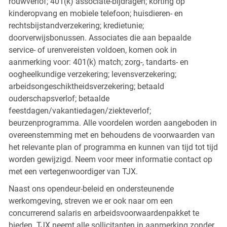
rouwverlof; 401(k) associate-bijdragen; korting op
kinderopvang en mobiele telefoon; huisdieren- en
rechtsbijstandverzekering; kredietunie;
doorverwijsbonussen. Associates die aan bepaalde
service- of urenvereisten voldoen, komen ook in
aanmerking voor: 401(k) match; zorg-, tandarts- en
oogheelkundige verzekering; levensverzekering;
arbeidsongeschiktheidsverzekering; betaald
ouderschapsverlof; betaalde
feestdagen/vakantiedagen/ziekteverlof;
beurzenprogramma. Alle voordelen worden aangeboden in
overeenstemming met en behoudens de voorwaarden van
het relevante plan of programma en kunnen van tijd tot tijd
worden gewijzigd. Neem voor meer informatie contact op
met een vertegenwoordiger van TJX.
Naast ons opendeur-beleid en ondersteunende
werkomgeving, streven we er ook naar om een
concurrerend salaris en arbeidsvoorwaardenpakket te
bieden. TJX neemt alle sollicitanten in aanmerking zonder