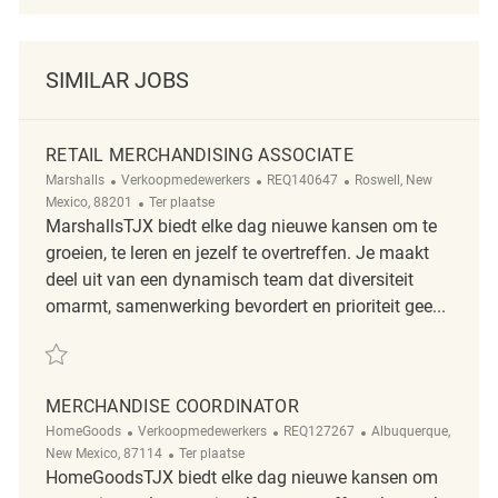
SIMILAR JOBS
RETAIL MERCHANDISING ASSOCIATE
Categorie
ReqId
Plaats
Marshalls
Verkoopmedewerkers
REQ140647
Roswell, New
Afgelegen
Mexico, 88201
Ter plaatse
MarshallsTJX biedt elke dag nieuwe kansen om te
groeien, te leren en jezelf te overtreffen. Je maakt
deel uit van een dynamisch team dat diversiteit
omarmt, samenwerking bevordert en prioriteit gee...
Redden Retail Merchandising Associate REQ140647
MERCHANDISE COORDINATOR
Categorie
ReqId
Plaats
HomeGoods
Verkoopmedewerkers
REQ127267
Albuquerque,
Afgelegen
New Mexico, 87114
Ter plaatse
HomeGoodsTJX biedt elke dag nieuwe kansen om