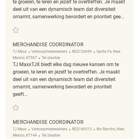
te groeien, te leren en jezelf te overtreffen. Je maakt
deel uit van een dynamisch team dat diversiteit
omarmt, samenwerking bevordert en prioriteit gee...
Redden Merchandise Coordinator REQ127267
MERCHANDISE COORDINATOR
Categorie
ReqId
Plaats
TJ Maxx
Verkoopmedewerkers
REQ126699
Santa Fe, New
Afgelegen
Mexico, 87507
Ter plaatse
TJ MaxxTJX biedt elke dag nieuwe kansen om te
groeien, te leren en jezelf te overtreffen. Je maakt
deel uit van een dynamisch team dat diversiteit
omarmt, samenwerking bevordert en prioriteit
geeft...
Redden Merchandise Coordinator REQ126699
MERCHANDISE COORDINATOR
Categorie
ReqId
Plaats
TJ Maxx
Verkoopmedewerkers
REQ140513
Rio Rancho, New
Afgelegen
Mexico, 87144
Ter plaatse